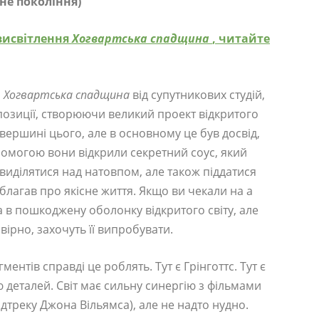
чне покоління)
висвітлення
Хогвартська спадщина
, читайте
м
Хогвартська спадщина
від супутникових студій,
позиції, створюючи великий проект відкритого
вершині цього, але в основному це був досвід,
помогою вони відкрили секретний соус, який
виділятися над натовпом, але також піддатися
 благав про якісне життя. Якщо ви чекали на a
а в пошкоджену оболонку відкритого світу, але
вірно, захочуть її випробувати.
ентів справді це роблять. Тут є Грінготтс. Тут є
істю деталей. Світ має сильну синергію з фільмами
дтреку Джона Вільямса), але не надто нудно.