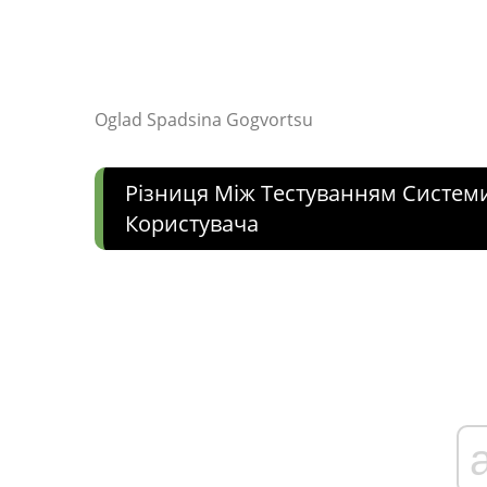
Oglad Spadsina Gogvortsu
Різниця Між Тестуванням Систем
Користувача