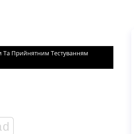
и Та Прийнятним Тестуванням
ad