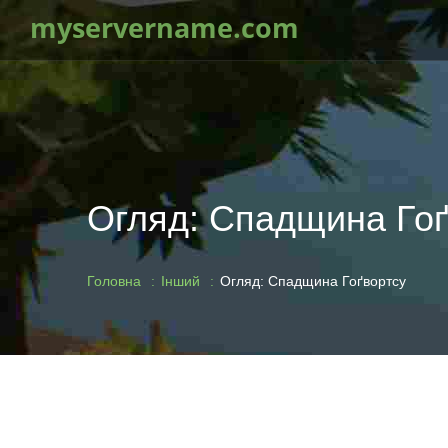
myservername.com
Огляд: Спадщина Гоґ
Головна
Інший
Огляд: Спадщина Гоґвортсу