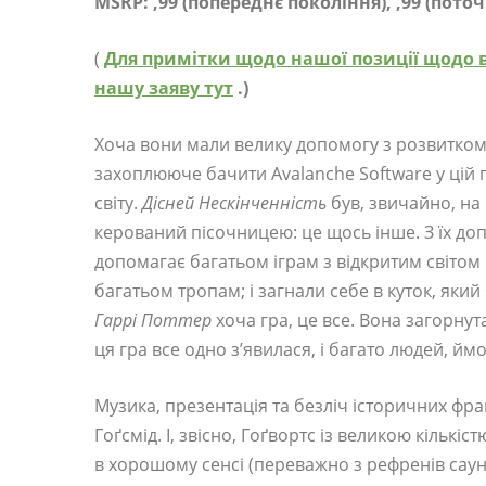
MSRP: ,99 (попереднє покоління), ,99 (пото
(
Для примітки щодо нашої позиції щодо 
нашу заяву тут
.)
Хоча вони мали велику допомогу з розвитко
захоплююче бачити Avalanche Software у цій 
світу.
Дісней Нескінченність
був, звичайно, на 
керований пісочницею: це щось інше. З їх до
допомагає багатьом іграм з відкритим світом 
багатьом тропам; і загнали себе в куток, який
Гаррі Поттер
хоча гра, це все. Вона загорнут
ця гра все одно з’явилася, і багато людей, ймо
Музика, презентація та безліч історичних фрагм
Гоґсмід. І, звісно, ​​Гоґвортс із великою кільк
в хорошому сенсі (переважно з рефренів саун