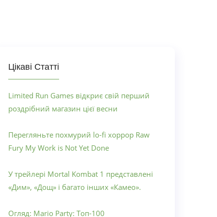
Цікаві Статті
Limited Run Games відкриє свій перший
роздрібний магазин цієї весни
Перегляньте похмурий lo-fi хоррор Raw
Fury My Work is Not Yet Done
У трейлері Mortal Kombat 1 представлені
«Дим», «Дощ» і багато інших «Камео».
Огляд: Mario Party: Топ-100