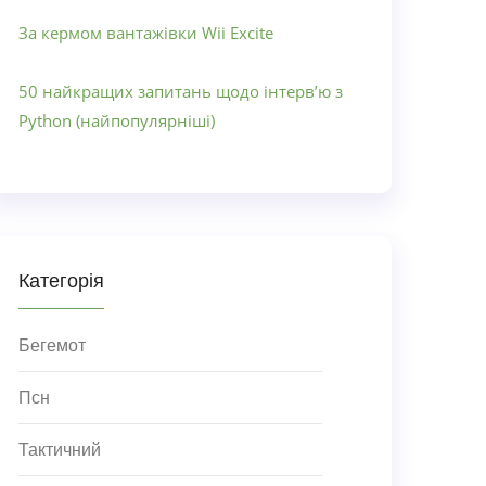
За кермом вантажівки Wii Excite
50 найкращих запитань щодо інтерв’ю з
Python (найпопулярніші)
Категорія
Бегемот
Псн
Тактичний