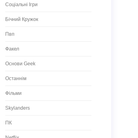
Соціальні Ігри
Бічний Кружок
Пвп
Факел
Основи Geek
Останнім
Фільми
Skylanders
ПК
Netflix