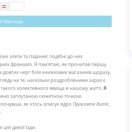
и Відповідь
і злети та падіння: подібні до них
дних франшиз. Я пам’ятаю, як прочитав першу
ом довгих черг біля книжкових магазинів щоразу,
гляду на те, наскільки роздробленими зараз є
 такого колективного явища в нашому житті.
Я
лено заплутаною сюжетною точкою
і, почувши, як хтось описує ядро
Прокляте дитя
,
.
цієї дикої їзди.