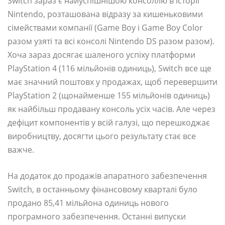
Switch зараз є найуспішнішою консоллю в історії
Nintendo, розташована відразу за кишеньковими
сімействами компанії (Game Boy і Game Boy Color
разом узяті та всі консолі Nintendo DS разом разом).
Хоча зараз досягає шаленого успіху платформи
PlayStation 4 (116 мільйонів одиниць), Switch все ще
має значний поштовх у продажах, щоб перевершити
PlayStation 2 (щонайменше 155 мільйонів одиниць)
як найбільш продавану консоль усіх часів. Але через
дефіцит компонентів у всій галузі, що перешкоджає
виробництву, досягти цього результату стає все
важче.
На додаток до продажів апаратного забезпечення
Switch, в останньому фінансовому кварталі було
продано 85,41 мільйона одиниць нового
програмного забезпечення. Останні випуски