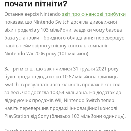
почати пітніти?
Остання версія Nintendo
звіт про фінансові прибутки
показав, що Nintendo Switch досягла дивовижної
віхи продажів у 103 мільйони, завдяки чому базова
база установки гібридного обладнання перевершує
навіть неймовірно успішну консоль компанії
Nintendo Wii 2006 року (101 мільйон).
За три місяці, що закінчилися 31 грудня 2021 року,
було продано додатково 10,67 мільйона одиниць
Switch, в результаті чого кількість продажів консолі
за весь час досягла 103,54 мільйона. На додаток до
лідируючих продажів Wii, Nintendo Switch тепер
навіть перевершив продажі інноваційної консолі
PlayStation від Sony (близько 102 мільйони одиниць).