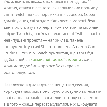
Злом, який, як вважають, стався в понеділок, 11
жовтня, стався після того, як зловмисник проник у
стіни Twitch під час перемикання сервера. Серед
дампів даних, які згодом з’явилися в мережі, були
дані про оплату партнерів, комп’ютерні та мобільні
збірки Twitch.tv, пов’язані властивості Twitch і навіть
невипущені проекти — наприклад, панель
інструментів у стилі Steam, створена Amazon Game
Studios. З тих пір Twitch припустив, що злом був
здійснений a
зловмисної третьої сторони
, хоча
жодних подробиць про особу хакера не
розголошується.
Незалежно від наведеного вище твердження,
користувачам, ймовірно, було б розумно змінювати
свої паролі та замінювати ключі потоку незалежно
від того – краще перестрахуватися, ніж шкодувати