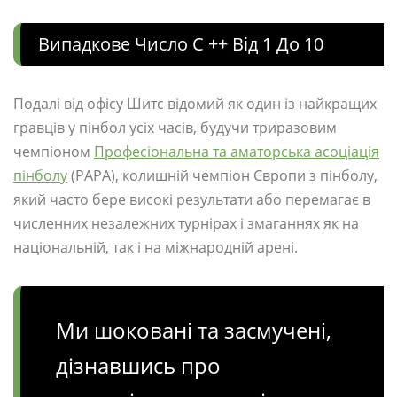
Випадкове Число C ++ Від 1 До 10
Подалі від офісу Шитс відомий як один із найкращих
гравців у пінбол усіх часів, будучи триразовим
чемпіоном
Професіональна та аматорська асоціація
пінболу
(PAPA), колишній чемпіон Європи з пінболу,
який часто бере високі результати або перемагає в
численних незалежних турнірах і змаганнях як на
національній, так і на міжнародній арені.
Ми шоковані та засмучені,
дізнавшись про