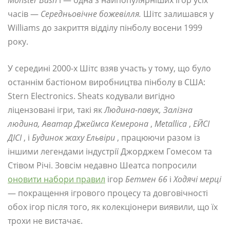
Monster Bash
і — одна з найпопулярніших ігор усіх
часів —
Середньовічне божевілля.
Шітс залишався у
Williams до закриття відділу пінболу восени 1999
року.
У середині 2000-х Шітс взяв участь у тому, що було
останнім бастіоном виробництва пінболу в США:
Stern Electronics. Sheats кодували вигідно
ліцензовані ігри, такі як
Людина-павук, Залізна
людина, Аватар Джеймса Кемерона
,
Metallica
,
ЕЙСІ
ДІСІ
, і
Будинок жаху Ельвіри
, працюючи разом із
іншими легендами індустрії Джорджем Гомесом та
Стівом Річі. Зовсім недавно Шеатса попросили
оновити набори правил
ігор
Бетмен 66
і
Ходячі мерці
— покращення ігрового процесу та довговічності
обох ігор після того, як колекціонери виявили, що їх
трохи не вистачає.