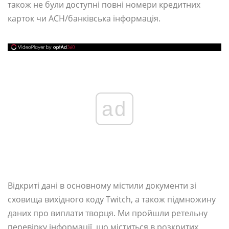
також не були доступні повні номери кредитних
карток чи ACH/банківська інформація.
ad
Відкриті дані в основному містили документи зі
сховища вихідного коду Twitch, а також підмножину
даних про виплати творця. Ми пройшли ретельну
перевірку інформації, що міститься в розкритих