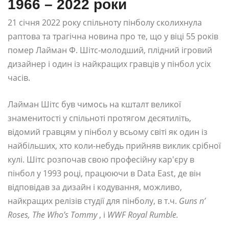
1966 – 2022 роки
21 січня 2022 року спільноту пінболу сколихнула
раптова та трагічна новина про те, що у віці 55 років
помер Лайман Ф. Шітс-молодший, плідний ігровий
дизайнер і один із найкращих гравців у пінбол усіх
часів.
Лайман Шітс був чимось на кшталт великої
знаменитості у спільноті протягом десятиліть,
відомий гравцям у пінбол у всьому світі як один із
найбільших, хто коли-небудь прийняв виклик срібної
кулі. Шітс розпочав свою професійну кар'єру в
пінбол у 1993 році, працюючи в Data East, де він
відповідав за дизайн і кодування, можливо,
найкращих релізів студії для пінболу, в т.ч.
Guns n’
Roses, The Who’s Tommy
, і
WWF Royal Rumble.