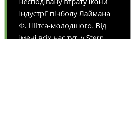
несподівану втрату ікони
індустрії пінболу Лаймана
Ф. Шітса-молодшого. Від
імені всіх нас тут, у Stern
Pinball і всієї пінбольної
спільноти в усьому світі, ми
хотіли б висловити наші
глибокі співчуття та повагу
до сім'я Шеатс. Лім…
pic.twitter.com/ubHy36ALFY
— Stern Pinball