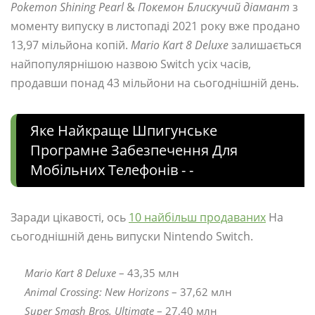
Pokemon Shining Pearl
&
Покемон Блискучий діамант
з
моменту випуску в листопаді 2021 року вже продано
13,97 мільйона копій.
Mario Kart 8 Deluxe
залишається
найпопулярнішою назвою Switch усіх часів,
продавши понад 43 мільйони на сьогоднішній день.
Яке Найкраще Шпигунське
Програмне Забезпечення Для
Мобільних Телефонів - -
Заради цікавості, ось
10 найбільш продаваних
На
сьогоднішній день випуски Nintendo Switch.
Mario Kart 8 Deluxe
– 43,35 млн
Animal Crossing: New Horizons
– 37,62 млн
Super Smash Bros. Ultimate
– 27,40 млн