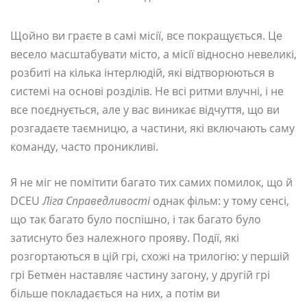
Щойно ви граєте в самі місії, все покращується. Це
весело масштабувати місто, а місії відносно невеликі,
розбиті на кілька інтерлюдій, які відтворюються в
системі на основі розділів. Не всі ритми влучні, і не
все поєднується, але у вас виникає відчуття, що ви
розгадаєте таємницю, а частини, які включають саму
команду, часто проникливі.
Я не міг не помітити багато тих самих помилок, що й
DCEU
Ліга Справедливості
однак фільм: у тому сенсі,
що так багато було поспішно, і так багато було
затиснуто без належного прояву. Події, які
розгортаються в цій грі, схожі на трилогію: у першій
грі Бетмен наставляє частину загону, у другій грі
більше покладається на них, а потім ви