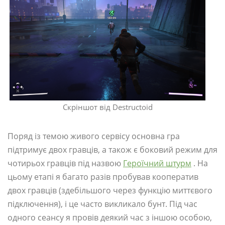
Скріншот від Destructoid
Поряд із темою живого сервісу основна гра
підтримує двох гравців, а також є боковий режим для
чотирьох гравців під назвою
Героїчний штурм
. На
цьому етапі я багато разів пробував кооператив
двох гравців (здебільшого через функцію миттєвого
підключення), і це часто викликало бунт. Під час
одного сеансу я провів деякий час з іншою особою,