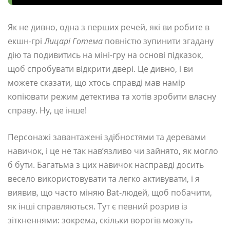
Як не дивно, одна з перших речей, які ви робите в
екшн-грі
Лицарі Готема
повністю зупинити згадану
дію та подивитись на міні-гру на основі підказок,
щоб спробувати відкрити двері. Це дивно, і ви
можете сказати, що хтось справді мав намір
копіювати режим детектива та хотів зробити власну
справу. Ну, це інше!
Персонажі завантажені здібностями та деревами
навичок, і це не так нав’язливо чи зайнято, як могло
б бути. Багатьма з цих навичок насправді досить
весело використовувати та легко активувати, і я
виявив, що часто міняю Bat-людей, щоб побачити,
як інші справляються. Тут є певний розрив із
зіткненнями: зокрема, скільки ворогів можуть