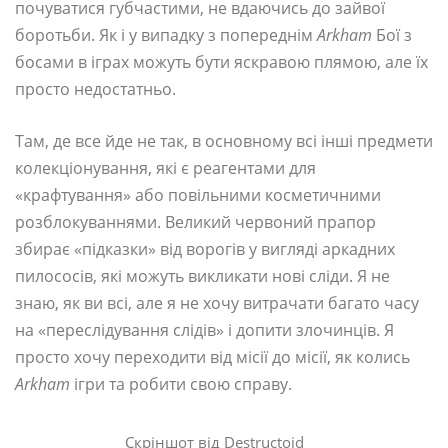
почуватися губчастими, не вдаючись до зайвої
боротьби. Як і у випадку з попереднім
Arkham
Бої з
босами в іграх можуть бути яскравою плямою, але їх
просто недостатньо.
Там, де все йде не так, в основному всі інші предмети
колекціонування, які є реагентами для
«крафтування» або повільними косметичними
розблокуваннями. Великий червоний прапор
збирає «підказки» від ворогів у вигляді аркадних
пилососів, які можуть викликати нові сліди. Я не
знаю, як ви всі, але я не хочу витрачати багато часу
на «переслідування слідів» і допити злочинців. Я
просто хочу переходити від місії до місії, як колись
Arkham
ігри та робити свою справу.
Скріншот від Destructoid