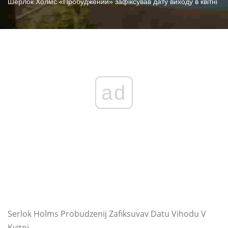
Шерлок Холмс «Пробуджений» зафіксував дату виходу в квітні
ad
Serlok Holms Probudzenij Zafiksuvav Datu Vihodu V
Kvitni