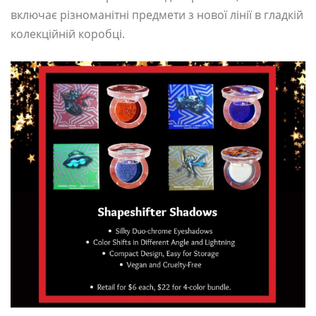
включає різноманітні предмети з нової лінії в гладкій
колекційній коробці.