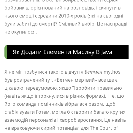
бойовиків, орієнтований на розповідь, і скинути в
нього емоції середини 2010-х років (які на сьогодні
були забиті до смерті)? Сміливий вибір! Це насправді
не окупилося.
Як Додати Елементи Масиву В Java
Я не міг позбутися такого відчуття
Бетмен
mythos
був розтрачений тут. «Бетмен мертвий» все ще є
цікавою передумовою, якщо її зробити правильно
(навіть якщо її торкнулися в різних формах), і те, що
його команда помічників зібралася разом, щоб
стабілізувати Ґотем, могла б створити багато крутих
взаємодій персонажів і хвороб зростання. Це навіть
не враховуючи сирий потенціал для The Court of