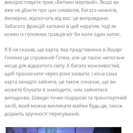
використовуєте трюк «Бетмен мертвий». Якщо ви
вже не дбаєте про цих символів, багато нюансів,
ймовірно, відскочать від вас: це виправдано.
Забагато фракцій запхано в цей наратив, тоді як
кожен із головних гравців міг би мати один запис.
Я б не сказав, що карта, яка представлена ​​в
Лицарі
Готема
це справжній Ґотем, але це також непогане
місце для відкритого світу. Є багато можливостей,
щоб проскочити через різні захвати, і хоча сама
карта занадто зайнята, це також означає, що ви
можете блукати й знаходити, чим зайнятися
випадково. Швидкі точки подорожі та транспортний
засіб, який можна викликати майже будь-де, також
додають зручності пересування.