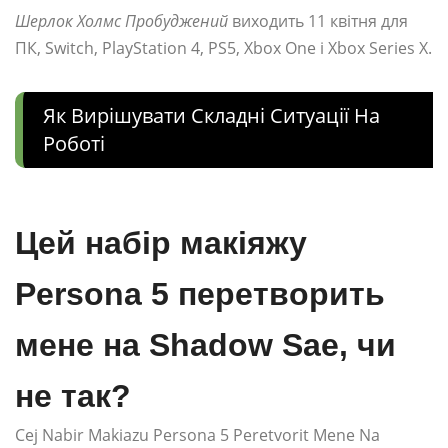
Шерлок Холмс Пробуджений
виходить 11 квітня для
ПК, Switch, PlayStation 4, PS5, Xbox One і Xbox Series X.
Як Вирішувати Складні Ситуації На
Роботі
Цей набір макіяжу
Persona 5 перетворить
мене на Shadow Sae, чи
не так?
Cej Nabir Makiazu Persona 5 Peretvorit Mene Na