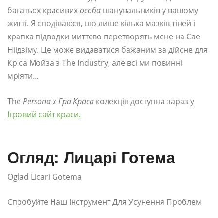
багатьох красивих
особа
шанувальників у вашому
житті. Я сподіваюся, що лише кілька мазків тіней і
крапка підводки миттєво перетворять мене на Сае
Ніідзіму. Це може видаватися бажаним за дійсне для
Кріса Мойза з The Industry, але всі ми повинні
мріяти…
The
Persona x Гра Краса
колекція доступна зараз у
Ігровий сайт краси.
Огляд: Лицарі Готема
Oglad Licari Gotema
Спробуйте Наш Інструмент Для Усунення Проблем