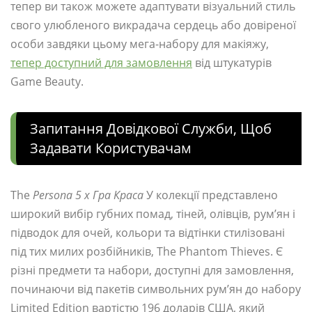
тепер ви також можете адаптувати візуальний стиль
свого улюбленого викрадача сердець або довіреної
особи завдяки цьому мега-набору для макіяжу,
тепер доступний для замовлення
від штукатурів
Game Beauty.
Запитання Довідкової Служби, Щоб
Задавати Користувачам
The
Persona 5 x Гра Краса
У колекції представлено
широкий вибір губних помад, тіней, олівців, рум’ян і
підводок для очей, кольори та відтінки стилізовані
під тих милих розбійників, The Phantom Thieves. Є
різні предмети та набори, доступні для замовлення,
починаючи від пакетів символьних рум’ян до набору
Limited Edition вартістю 196 доларів США, який