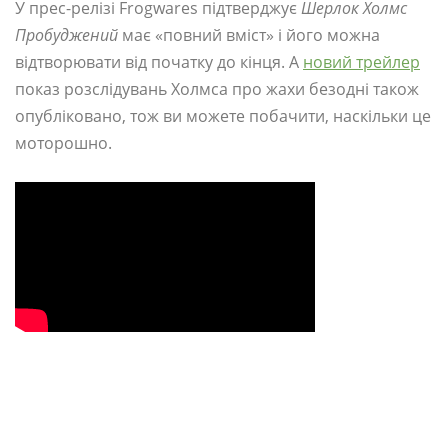
У прес-релізі Frogwares підтверджує
Шерлок Холмс
Пробуджений
має «повний вміст» і його можна
відтворювати від початку до кінця. А
новий трейлер
показ розслідувань Холмса про жахи безодні також
опубліковано, тож ви можете побачити, наскільки це
моторошно.