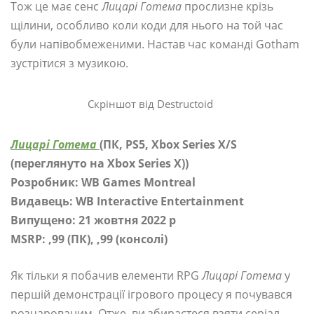
Тож це має сенс
Лицарі Готема
прослизне крізь
щілини, особливо коли коди для нього на той час
були напівобмеженими. Настав час команді Gotham
зустрітися з музикою.
Скріншот від Destructoid
Лицарі Готема
(ПК, PS5, Xbox Series X/S
(переглянуто на Xbox Series X))
Розробник: WB Games Montreal
Видавець: WB Interactive Entertainment
Випущено: 21 жовтня 2022 р
MSRP: ,99 (ПК), ,99 (консолі)
Як тільки я побачив елементи RPG
Лицарі Готема
у
першій демонстрації ігрового процесу я почувався
розчарованим. Отже, ви збираєтеся взяти серіал