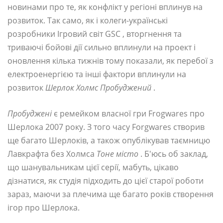
новинами про те, як конфлікт у регіоні вплинув на
розвиток. Так само, як і колеги-українські
розробники Ігровий світ GSC , вторгнення та
триваючі бойові дії сильно вплинули на проект і
оновлення кілька тижнів тому показали, як перебої з
електроенергією та інші фактори вплинули на
розвиток
Шерлок Холмс Пробуджений
.
Пробуджені
є ремейком власної гри Frogwares про
Шерлока 2007 року. З того часу Forgwares створив
ще багато Шерлоків, а також опублікував таємницю
Лавкрафта без Холмса
Тоне місто
. Б'юсь об заклад,
що шанувальникам цієї серії, мабуть, цікаво
дізнатися, як студія підходить до цієї старої роботи
зараз, маючи за плечима ще багато років створення
ігор про Шерлока.