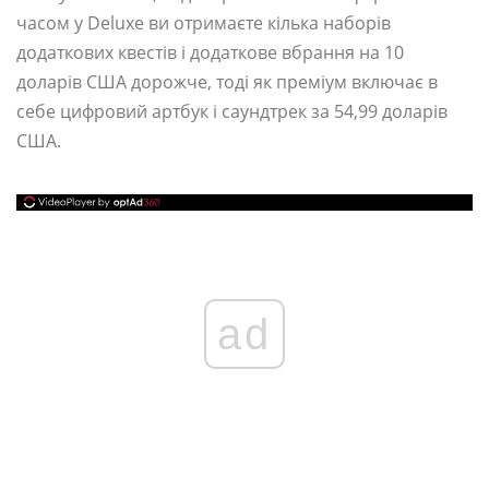
часом у Deluxe ви отримаєте кілька наборів
додаткових квестів і додаткове вбрання на 10
доларів США дорожче, тоді як преміум включає в
себе цифровий артбук і саундтрек за 54,99 доларів
США.
ad