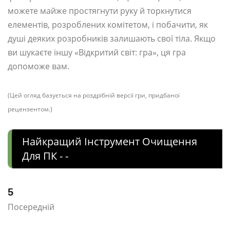
можете майже простягнути руку й торкнутися
елементів, розроблених комітетом, і побачити, як
душі деяких розробників залишають свої тіла. Якщо
ви шукаєте іншу «Відкритий світ: гра», ця гра
допоможе вам.
(Цей огляд базується на роздрібній версії гри, придбаної
рецензентом.)
Найкращий Інструмент Очищення
Для ПК - -
5
Посередній