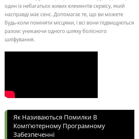
один із небагатьох живих елементів сервісу, який
насправді має сенс. Допомагає те, що ви можете
будь-коли поміняти місцями, і всі вони підвищуються
разом: уникаючи одного шляху болісного
шліфування.
Як Називаються Помилки В
Комп'ютерному Програмному
Забезпеченні