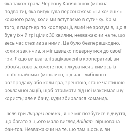
яка також грала Червону Капялюшок (можна
подвоїти), яка вигукнула персонажем: «Ти хочеш?!»
кожного разу, коли ми вступаємо в сутичку. Крім
того, є партнер по кооперації, який не зрозумів, що я
був у їхній грі цілих 30 хвилин, незважаючи на те, що
весь час стежив за ними. Це було безперешкодно, і
коли я закінчив, я міг швидко повернутися до своєї
гри. Якщо ви взагалі зацікавлені в кооперативі, ви
обов’язково захочете поспілкуватися з кимось із
своїх знайомих (можливо, під час глибокого
розпродажу або коли гра, зрештою, стане частиною
рекламної акції), щоб отримати від неї максимальну
користь; але я бачу, куди збиралася команда.
Після гри
Лицарі Готема
, я не міг позбутися відчуття,
що багато з цього мало вигляд
Arkham-
віршована
фан-гра. Незважаючи на те, що там щось є, ви