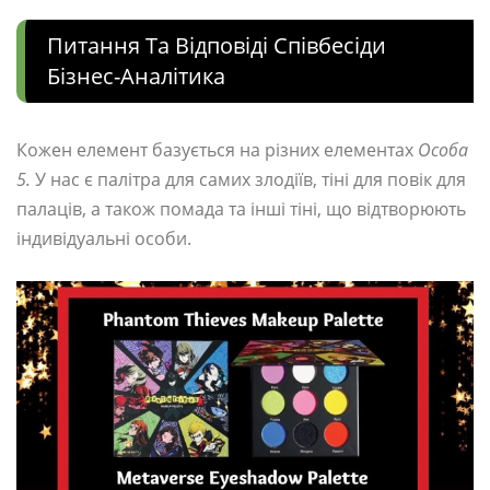
Питання Та Відповіді Співбесіди
Бізнес-Аналітика
Кожен елемент базується на різних елементах
Особа
5.
У нас є палітра для самих злодіїв, тіні для повік для
палаців, а також помада та інші тіні, що відтворюють
індивідуальні особи.