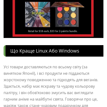
Що Краще Linux Або Windows
Усі товари доставляються по всьому світу (за
винятком Японії), і всі продукти не піддаються
жорстокому поводженню та підходять для веганів.
Здається, набір має яскраву та чудову кольорову
палітру, і він обов’язково змусить вас виглядати
гарним аніме на майбутні свята. Говорячи про це,
макіяж також стане чудовим подарунком для