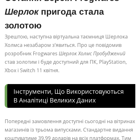
Шерлок
пригода стала
золотою
Зрештою, наступна віртуальна таємниця Шерлока
Холмса незабаром з’явиться. Про це повідомив
розробник Frogwares
Шерлок Холмс Пробуджений
став золотим і буде доступний для ПК, PlayStation,
Xbox і Switch 11 квітня.
Інструменти, Що Використовуються
В Аналітиці Великих Даних
Попередні замовлення доступні сьогодні на вітринах
магазинів із трьома випусками. Стандартне видання
коштуватиме 39,99 доларів на всіх платформах. Тим