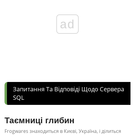
ad
Запитання Та Відповіді Щодо Сервера
SQL
Таємниці глибин
Frogwares знаходиться в Києві, Україна, і ділиться