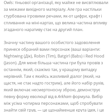
Owls: тіньової організації, яку майже не висвітлювали
за межами вихідного матеріалу. Але гра настільки
стурбована ігровими речами, як-от цифри, крафт і
спливання на міні-картах, що велика частина впливу
згаданого наративу стає на другий план.
Значну частину вашого особистого задоволення
принесе обраний вами персонаж (ваші варіанти:
Nightwing (Дік), Robin (Tim), Batgirl (Babs) і Red Hood
(Jason). Для мене більша частина гри була провів з
останнім, який, скажімо так, у кращому випадку
нерівний. Там є якийсь жахливий діалог (який, на
щастя, не стає надто гострим), але його набір рухів,
який включає несмертоносну зброю, демонструє
певну форму еволюції від в
Arkham
формула. Вибір
між усіма чотирма персонажами, щоб спробувати
знайти свій грув, — це щонайменше крута ідея, і це