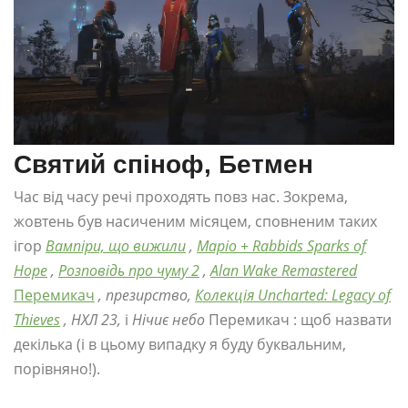
Святий спіноф, Бетмен
Час від часу речі проходять повз нас. Зокрема,
жовтень був насиченим місяцем, сповненим таких
ігор
Вампіри, що вижили
,
Маріо + Rabbids Sparks of
Hope
,
Розповідь про чуму 2
,
Alan Wake Remastered
Перемикач
, презирство,
Колекція Uncharted: Legacy of
Thieves
, НХЛ 23,
і
Нічиє небо
Перемикач : щоб назвати
декілька (і в цьому випадку я буду буквальним,
порівняно!).