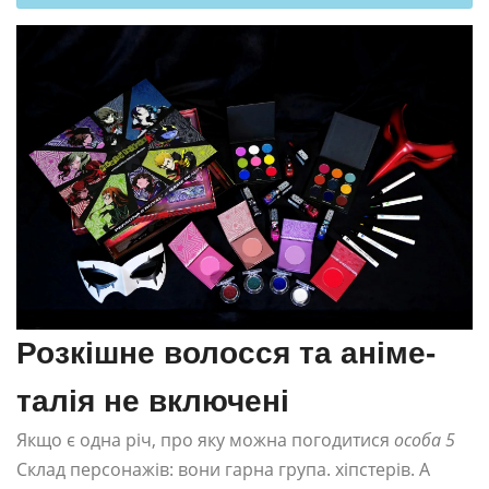
Розкішне волосся та аніме-
талія не включені
Якщо є одна річ, про яку можна погодитися
особа 5
Склад персонажів: вони гарна група. хіпстерів. А