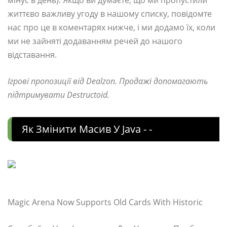
мінус в день). Якщо ви думаєте, що ми пропустили
життєво важливу угоду в нашому списку, повідомте
нас про це в коментарях нижче, і ми додамо їх, коли
ми не зайняті додаванням речей до нашого
відставання.
Ігрові пропозиції від Dealzon. Продажі допомагають
підтримувати Destructoid.
Як Змінити Масив У Java - -
Magic Arena Now Supports Old Cards With Historic