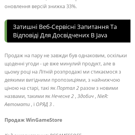
оновлення версій знижка 33%.
Затишні Веб-Сервісні Запитання Та
Відповіді Для Досвідчених В Java
Продаж на пару не завжди був однаковим, оскільки
щоденні угоди - це вже минулий продукт, але в
цьому році на Літній розпродажі ми стикаємося з
деякими вигідними пропозиціями, з найнижчою
ціною на старі, такі як
Портал 2
разом з новими
назвами, такими як
Нечесне 2
,
Здобич
,
NieR:
Автомати
, і
ОРЯД 3
.
Продаж WinGameStore