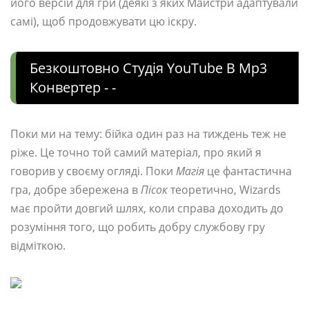
його версій для гри (деякі з яких Майстри адаптували
самі), щоб продовжувати цю іскру.
Безкоштовно Студія YouTube В Mp3
Конвертер - -
Поки ми на тему: бійка один раз на тиждень теж не
ріже. Це точно той самий матеріал, про який я
говорив у своєму огляді. Поки
Магія
це фантастична
гра, добре збережена в
Пісок
теоретично, Wizards
має пройти довгий шлях, коли справа доходить до
розуміння того, що робить добру службову гру
відміткою.