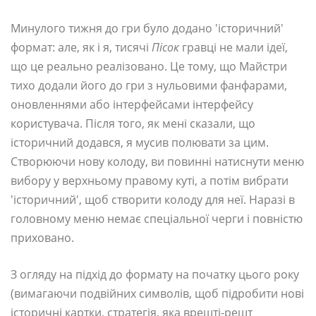
Минулого тижня до гри було додано 'історичний'
формат: але, як і я, тисячі
Пісок
гравці не мали ідеї,
що це реально реалізовано. Це тому, що Майстри
тихо додали його до гри з нульовими фанфарами,
оновленнями або інтерфейсами інтерфейсу
користувача. Після того, як мені сказали, що
історичний додався, я мусив полювати за цим.
Створюючи нову колоду, ви повинні натиснути меню
вибору у верхньому правому куті, а потім вибрати
'історичний', щоб створити колоду для неї. Наразі в
головному меню немає спеціальної черги і повністю
приховано.
З огляду на підхід до формату на початку цього року
(вимагаючи подвійних символів, щоб підробити нові
історичні картки, стратегія, яка врешті-решт