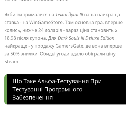
Якби ви трималися на
Темні душі III
ваша найкраща
ставка - на WinGameStore. Там основна гра, вперше
колись, нижче 24 доларів - зараз ціна становить $
18,98 після купона. Для
Dark Souls III Deluxe Edition
,
найкраще - у продажу GamersGate, де вона вперше
за 50% знижки. Обидві угоди вдало обіграли ціну
Steam.
Що Таке Альфа-Тестування При
Тестуванні Програмного
Забезпечення