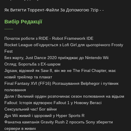
Як Витягти Торрент-Файли За Допомогою 7zip - -
Вибір Редакції
Початок роботи з RIDE - Robot Framework IDE
Rocket League об’єднується з Lofi Girl для цьогорічного Frosty
Fest
Без жарту, Just Dance 2020 приїжджає до Nintendo Wii
Огляд: Боротьба з EX-шаром
Jigsaw, відомий як Saw 8, він же не The Final Chapter, має
новий трейлер та плакат
Final Fantasy XVI (FF16) Розташування Belphegor і путівник
полювання
Доля / Великий орден розпочинає сезон полювання на відьом
Fallout: Історія відтворює Fallout 1 у Новому Вегасі
Сексуальний час! Бог війни
Дух Wii живий і здоровий у Hyper Sports R
Фанатна кампанія Gravity Rush 2 просить Sony зберегти
сервери в живих