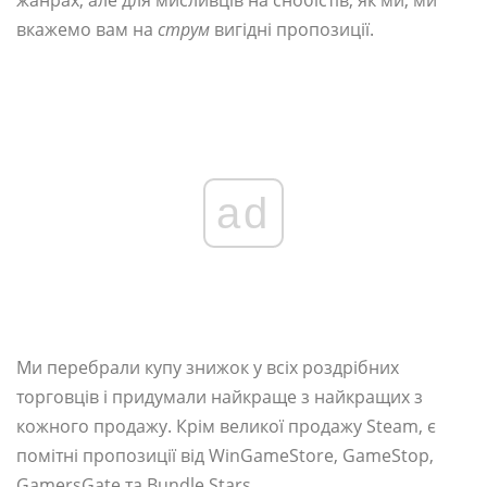
жанрах, але для мисливців на снобістів, як ми, ми
вкажемо вам на
струм
вигідні пропозиції.
ad
Ми перебрали купу знижок у всіх роздрібних
торговців і придумали найкраще з найкращих з
кожного продажу. Крім великої продажу Steam, є
помітні пропозиції від WinGameStore, GameStop,
GamersGate та Bundle Stars.