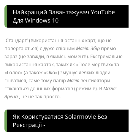
Найкращий Завантажувач YouTube
Для Windows 10
'Стандарт' (використання останніх карт, що не
повертаються) є дуже спірним
Магія: Збір
прямо
зараз (це завжди, в якийсь момент!). Екстремальне
використання карток, таких як «Поле мертвих» та
«Голос» (а також «Око») змушує деяких людей
гніватися, саме тому папір
Магія
вентилятори
стікаються до інших форматів (режимів). В
Магія:
Арена
, це не так просто.
Як Користуватися Solarmovie Без
Реєстрації -