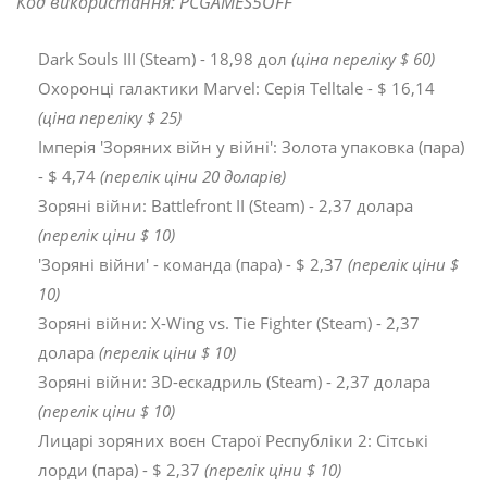
Код використання: PCGAMES5OFF
Dark Souls III (Steam) - 18,98 дол
(ціна переліку $ 60)
Охоронці галактики Marvel: Серія Telltale - $ 16,14
(ціна переліку $ 25)
Імперія 'Зоряних війн у війні': Золота упаковка (пара)
- $ 4,74
(перелік ціни 20 доларів)
Зоряні війни: Battlefront II (Steam) - 2,37 долара
(перелік ціни $ 10)
'Зоряні війни' - команда (пара) - $ 2,37
(перелік ціни $
10)
Зоряні війни: X-Wing vs. Tie Fighter (Steam) - 2,37
долара
(перелік ціни $ 10)
Зоряні війни: 3D-ескадриль (Steam) - 2,37 долара
(перелік ціни $ 10)
Лицарі зоряних воєн Старої Республіки 2: Сітські
лорди (пара) - $ 2,37
(перелік ціни $ 10)