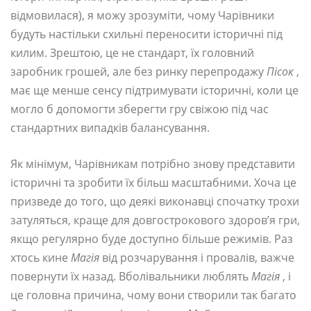
відмовилася), я можу зрозуміти, чому Чарівники
будуть настільки схильні переносити історичні під
килим. Зрештою, це не стандарт, їх головний
заробник грошей, але без ринку перепродажу
Пісок
,
має ще менше сенсу підтримувати історичні, коли це
могло б допомогти зберегти гру свіжою під час
стандартних випадків балансування.
Як мінімум, Чарівникам потрібно знову представити
історичні та зробити їх більш масштабними. Хоча це
призведе до того, що деякі виконавці спочатку трохи
затуляться, краще для довгострокового здоров’я гри,
якщо регулярно буде доступно більше режимів. Раз
хтось кине
Магія
від розчарування і провалів, важче
повернути їх назад. Вболівальники люблять
Магія
, і
це головна причина, чому вони створили так багато