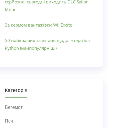
серйозно, сьогодні виходить DLC Sailor
Moon
За кермом вантажівки Wii Excite
50 найкращих запитань щодо інтерв’ю з
Python (найпопулярніші)
Категорія
Бегемот
Псн