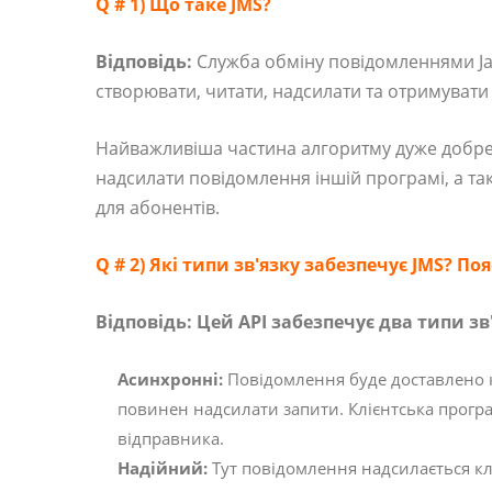
Q # 1) Що таке JMS?
Відповідь:
Служба обміну повідомленнями Java
створювати, читати, надсилати та отримувати
Найважливіша частина алгоритму дуже добре 
надсилати повідомлення іншій програмі, а та
для абонентів.
Q # 2) Які типи зв'язку забезпечує JMS? По
Відповідь: Цей API забезпечує два типи зв
Асинхронні:
Повідомлення буде доставлено кл
повинен надсилати запити. Клієнтська програ
відправника.
Надійний:
Тут повідомлення надсилається клі