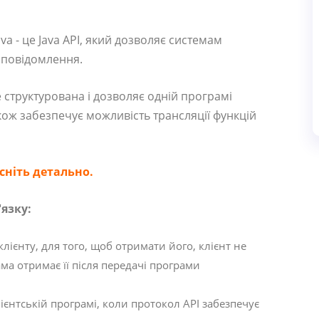
 - це Java API, який дозволяє системам
 повідомлення.
структурована і дозволяє одній програмі
кож забезпечує можливість трансляції функцій
ясніть детально.
'язку:
ієнту, для того, щоб отримати його, клієнт не
ма отримає її після передачі програми
єнтській програмі, коли протокол API забезпечує