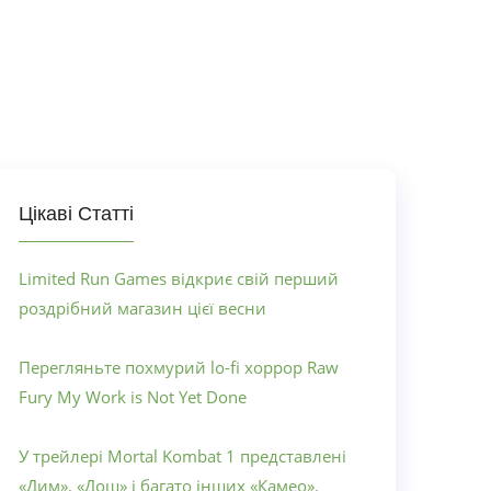
Цікаві Статті
Limited Run Games відкриє свій перший
роздрібний магазин цієї весни
Перегляньте похмурий lo-fi хоррор Raw
Fury My Work is Not Yet Done
У трейлері Mortal Kombat 1 представлені
«Дим», «Дощ» і багато інших «Камео».