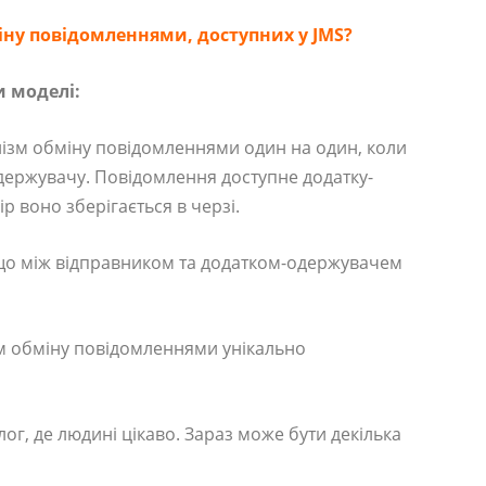
іну повідомленнями, доступних у JMS?
и моделі:
нізм обміну повідомленнями один на один, коли
держувачу. Повідомлення доступне додатку-
ір воно зберігається в черзі.
 що між відправником та додатком-одержувачем
м обміну повідомленнями унікально
ог, де людині цікаво. Зараз може бути декілька