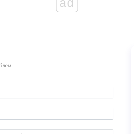
ad
облем