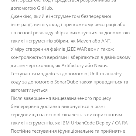
допомогою GitHub.
Дженкінс, який є інструментом безперервної
інтеграції, витягує код і при кожному реєстрації або
на основі розкладу збірка виконується за допомогою
таких інструментів збірки, як Maven або ANT.
У міру створення файлів J2EE WAR вони також
контролюються версіями і зберігаються в двійковому
диспетчері сховищ, як Artifactory або Nexus.
Тестування модулів за допомогою JUnit та аналізу
коду за допомогою SonarQube також проводиться та
автоматизується
Після завершення вищезазначеного процесу
безперервна доставка виконується в різні
середовища на основі схвалень з використанням
таких інструментів, як IBM UrbanCode Deploy / CA RA
Постійне тестування (функціональне та прийнятне