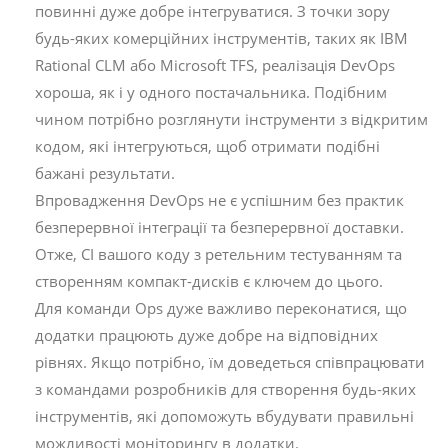
повинні дуже добре інтегруватися. З точки зору
будь-яких комерційних інструментів, таких як IBM
Rational CLM або Microsoft TFS, реалізація DevOps
хороша, як і у одного постачальника. Подібним
чином потрібно розглянути інструменти з відкритим
кодом, які інтегруються, щоб отримати подібні
бажані результати.
Впровадження DevOps не є успішним без практик
безперервної інтеграції та безперервної доставки.
Отже, CI вашого коду з ретельним тестуванням та
створенням компакт-дисків є ключем до цього.
Для команди Ops дуже важливо переконатися, що
додатки працюють дуже добре на відповідних
рівнях. Якщо потрібно, їм доведеться співпрацювати
з командами розробників для створення будь-яких
інструментів, які допоможуть вбудувати правильні
можливості моніторингу в додатки.