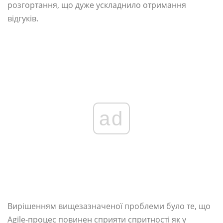
розгортання, що дуже ускладнило отримання
відгуків.
ad
Вирішенням вищезазначеної проблеми було те, що
Agile-процес повинен сприяти спритності як у