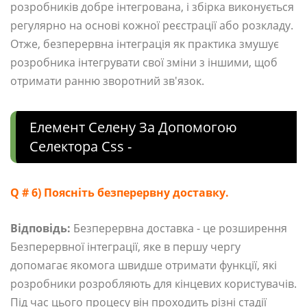
розробників добре інтегрована, і збірка виконується
регулярно на основі кожної реєстрації або розкладу.
Отже, безперервна інтеграція як практика змушує
розробника інтегрувати свої зміни з іншими, щоб
отримати ранню зворотний зв'язок.
Елемент Селену За Допомогою
Селектора Css -
Q # 6) Поясніть безперервну доставку.
Відповідь:
Безперервна доставка - це розширення
Безперервної інтеграції, яке в першу чергу
допомагає якомога швидше отримати функції, які
розробники розробляють для кінцевих користувачів.
Під час цього процесу він проходить різні стадії