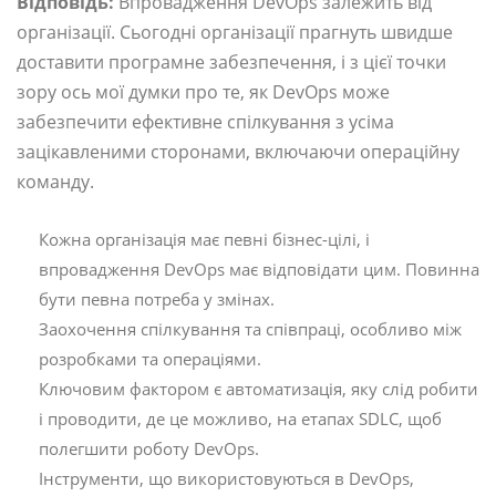
Відповідь:
Впровадження DevOps залежить від
організації. Сьогодні організації прагнуть швидше
доставити програмне забезпечення, і з цієї точки
зору ось мої думки про те, як DevOps може
забезпечити ефективне спілкування з усіма
зацікавленими сторонами, включаючи операційну
команду.
Кожна організація має певні бізнес-цілі, і
впровадження DevOps має відповідати цим. Повинна
бути певна потреба у змінах.
Заохочення спілкування та співпраці, особливо між
розробками та операціями.
Ключовим фактором є автоматизація, яку слід робити
і проводити, де це можливо, на етапах SDLC, щоб
полегшити роботу DevOps.
Інструменти, що використовуються в DevOps,