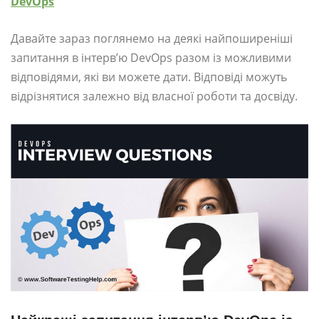
DevOps
Давайте зараз поглянемо на деякі найпоширеніші
запитання в інтерв’ю DevOps разом із можливими
відповідями, які ви можете дати. Відповіді можуть
відрізнятися залежно від власної роботи та досвіду.