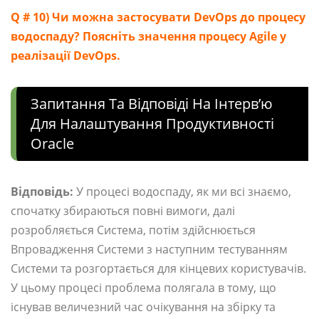
Q # 10) Чи можна застосувати DevOps до процесу
водоспаду? Поясніть значення процесу Agile у
реалізації DevOps.
Запитання Та Відповіді На Інтерв’ю
Для Налаштування Продуктивності
Oracle
Відповідь:
У процесі водоспаду, як ми всі знаємо,
спочатку збираються повні вимоги, далі
розробляється Система, потім здійснюється
Впровадження Системи з наступним тестуванням
Системи та розгортається для кінцевих користувачів.
У цьому процесі проблема полягала в тому, що
існував величезний час очікування на збірку та