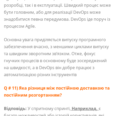
розробці, так і в експлуатації. Швидкий процес може
бути головним, або для реалізації DevOps може
знадобитися певна передумова. DevOps іде поруч із
процесом Agile.
Основна увага приділяється випуску програмного
забезпечення вчасно, з меншими циклами випуску
та швидким зворотним зв’язком. Отже, фокус
гнучких процесів в основному буде зосереджений
на швидкості, а в DevOps він добре працює з
автоматизацією різних інструментів
Q # 11) Яка різниця між постійною доставкою та
постійним розгортанням?
Відповідь:
У спритному спринті,
Наприклад,
є
багато можливостей або історій користувачів, які