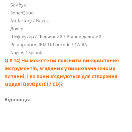
Бамбук
SonarQube
Artifactory / Nexus
Докер
Шеф-кухар / Ляльковий / Відповідальний
Розгортання IBM Urbancode / CA-RA
Nagios / Splunk
Q # 14) Чи можете ви пояснити використання
інструментів, згаданих у вищезазначеному
питанні, і як вони з'єднуються для створення
моделі DevOps (CI / CD)?
Відповідь: