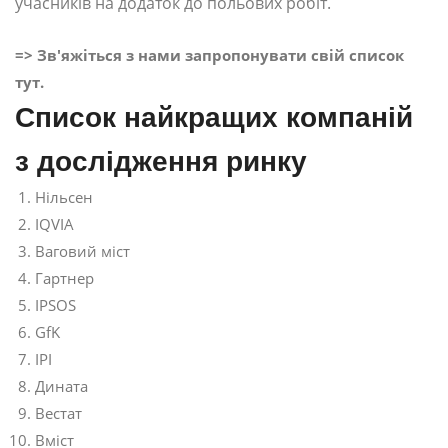
учасників на додаток до польових робіт.
=> Зв'яжіться з нами запропонувати свій список
тут.
Список найкращих компаній
з дослідження ринку
Нільсен
IQVIA
Ваговий міст
Гартнер
IPSOS
GfK
ІРІ
Дината
Вестат
Вміст