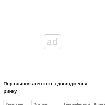
ad
Порівняння агентств з дослідження
ринку
Компанія
Основні
Географічний
Кільк