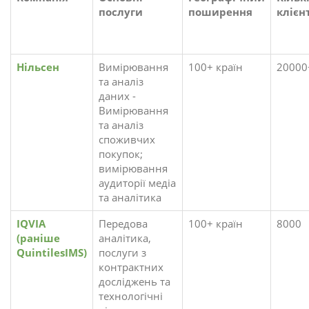
послуги
поширення
клієн
Нільсен
Вимірювання
100+ країн
20000
та аналіз
даних -
Вимірювання
та аналіз
споживчих
покупок;
вимірювання
аудиторії медіа
та аналітика
IQVIA
Передова
100+ країн
8000
(раніше
аналітика,
QuintilesIMS)
послуги з
контрактних
досліджень та
технологічні