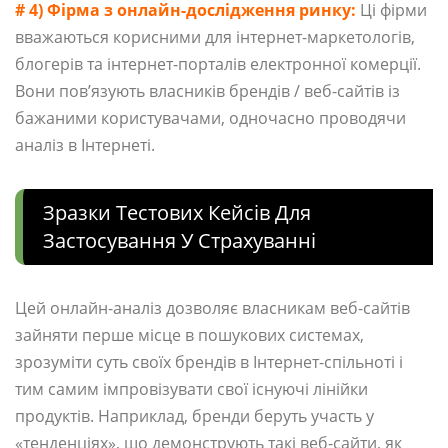
# 4) Фірма з онлайн-дослідження ринку:
Ці фірми
вважаються корисними для інтернет-маркетологів,
блогерів та інтернет-порталів електронної комерції.
Вони пов’язують власників брендів / веб-сайтів із
бажаними користувачами, одночасно проводячи
аналіз в Інтернеті.
Зразки Тестових Кейсів Для
Застосування У Страхуванні
Цей онлайн-аналіз дозволяє власникам веб-сайтів
зайняти перше місце в пошукових системах,
зрозуміти суть своїх брендів в Інтернет-спільноті і
тим самим імпровізувати свої існуючі лінійки
продуктів. Наприклад, бренди беруть участь у
«тенденціях», що демонструють такі веб-сайти, як