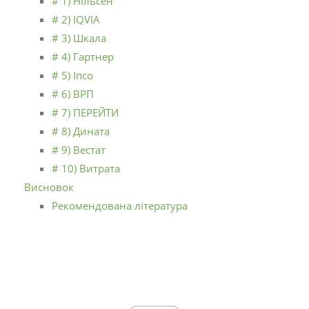
# 1) Нільсен
# 2) IQVIA
# 3) Шкала
# 4) Гартнер
# 5) Іпсо
# 6) ВРП
# 7) ПЕРЕЙТИ
# 8) Дината
# 9) Вестат
# 10) Витрата
Висновок
Рекомендована література