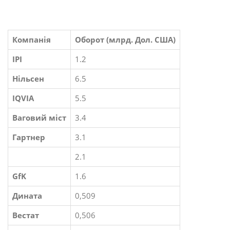
Компанія
Оборот (млрд. Дол. США)
ІРІ
1.2
Нільсен
6.5
IQVIA
5.5
Ваговий міст
3.4
Гартнер
3.1
2.1
GfK
1.6
Дината
0,509
Вестат
0,506