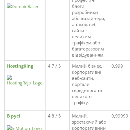
блоги,
розробники
або дизайнери,
а також веб-
сайти з
великим
трафіком або
багаторазовим
відвідуванням.
HostingKing
4,7 / 5
Малий бізнес,
0,999
корпоративні
веб-сайти,
портали
середнього та
великого
трафіку.
В русі
4,8 / 5
Малий,
0,99999
зростаючий або
корпоративний