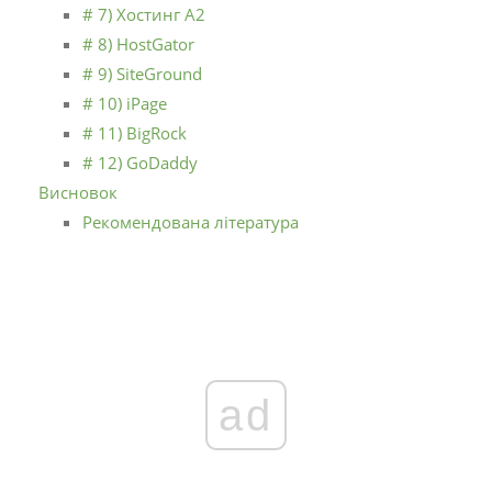
# 7) Хостинг A2
# 8) HostGator
# 9) SiteGround
# 10) iPage
# 11) BigRock
# 12) GoDaddy
Висновок
Рекомендована література
ad