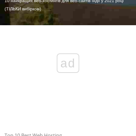
10 найкращих веб-хостингів для веб-сайтів Індії у 2021 році
(ТІЛЬКИ вибіркові)
ad
Top 10 Best Web Hosting