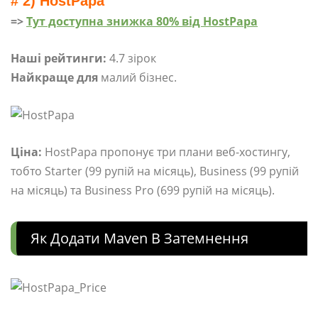
# 2) HostPapa
=>
Тут доступна знижка 80% від HostPapa
Наші рейтинги:
4.7 зірок
Найкраще для
малий бізнес.
Ціна:
HostPapa пропонує три плани веб-хостингу,
тобто Starter (99 рупій на місяць), Business (99 рупій
на місяць) та Business Pro (699 рупій на місяць).
Як Додати Maven В Затемнення