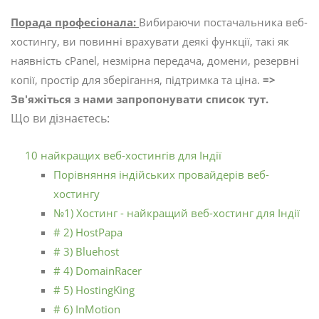
Порада професіонала:
Вибираючи постачальника веб-
хостингу, ви повинні врахувати деякі функції, такі як
наявність cPanel, незмірна передача, домени, резервні
копії, простір для зберігання, підтримка та ціна.
=>
Зв'яжіться з нами запропонувати список тут.
Що ви дізнаєтесь:
10 найкращих веб-хостингів для Індії
Порівняння індійських провайдерів веб-
хостингу
№1) Хостинг - найкращий веб-хостинг для Індії
# 2) HostPapa
# 3) Bluehost
# 4) DomainRacer
# 5) HostingKing
# 6) InMotion