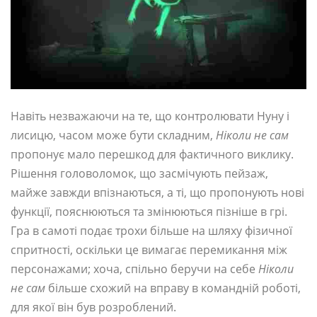
Навіть незважаючи на те, що контролювати Нуну і
лисицю, часом може бути складним,
Ніколи не сам
пропонує мало перешкод для фактичного виклику.
Рішення головоломок, що засмічують пейзаж,
майже завжди впізнаються, а ті, що пропонують нові
функції, пояснюються та змінюються пізніше в грі.
Гра в самоті подає трохи більше на шляху фізичної
спритності, оскільки це вимагає перемикання між
персонажами; хоча, спільно беручи на себе
Ніколи
не сам
більше схожий на вправу в командній роботі,
для якої він був розроблений.