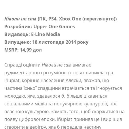
Ніколи не сам
(ПК, PS4, Xbox One (переглянуто))
Розробник: Upper One Games
Видавець: E-Line Media
Випущено: 18 листопада 2014 року
MSRP: 14,99 дол
Справді оцінити
Ніколи не сам
вимагає
рудиментарного розуміння того, як виникла гра.
Iñupiat, корінне населення Аляски, вважав, що
частина їхньої спадщини втрачається та ігнорується
молоддю, яке, здавалося б, більше цікавиться
соціальними медіа та популярною культурою, ніж
власною культурою. Замість того, щоб скаржитися на
появу цифрової епохи, Iñupiat прийняв це і вирішив
створити відеоігру, яка б передала частину