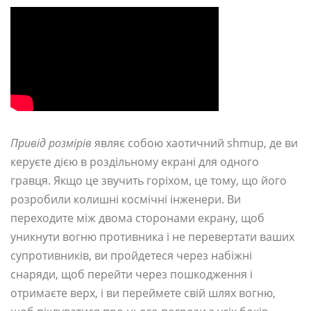
Привід розмірів
являє собою хаотичний shmup, де ви
керуєте дією в роздільному екрані для одного
гравця. Якщо це звучить горіхом, це тому, що його
розробили колишні космічні інженери. Ви
переходите між двома сторонами екрану, щоб
уникнути вогню противника і не перевертати ваших
супротивників, ви пройдетеся через набіжні
снаряди, щоб перейти через пошкодження і
отримаєте верх, і ви переймете свій шлях вогню,