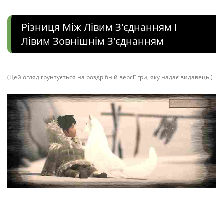
Різниця Між Лівим З'єднанням І
Лівим Зовнішнім З'єднанням
(Цей огляд ґрунтується на роздрібній версії гри, яку надає видавець.)