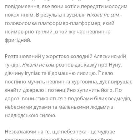
повідомлення, яке вони хотіли передати молодим
поколінням. В результаті зусилля
Ніколи не сам
-
головоломка платформер-платформер, який
неймовірно теплий, в той же час невпинно
фригідний.
Розташований у жорстоко холодній Аляскинській
тундрі,
Ніколи не сам
розповідає казку про Нуну,
дівчину Ігупіак та її домашню лисицю. Її село
постійно мучить невпинна хуртовина, дует вирушає
знайти джерело і потенційно зупинить його. По
дорозі вони стикаються з подобами білих ведмедів,
небесними духами та маленькими людьми з
надлюдською силою.
Незважаючи на те, що небезпека - це чудове
розгортання міфології Інупія та традиційних