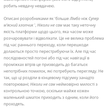
робить невдачу невдачею.
Описані розробниками як 'більше
Лімбо
ніж
Супер
м'ясний хлопчик
',
Ніколи не сам
має таку неточну
якість платформи щодо цього, яка часом може
розчаровувати і відволікати. Це не велика проблема
під час раннього переходу, коли перешкоди
долаються просто перестрибуючи їх. Але під час
послідовностей погоні або під час навігації в
проміжках вітрів це призводить до багатьох
непотрібних помилок, які потребують перегляду. Не
так, що ці розділи в кінцевому підсумку занадто
повторювані;
Ніколи не сам
неймовірно милості з
контрольною точкою, оскільки майже кожен
маленький шматок приходить з одним, коли його
проходять.