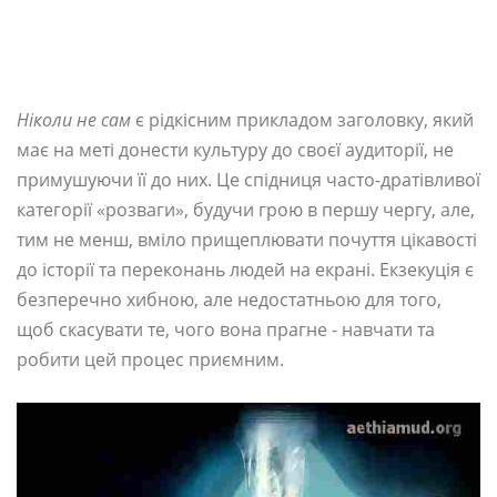
Ніколи не сам
є рідкісним прикладом заголовку, який
має на меті донести культуру до своєї аудиторії, не
примушуючи її до них. Це спідниця часто-дратівливої
​​категорії «розваги», будучи грою в першу чергу, але,
тим не менш, вміло прищеплювати почуття цікавості
до історії та переконань людей на екрані. Екзекуція є
безперечно хибною, але недостатньою для того,
щоб скасувати те, чого вона прагне - навчати та
робити цей процес приємним.