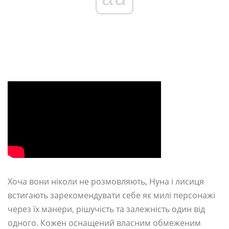
Хоча вони ніколи не розмовляють, Нуна і лисиця
встигають зарекомендувати себе як милі персонажі
через їх манери, рішучість та залежність один від
одного. Кожен оснащений власним обмеженим