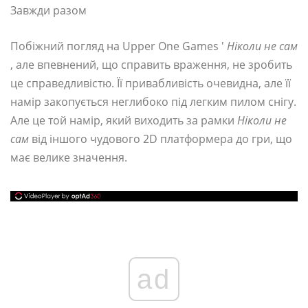
Завжди разом
Побіжний погляд на Upper One Games '
Ніколи не сам
, але впевнений, що справить враження, не зробить
це справедливістю. Її привабливість очевидна, але її
намір закопується неглибоко під легким пилом снігу.
Але це той намір, який виходить за рамки
Ніколи не
сам
від іншого чудового 2D платформера до гри, що
має велике значення.
ad