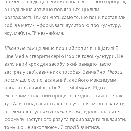
презентація дещо відмежована від ігрового процесу,
а іноді лише дотично пов'язаних, ці кліпи
розважають і виконують саме те, що вони поставили
собі за мету - інформувати аудиторію про культуру,
яку, мабуть, їй незнайома.
Ніколи не сам
це лише перший запис в ініціативі E-
Line Media створити серію ігор світової культури. Це
важливий крок для засобу, який занадто часто
застряє у своїх звичних способах. Звичайно,
Ніколи
не сам
далеко не ідеальний, але його максимуми
набагато значніші, ніж його мінімуми. Рідко
експериментальний процес є бездоганним, і це так і
тут. Але, сподіваємось, кожен учасник може взяти те,
що демонструється
Ніколи не сам
, вдосконалюйте
формулу наступного разу та продовжуйте викладати,
тому що це захоплюючий спосіб вчитися.