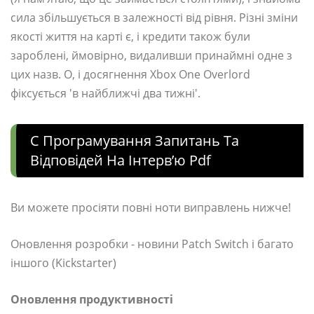
сила збільшується в залежності від рівня. Різні зміни
якості життя на карті є, і кредити також були
зароблені, ймовірно, видаливши принаймні одне з
цих назв. О, і досягнення Xbox One Overlord
фіксується 'в найближчі два тижні'.
C Програмування Запитань Та
Відповідей На Інтерв’ю Pdf
Ви можете просіяти повні ноти виправлень нижче!
Оновлення розробки - новини Patch Switch і багато
іншого (Kickstarter)
Оновлення продуктивності