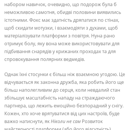
набором навичок, очевидно, що подорож була б
неможливою самотня, обидві половини виявились
істотними. Фокс має здатність дряпатися по стінах,
щоб скидати мотузки, і взаємодіяти з духами, щоб
матеріалізувати платформи з повітря. Нуна рано
отримує болу, яку вона може використовувати для
підбивання снарядів у крижаних проходах та для
спровокування полярних ведмедів.
Однак їхні стосунки є більш ніж взаємною угодою. Це
відчувається як законна дружба, яка робить його ще
більш наполегливим до серця, коли невдалий стан
збільшує масштабність нападу на страждаючого
партнера, що лежить емоційно безпорадний у снігу.
Кожен, хто хоче врятуватися від цих настроїв, буде
важко натиснути, як
Ніколи не сам
Розвиток
майстерності платформи (або його відсутність)