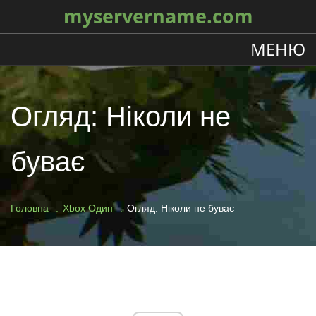
myservername.com
МЕНЮ
Огляд: Ніколи не
буває
Головна
Xbox Один
Огляд: Ніколи не буває