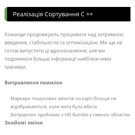
Реалізація Сортування C ++
Команди продовжують працювати над затримкою
введення, стабільністю та оптимізацією. Ми ще не
готові випустити ці вдосконалення, але ми
поділимося більше інформації найближчими
тижнями.
Виправлення помилок
Маркери пошукових запитів на карті більше не
відображаються, коли мета була вбита
Виправлені проблеми з HD Rumble у певних областях
Знайомі зміни