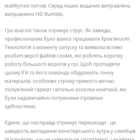
майбутніх патчів. Серед інших виданих виправлень
виправлено HD Rumble.
Гра взагалі також отримує струс. Як завжди,
професіоналам було важко працювати
Кров’янисті
Технологія з моменту запуску та виявила всілякі
розбиті версії файлів cookie, які роблять коротку
роботу більшості ворогів у грі. Щоб протидіяти
цьому ІГА та його команда обдурюють тонну
матеріалів, особливо стрілку прямого вогню,
полум’яний гармат і вітальні осколки компанії, які
були надзвичайно потужними ігровими
здібностями.
Єдине, що насправді отримує перешкоди - це
швидкість випадання монстерського хутра у симійців
(я пам’ятаю, що це займається століттями), і знайома