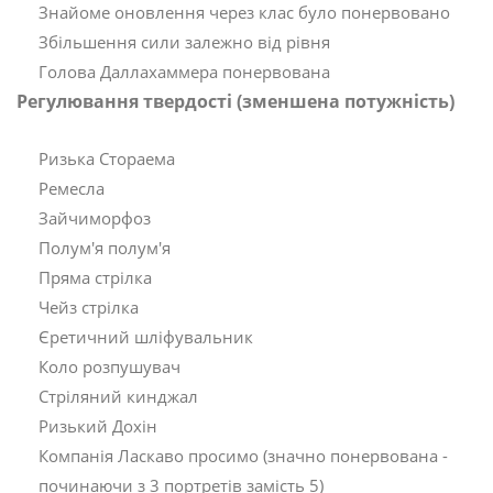
Знайоме оновлення через клас було понервовано
Збільшення сили залежно від рівня
Голова Даллахаммера понервована
Регулювання твердості (зменшена потужність)
Ризька Стораема
Ремесла
Зайчиморфоз
Полум'я полум'я
Пряма стрілка
Чейз стрілка
Єретичний шліфувальник
Коло розпушувач
Стріляний кинджал
Ризький Дохін
Компанія Ласкаво просимо (значно понервована -
починаючи з 3 портретів замість 5)