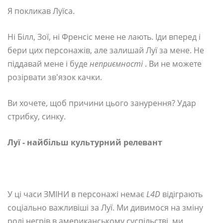
Я покликав Луїса.
Ні Білл, Зої, ні Френсіс мене не лають. Іди вперед і
бери цих персонажів, але залишай Луї за мене. Не
піддавай мене і буде
неприємності
. Ви не можете
розірвати зв'язок качки.
Ви хочете, щоб причини цього занурення? Удар
стрибку, синку.
Луї - найбільш культурний релевант
У ці часи ЗМІНИ в персонажі немає
L4D
відіграють
соціально важливіші за Луї. Ми дивимося на зміну
ролі негрів в американському суспільстві, ми