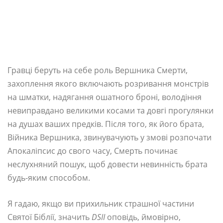
Гравці беруть на себе роль Вершника Смерти,
захоплення якого включають розривання монстрів
на шматки, надягання ошатного броні, володіння
невиправдано великими косами та довгі прогулянки
на душах ваших предків. Після того, як його брата,
Війника Вершника, звинувачують у змові розпочати
Апокаліпсис до свого часу, Смерть починає
неслухняний пошук, щоб довести невинність брата
будь-яким способом.
Я гадаю, якщо ви прихильник страшної частини
Святої Біблії, значить
DSII
оповідь, ймовірно,