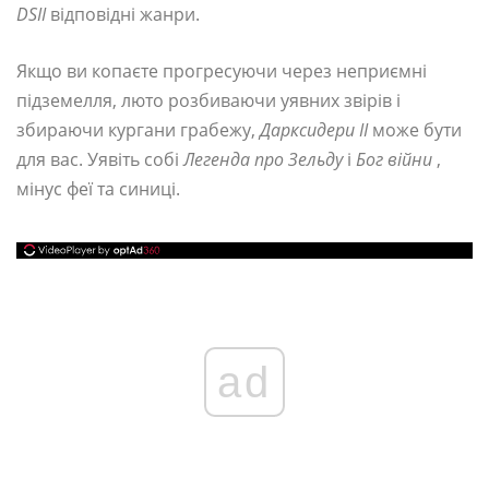
DSII
відповідні жанри.
Якщо ви копаєте прогресуючи через неприємні
підземелля, люто розбиваючи уявних звірів і
збираючи кургани грабежу,
Дарксидери II
може бути
для вас. Уявіть собі
Легенда про Зельду
і
Бог війни
,
мінус феї та синиці.
ad