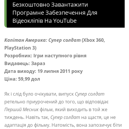
Безкоштовно Завантажити
Програмне Забезпечення Для
Відеокліпів На YouTube
Капітан Америка: Супер солдат
(Xbox 360,
PlayStation 3)
Розробник: Ігри наступного рівня
Видавець: Зараз
Дата виходу: 19 липня 2011 року
Ціна: 59,99 дол
Як і слід було очікувати, випуск
Супер солдат
ретельно приурочений до того, що відповідає
Перший Месник
фільм, який виходить в той же
тиждень. Навіть так,
Супер солдат
на щастя, це не
адаптація до фільму. Натомість, вона запозичує біти