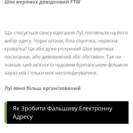
Шон мертвих
довідковий FTW
Що стосується сенсу одягання Луї, погляньте на його
вибір одягу. Чорні штани, біла сорочка, червона
краватка? Це або дуже розумний
Шон мертвих
посилання, або дивовижний збіг обставин. Так чи
інакше, цей зв’язок із чудовим британським фільмом
зараз мій і тільки моє насолоджуватися.
Луї явно більш організований
Як Зробити Фальшиву Електронну
Адресу