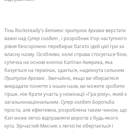
Тінь Rocksteady's
Бетмен: притулок Архама
верстати
важкі над
Супер солдат
, і розробник Ігор наступного
рівня безсоромно перебирає багато ідей цієї гри за
власну назву. Особливо, коли справа стосується бою,
сутичка на основі кнопок Капітан Америка, яка
базується на термінах, здається, надихнута сильним
Притулок Архама
. Звичайно, якщо ви збираєтеся
викрадати поняття з інших назв, ви можете зробити
гірше, ніж брати участь у номінації «Гра року», який є
загальнонаціональним.
Супер солдат
Боротьба
проста, але ефективна, розроблена таким чином, що
Кап може легко відправляти ворогів з будь-якого
кута. Зірчастий Месник з легкістю обертається і