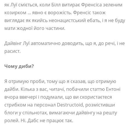
як Луї сміється, коли Білл витирає Френсіса зеленим
козирком ... явно є ворожість. Френсіс також
виглядає як якийсь неонацистський ебать, і я не буду
мати жодної його частини.
Дайвінг Луї автоматично доводить, що я, до речі, і не
расист.
Чому диби?
Я отримую проби, тому що я сказав, що отримую
дайби. Кілька з вас, читачі, побачили статтю Ентоні
вчора ввечері і подумали, що ви скористаєтеся
стрибком на персонал Destructoid, розмістивши
блоги у спільнотах, вимагаючи дайвінгу на решту
ролей. Ні. Дабс не працює так.