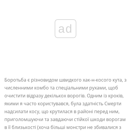
ad
Боротьба є різновидом швидкого хак-н-косого кута, з
численними комбо та спеціальними рухами, щоб
очистити відразу декількох ворогів. Одним із кроків,
якими я часто користувався, була здатність Смерти
надсилати косу, що крутилася в районі перед ним,
приголомшуючи та завдаючи стійкої шкоди ворогам
в її близькості (хоча більші монстри не збивалися з