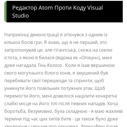
Редактор Atom Проти Коду Visual
Studio
Наприкінці демонстрації я зіткнувся з одним із
кількох босів гри. Я знаю, що я не перший, хто
запропонував це, але гігантська, схожа на скелю
істота, з якою я билася (відома як «Опікун»), мені
дуже нагадала
Тінь Колоса
. Коли я їхав вершиною
свого могутнього білого коня, я змушений був
перебивати свої перешкоди та спринти, щоб
уникнути його повільних потужних атак. Щоб
перемогти його, мені довелося націлити конкретні
слабкі місця на його тілі після певних нападів. Хоча
боротьба, безумовно, була складною - я маю жахливі
терміни під час цих типів битв - це також було дуже
хвилююче і свідчив про різновид,
Дарксидери II
мав.