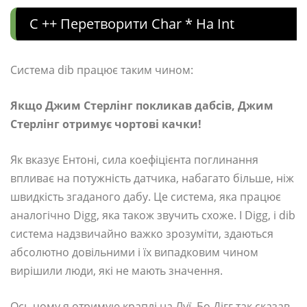
C ++ Перетворити Char * На Int
Система dib працює таким чином:
Якщо Джим Стерлінг покликав дабсів, Джим
Стерлінг отримує чортові качки!
Як вказує Ентоні, сила коефіцієнта поглинання
впливає на потужність датчика, набагато більше, ніж
швидкість згаданого дабу. Це система, яка працює
аналогічно Digg, яка також звучить схоже. І Digg, і dib
система надзвичайно важко зрозуміти, здаються
абсолютно довільними і їх випадковим чином
вирішили люди, які не мають значення.
Ось чому я отримую краплі на Луї. Бо Дігг так сказав.