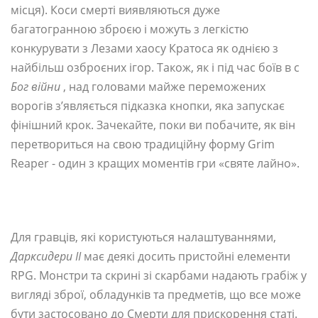
місця). Коси смерті виявляються дуже
багатогранною зброєю і можуть з легкістю
конкурувати з Лезами хаосу Кратоса як однією з
найбільш озброєних ігор. Також, як і під час боїв в с
Бог війни
, над головами майже переможених
ворогів з’являється підказка кнопки, яка запускає
фінішний крок. Зачекайте, поки ви побачите, як він
перетвориться на свою традиційну форму Grim
Reaper - один з кращих моментів гри «святе лайно».
Для гравців, які користуються налаштуваннями,
Дарксидери II
має деякі досить пристойні елементи
RPG. Монстри та скрині зі скарбами надають грабіж у
вигляді зброї, обладунків та предметів, що все може
бути застосовано до Смерти для прискорення статі.