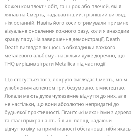
Кожен комплект чобіт, ганчірок або плечей, які я
ляпав на Смерть, надавав інший, грізніший вигляд,
ніж останній. Навіть його коси отримували приємне
візуальне оновлення кожного разу, коли я знаходив
кращу пару. На завершення демонстрації, Death
Death виглядав як щось з обкладинки важкого
металевого альбому - наскільки дуже доречно, що
THQ вирішив зіграти Metallica під час події.
Що стосується того, як круто виглядає Смерть, моїм
улюбленим аспектом гри, безумовно, є мистецтво.
Локали мають дуже чужеземне відчуття до них, але
не настільки, що вони абсолютно непридатні до
будь-якої практичності. Гігантські механізми з дерева
та сталі прикрашають більші площі, надаючи
відчуттю віку та примітивності обстановці, ніби якась