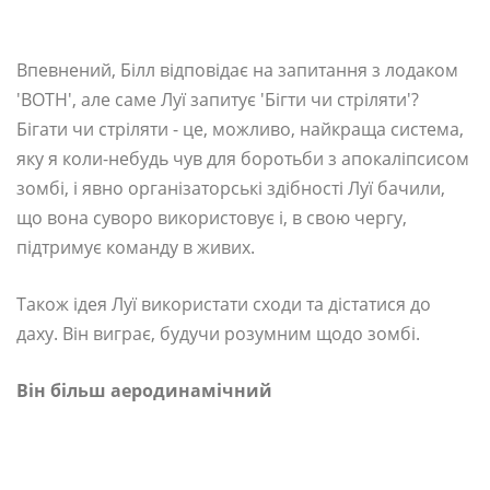
Впевнений, Білл відповідає на запитання з лодаком
'BOTH', але саме Луї запитує 'Бігти чи стріляти'?
Бігати чи стріляти - це, можливо, найкраща система,
яку я коли-небудь чув для боротьби з апокаліпсисом
зомбі, і явно організаторські здібності Луї бачили,
що вона суворо використовує і, в свою чергу,
підтримує команду в живих.
Також ідея Луї використати сходи та дістатися до
даху. Він виграє, будучи розумним щодо зомбі.
Він більш аеродинамічний