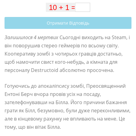
Отримати Відповідь
Залишилося 4 мертвих
Сьогодні виходить на Steam, і
він поворушив стерео геймерів по всьому світу.
Кооперативу зомбі з чотирьох гравців достатньо,
щоб намочити свист кого-небудь, а кімната для
персоналу Destructoid абсолютно просочена.
Готуючись до апокаліпсису зомбі, Преосвященний
Ентоні Берч вчора провів усіх на посаду,
зателефонувавши на Білла. Його причини бажання
грати як Білл, безумовно, були дуже переконливими,
але в кінцевому рахунку не впливають на мене. Це
тому, що він вітає Білла.