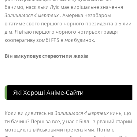
бачимо, наскільки Луїс має вирішальне значення
Залишилося 4 мертвих
. Америка незабаром
вітатиме свого першого чорного президента в Білий
дім. Я вітаю першого чорного чотирьох гравця
кооперативу зомбі FPS в
моє
будинок.
Він викуповує стереотипи жахів
Які Хороші Аніме-Сайти
Коли ви дивитесь на
Залишилося 4 мертвих
кинь, що
ти бачиш? Перш за все, у нас є Білл - зірваний старий
мотоцикл з військовими претензіями. Потім є