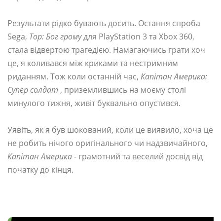
Результати рідко бувають досить. Остання спроба
Sega,
Тор: Бог грому
для PlayStation 3 та Xbox 360,
стала відвертою трагедією. Намагаючись грати хоч
це, я коливався між криками та нестримним
риданням. Тож коли останній час,
Капітан Америка:
Супер солдат
, приземлившись на моєму столі
минулого тижня, живіт буквально опустився.
Уявіть, як я був шокований, коли це виявило, хоча це
не робить нічого оригінального чи надзвичайного,
Капітан Америка
- грамотний та веселий досвід від
початку до кінця.