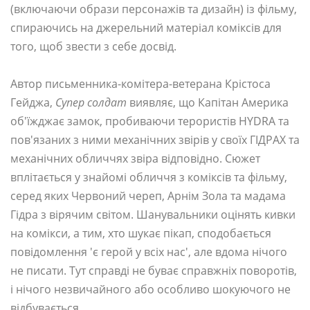
(включаючи образи персонажів та дизайн) із фільму,
спираючись на джерельний матеріал коміксів для
того, щоб звести з себе досвід.
Автор письменника-комітера-ветерана Крістоса
Гейджа,
Супер солдат
виявляє, що Капітан Америка
об'їжджає замок, пробиваючи терористів HYDRA та
пов'язаних з ними механічних звірів у своїх ГІДРАХ та
механічних обличчях звіра відповідно. Сюжет
вплітається у знайомі обличчя з коміксів та фільму,
серед яких Червоний череп, Арнім Зола та мадама
Гідра з вірячим світом. Шанувальники оцінять кивки
на комікси, а тим, хто шукає пікап, сподобається
повідомлення 'є герой у всіх нас', але вдома нічого
не писати. Тут справді не буває справжніх поворотів,
і нічого незвичайного або особливо шокуючого не
відбувається.