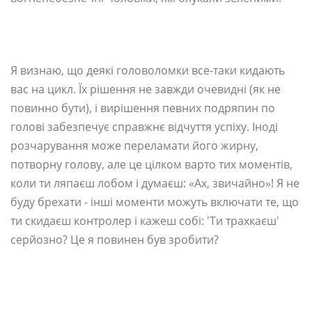
Я визнаю, що деякі головоломки все-таки кидають
вас на цикл. Їх рішення не завжди очевидні (як не
повинно бути), і вирішення певних подряпин по
голові забезпечує справжнє відчуття успіху. Іноді
розчарування може переламати його жирну,
потворну голову, але це цілком варто тих моментів,
коли ти ляпаєш лобом і думаєш: «Ах, звичайно»! Я не
буду брехати - інші моменти можуть включати те, що
ти скидаєш контролер і кажеш собі: 'Ти трахкаєш'
серйозно? Це я повинен був зробити?