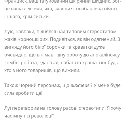
Франциск, ваш татуйований шкіряний шкідник. Зої -
це ваша лексема, яка, здається, позбавлена ​​нічого
іншого, крім сиськи.
Луїс, навпаки, піднявся над типовим стереотипом
жахів чорношкірих. Подивіться, як він одягнений. З
вигляду його білої сорочки та краватки дуже
очевидно, що він мав гідну роботу до апокаліпсису
зомбі - робота, здається, набагато краща, ніж будь-
хто з його товаришів, що вижили.
Також чорний персонаж, що
виживає
? У мене буде
сила зробити це!
Луї перетворив на голову расові стереотипи. Я хочу
частину тієї революції.