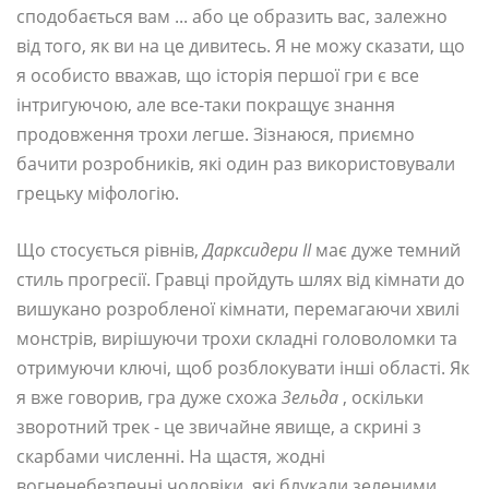
сподобається вам ... або це образить вас, залежно
від того, як ви на це дивитесь. Я не можу сказати, що
я особисто вважав, що історія першої гри є все
інтригуючою, але все-таки покращує знання
продовження трохи легше. Зізнаюся, приємно
бачити розробників, які один раз використовували
грецьку міфологію.
Що стосується рівнів,
Дарксидери II
має дуже темний
стиль прогресії. Гравці пройдуть шлях від кімнати до
вишукано розробленої кімнати, перемагаючи хвилі
монстрів, вирішуючи трохи складні головоломки та
отримуючи ключі, щоб розблокувати інші області. Як
я вже говорив, гра дуже схожа
Зельда
, оскільки
зворотний трек - це звичайне явище, а скрині з
скарбами численні. На щастя, жодні
вогненебезпечні чоловіки, які блукали зеленими.