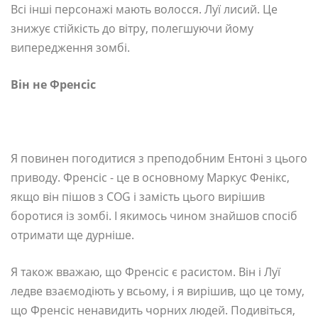
Всі інші персонажі мають волосся. Луї лисий. Це
знижує стійкість до вітру, полегшуючи йому
випередження зомбі.
Він не Френсіс
Я повинен погодитися з преподобним Ентоні з цього
приводу. Френсіс - це в основному Маркус Фенікс,
якщо він пішов з COG і замість цього вирішив
боротися із зомбі. І якимось чином знайшов спосіб
отримати ще дурніше.
Я також вважаю, що Френсіс є расистом. Він і Луї
ледве взаємодіють у всьому, і я вирішив, що це тому,
що Френсіс ненавидить чорних людей. Подивіться,