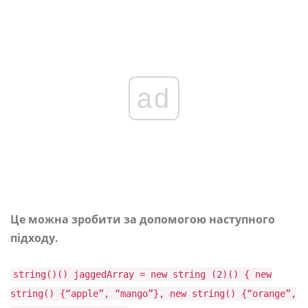
ad
Це можна зробити за допомогою наступного
підходу.
string()() jaggedArray = new string (2)() { new
string() {“apple”, “mango”}, new string() {“orange”,