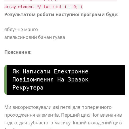
array element */ for (int i = 0; i
Результатом роботи наступної програми буде:
яблучне манго
апельсиновий банан гуава
Пояснення:
Як Написати Електронне
Повідомлення На Зразок
Рекрутера
Ми використовували дві петлі для поперечного
проходження елементів. Перший цикл for визначив
індекс для зубчастого масиву. Інший вкладений цикл