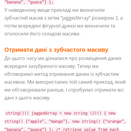
“banana”, “guava”} };
У наведеному вище прикладі ми визначили
зубчастий масив з ім’ям “jaggedArray” розміром 2, а
потім всередині фігурної дужки ми визначили та
оголосили його складові масиви.
Отримати дані з зубчастого масиву
До цього часу ми дізналися про розміщення даних
всередині зазубреного масиву. Тепер ми
обговоримо метод отримання даних із зубчастим
масивом. Ми використаємо той самий приклад, який
ми обговорювали раніше, і спробуємо отримати всі
дані з цього масиву.
string()() jaggedArray = new string (2)() { new
string() {“apple”, “mango”}, new string() {“orange”,
“banana”, “guava”} }; /* retrieve value from each