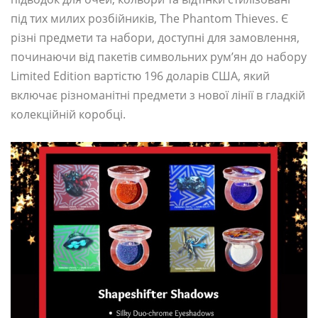
під тих милих розбійників, The Phantom Thieves. Є
різні предмети та набори, доступні для замовлення,
починаючи від пакетів символьних рум’ян до набору
Limited Edition вартістю 196 доларів США, який
включає різноманітні предмети з нової лінії в гладкій
колекційній коробці.