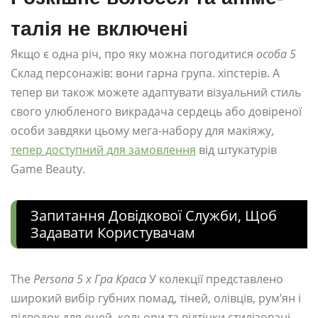
талія не включені
Якщо є одна річ, про яку можна погодитися
особа 5
Склад персонажів: вони гарна група. хіпстерів. А
тепер ви також можете адаптувати візуальний стиль
свого улюбленого викрадача сердець або довіреної
особи завдяки цьому мега-набору для макіяжу,
тепер доступний для замовлення
від штукатурів
Game Beauty.
Запитання Довідкової Служби, Щоб
Задавати Користувачам
The
Persona 5 x Гра Краса
У колекції представлено
широкий вибір губних помад, тіней, олівців, рум’ян і
підводок для очей, кольори та відтінки стилізовані