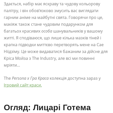
Здається, набір має яскраву та чудову кольорову
палітру, і він обов’язково змусить вас виглядати
гарним аніме на майбутні свята. Говорячи про це,
макіяж також стане чудовим подарунком для
багатьох красивих
особа
шанувальників у вашому
житті. Я сподіваюся, що лише кілька мазків тіней і
крапка підводки миттєво перетворять мене на Сае
Ніідзіму. Це може видаватися бажаним за дійсне для
Кріса Мойза з The Industry, але всі ми повинні
мріяти…
The
Persona x Гра Краса
колекція доступна зараз у
Ігровий сайт краси.
Огляд: Лицарі Готема