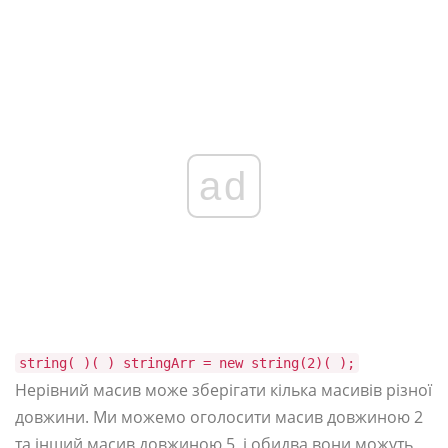
ad
string( )( ) stringArr = new string(2)( );
Нерівний масив може зберігати кілька масивів різної
довжини. Ми можемо оголосити масив довжиною 2
та інший масив довжиною 5, і обидва вони можуть