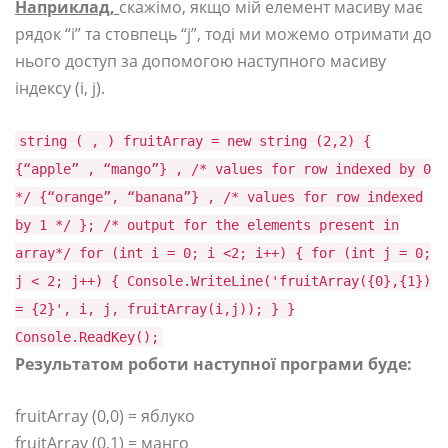
Наприклад,
скажімо, якщо мій елемент масиву має
рядок “i” та стовпець “j”, тоді ми можемо отримати до
нього доступ за допомогою наступного масиву
індексу (i, j).
string ( , ) fruitArray = new string (2,2) {
{“apple” , “mango”} , /* values for row indexed by 0
*/ {“orange”, “banana”} , /* values for row indexed
by 1 */ }; /* output for the elements present in
array*/ for (int i = 0; i <2; i++) { for (int j = 0;
j < 2; j++) { Console.WriteLine('fruitArray({0},{1})
= {2}', i, j, fruitArray(i,j)); } }
Console.ReadKey();
Результатом роботи наступної програми буде:
fruitArray (0,0) = яблуко
fruitArray (0,1) = манго