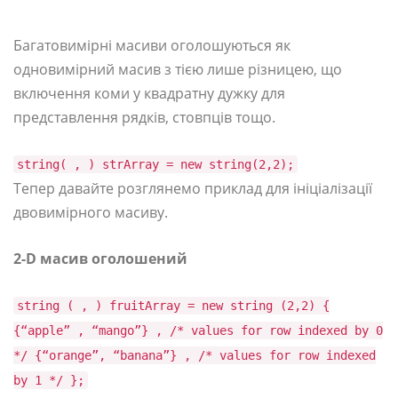
Багатовимірні масиви оголошуються як
одновимірний масив з тією лише різницею, що
включення коми у квадратну дужку для
представлення рядків, стовпців тощо.
string( , ) strArray = new string(2,2);
Тепер давайте розглянемо приклад для ініціалізації
двовимірного масиву.
2-D масив оголошений
string ( , ) fruitArray = new string (2,2) {
{“apple” , “mango”} , /* values for row indexed by 0
*/ {“orange”, “banana”} , /* values for row indexed
by 1 */ };