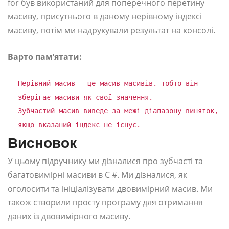
for був використаний для поперечного перетину
масиву, присутнього в даному нерівному індексі
масиву, потім ми надрукували результат на консолі.
Варто пам’ятати:
Нерівний масив - це масив масивів. тобто він
зберігає масиви як свої значення.
Зубчастий масив виведе за межі діапазону виняток,
якщо вказаний індекс не існує.
Висновок
У цьому підручнику ми дізналися про зубчасті та
багатовимірні масиви в C #. Ми дізналися, як
оголосити та ініціалізувати двовимірний масив. Ми
також створили просту програму для отримання
даних із двовимірного масиву.