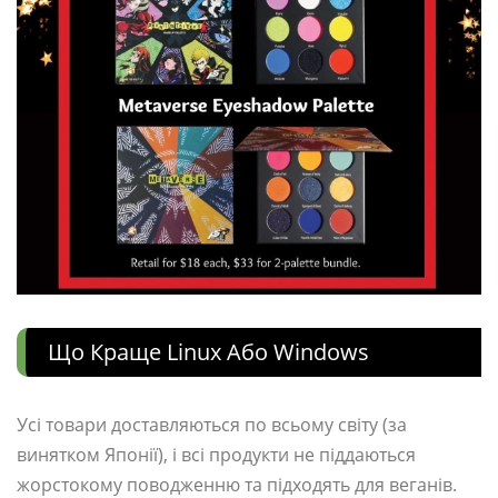
Що Краще Linux Або Windows
Усі товари доставляються по всьому світу (за
винятком Японії), і всі продукти не піддаються
жорстокому поводженню та підходять для веганів.