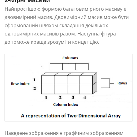
2-мірні масиви
Найпростішою формою багатовимірного масиву є
двовимірний масив. Двовимірний масив може бути
сформований шляхом складання декількох
одновимірних масивів разом. Наступна фігура
допоможе краще зрозуміти концепцію.
Наведене зображення є графічним зображенням