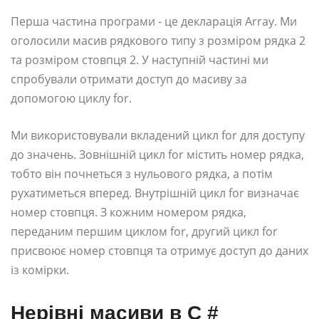
Перша частина програми - це декларація Array. Ми
оголосили масив рядкового типу з розміром рядка 2
та розміром стовпця 2. У наступній частині ми
спробували отримати доступ до масиву за
допомогою циклу for.
Ми використовували вкладений цикл for для доступу
до значень. Зовнішній цикл for містить номер рядка,
тобто він почнеться з нульового рядка, а потім
рухатиметься вперед. Внутрішній цикл for визначає
номер стовпця. З кожним номером рядка,
переданим першим циклом for, другий цикл for
присвоює номер стовпця та отримує доступ до даних
із комірки.
Нерівні масиви в C #