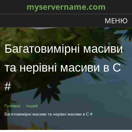
myservername.com
МЕНЮ
Багатовимірні масиви
та нерівні масиви в C
#
Головна
Інший
Багатовимірні масиви та нерівні масиви в C #