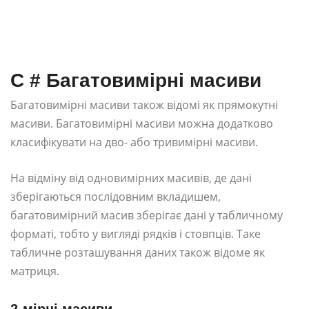
C # Багатовимірні масиви
Багатовимірні масиви також відомі як прямокутні
масиви. Багатовимірні масиви можна додатково
класифікувати на дво- або тривимірні масиви.
На відміну від одновимірних масивів, де дані
зберігаються послідовним вкладишем,
багатовимірний масив зберігає дані у табличному
форматі, тобто у вигляді рядків і стовпців. Таке
табличне розташування даних також відоме як
матриця.