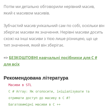
Потім ми детально обговорили нерівний масив,
який є масивом масивів.
Зубчастий масив унікальний сам по собі, оскільки він
зберігає масиви як значення. Нерівні масиви досить
схожі на інші масиви з тією лише різницею, що це
тип значення, який він зберігає.
=>
БЕЗКОШТОВНІ навчальні посібники для C #
для всіх
Рекомендована література
Масиви в STL
C # Array: Як оголосити, ініціалізувати та
отримати доступ до масиву в C #?
Багатовимірні масиви в C ++