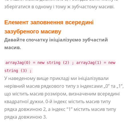
зберігатися в одному і тому ж зубчастому масиві.
Елемент заповнення всередині
зазубреного масиву
Давайте спочатку ініціалізуємо зубчастий
масив.
arrayJag(0) = new string (2) ; arrayJag(1) = new
string (3) ;
У наведеному вище прикладі ми ініціалізували
нерівний масив рядкового типу з індексами „0” та „1”,
що містить масив розміром, визначеним всередині
квадратної дужки. 0-й індекс містить масив типу
рядка довжиною 2, а індекс “1” містить масив типу
рядка довжиною 3.