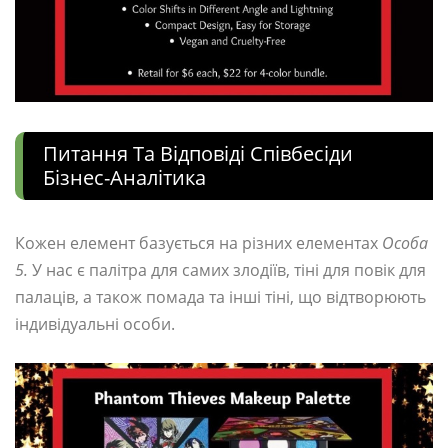
Питання Та Відповіді Співбесіди
Бізнес-Аналітика
Кожен елемент базується на різних елементах
Особа
5.
У нас є палітра для самих злодіїв, тіні для повік для
палаців, а також помада та інші тіні, що відтворюють
індивідуальні особи.