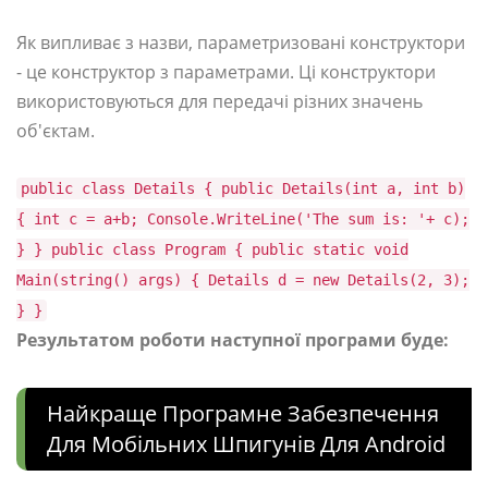
Як випливає з назви, параметризовані конструктори
- це конструктор з параметрами. Ці конструктори
використовуються для передачі різних значень
об'єктам.
public class Details { public Details(int a, int b)
{ int c = a+b; Console.WriteLine('The sum is: '+ c);
} } public class Program { public static void
Main(string() args) { Details d = new Details(2, 3);
} }
Результатом роботи наступної програми буде:
Найкраще Програмне Забезпечення
Для Мобільних Шпигунів Для Android