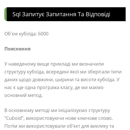
Sql Запитує Запитання Та Відповіді
Об'єм кубоїда: 6000
Пояснення
У наведеному вище прикладі ми визначили
структуру кубоїда, всередині якої ми зберігали типи
даних щодо довжини, ширини та висоти кубоїда. У
нас є ще одна програма класу, де ми маємо
основний метод.
В основному методі ми ініціалізуємо структуру
“Cuboid”, використовуючи нове ключове слово.
Потім ми використовували об’єкт для виклику та