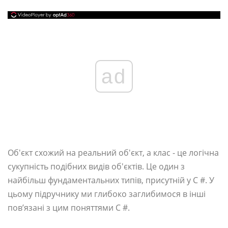
ad
Об'єкт схожий на реальний об'єкт, а клас - це логічна
сукупність подібних видів об'єктів. Це один з
найбільш фундаментальних типів, присутній у C #. У
цьому підручнику ми глибоко заглибимося в інші
пов’язані з цим поняттями C #.