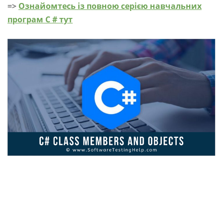
=>
Ознайомтесь із повною серією навчальних
програм C # тут