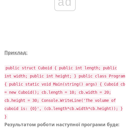
ad
Приклад:
public struct Cuboid { public int length; public
int width; public int height; } public class Program
{ public static void Main(string() args) { Cuboid cb
= new Cuboid(); cb.length = 10; cb.width = 20;
cb.height = 30; Console.WriteLine('The volume of
cuboid is: {0}', (cb.length*cb.width*cb.height)); }
}
Результатом роботи наступної програми буде: