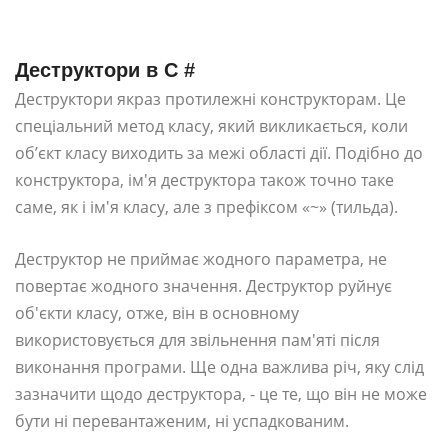
Деструктори в C #
Деструктори якраз протилежні конструкторам. Це
спеціальний метод класу, який викликається, коли
об’єкт класу виходить за межі області дії. Подібно до
конструктора, ім'я деструктора також точно таке
саме, як і ім'я класу, але з префіксом «~» (тильда).
Деструктор не приймає жодного параметра, не
повертає жодного значення. Деструктор руйнує
об'єкти класу, отже, він в основному
використовується для звільнення пам'яті після
виконання програми. Ще одна важлива річ, яку слід
зазначити щодо деструктора, - це те, що він не може
бути ні перевантаженим, ні успадкованим.