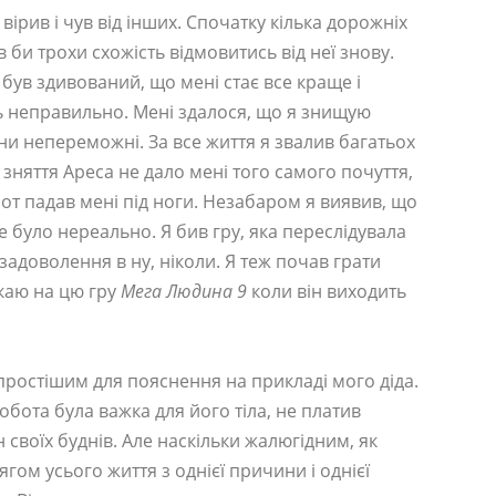
вірив і чув від інших. Спочатку кілька дорожніх
в би трохи схожість відмовитись від неї знову.
 був здивований, що мені стає все краще і
ь неправильно. Мені здалося, що я знищую
они непереможні. За все життя я звалив багатьох
зняття Ареса не дало мені того самого почуття,
т падав мені під ноги. Незабаром я виявив, що
це було нереально. Я бив гру, яка переслідувала
 задоволення в ну, ніколи. Я теж почав грати
екаю на цю гру
Мега Людина 9
коли він виходить
йпростішим для пояснення на прикладі мого діда.
бота була важка для його тіла, не платив
своїх буднів. Але наскільки жалюгідним, як
гом усього життя з однієї причини і однієї