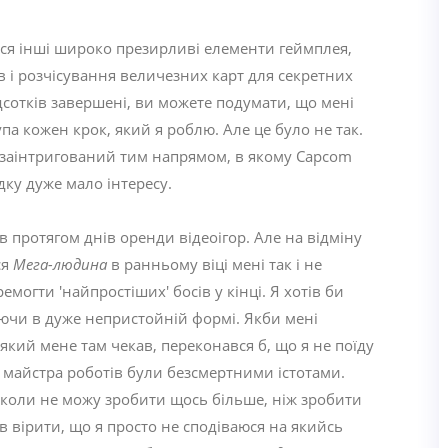
ся інші широко презирливі елементи геймплея,
в і розчісування величезних карт для секретних
дсотків завершені, ви можете подумати, що мені
упа кожен крок, який я роблю. Але це було не так.
 заінтригований тим напрямом, в якому Capcom
дку дуже мало інтересу.
в протягом днів оренди відеоігор. Але на відміну
ся
Мега-людина
в ранньому віці мені так і не
емогти 'найпростіших' босів у кінці. Я хотів би
ляючи в дуже непристойній формі. Якби мені
який мене там чекав, переконався б, що я не поїду
о майстра роботів були безсмертними істотами.
 ніколи не можу зробити щось більше, ніж зробити
ав вірити, що я просто не сподіваюся на якийсь