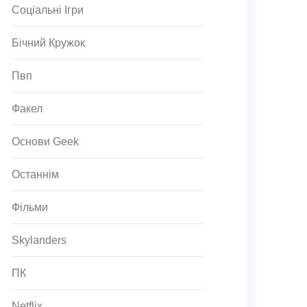
Соціальні Ігри
Бічний Кружок
Пвп
Факел
Основи Geek
Останнім
Фільми
Skylanders
ПК
Netflix