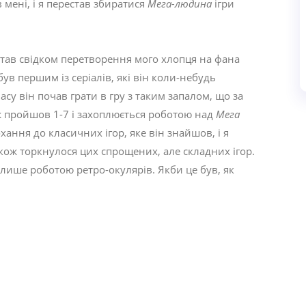
в мені, і я перестав збиратися
Мега-людина
ігри
 став свідком перетворення мого хлопця на фана
був першим із серіалів, які він коли-небудь
асу він почав грати в гру з таким запалом, що за
ож пройшов 1-7 і захоплюється роботою над
Мега
ання до класичних ігор, яке він знайшов, і я
акож торкнулося цих спрощених, але складних ігор.
ише роботою ретро-окулярів. Якби це був, як