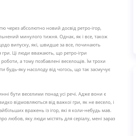
тю через абсолютно новий досвід ретро-ігор,
льнений минулого тижня. Однак, як і все, також
щодо випуску, які, швидше за все, починають
я гри. Ці люди вважають, що ретро-ігри
 роботи, а тому позбавлені веселощів. Їм трохи
ти будь-яку насолоду від чогось, що так засмучує
нні бути веселими понад усі речі. Адже вони є
идко відмовляються від важкої гри, як не весело, і
айбільших вражень із ігор, які я коли-небудь мав.
про любов, яку люди містять для серіалу, мені зараз