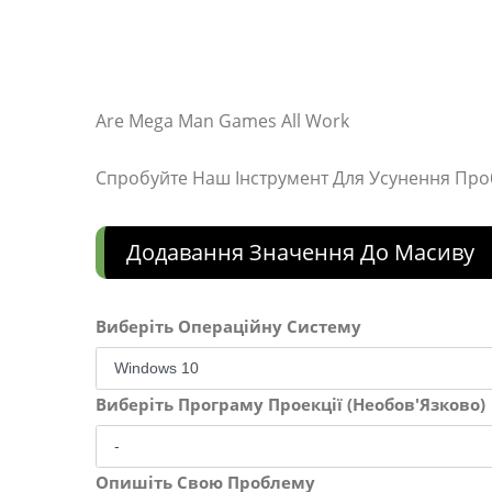
Are Mega Man Games All Work
Спробуйте Наш Інструмент Для Усунення Пр
Додавання Значення До Масиву
Виберіть Операційну Систему
Виберіть Програму Проекції (Необов'Язково)
Опишіть Свою Проблему