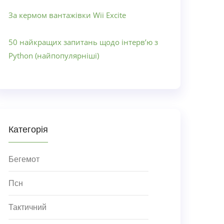
За кермом вантажівки Wii Excite
50 найкращих запитань щодо інтерв’ю з
Python (найпопулярніші)
Категорія
Бегемот
Псн
Тактичний