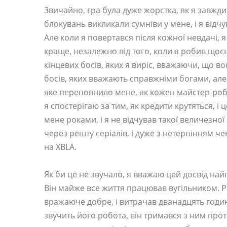
Звичайно, гра була дуже жорстка, як я завжди 
блокувань викликали сумніви у мене, і я відчу
Але коли я повертався після кожної невдачі, я
краще, незалежно від того, коли я робив щос
кінцевих босів, яких я виріс, вважаючи, що в
босів, яких вважають справжніми богами, але 
яке переповнило мене, як кожен майстер-робо
я спостерігаю за тим, як кредити крутяться, і 
мене роками, і я не відчував такої величезної
через решту серіалів, і дуже з нетерпінням ч
на XBLA.
Як би це не звучало, я вважаю цей досвід на
Він майже все життя працював вугільником. Ро
вражаюче добре, і витрачав дванадцять годин 
звучить його робота, він тримався з ним протя