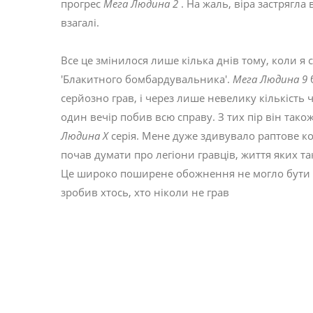
прогрес
Мега Людина 2
. На жаль, віра застрягла 
взагалі.
Все це змінилося лише кілька днів тому, коли я
'Блакитного бомбардувальника'.
Мега Людина 9
серйозно грав, і через лише невелику кількість ч
один вечір побив всю справу. З тих пір він так
Людина X
серія. Мене дуже здивувало раптове кох
почав думати про легіони гравців, життя яких т
Це широко поширене обожнення не могло бути л
зробив хтось, хто ніколи не грав