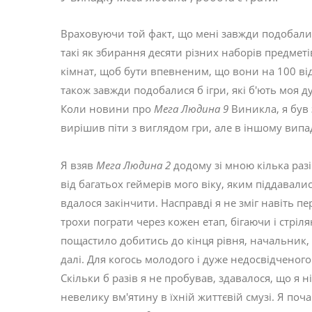
Враховуючи той факт, що мені завжди подобали
такі як збирання десяти різних наборів предметі
кімнат, щоб бути впевненим, що вони на 100 ві
також завжди подобалися б ігри, які б'ють моя д
Коли новини про
Мега Людина 9
Виникла, я був
вирішив піти з виглядом гри, але в іншому випа
Я взяв
Мега Людина 2
додому зі мною кілька разі
від багатьох геймерів мого віку, яким піддавали
вдалося закінчити. Насправді я не зміг навіть пер
трохи пограти через кожен етап, бігаючи і стрі
пощастило добитись до кінця рівня, начальник, 
далі. Для когось молодого і дуже недосвідченог
Скільки б разів я не пробував, здавалося, що я
невелику вм'ятину в їхній життєвій смузі. Я поч