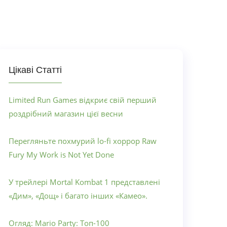
Цікаві Статті
Limited Run Games відкриє свій перший
роздрібний магазин цієї весни
Перегляньте похмурий lo-fi хоррор Raw
Fury My Work is Not Yet Done
У трейлері Mortal Kombat 1 представлені
«Дим», «Дощ» і багато інших «Камео».
Огляд: Mario Party: Топ-100