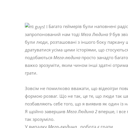
Багато геймерів були наповнені радіс
запропонований нам тоді
Мега Людина 9
був зві
були люди, розташовані з іншого боку паркану 
дратуватися усіма цими історіями, що стосуютьс
подобаються
Мега-людина
просто занадто багато
важко зрозуміти, яким чином інші здатні отрима
грати.
Зовсім не помилково вважати, що відеоігри пови
формою розваг. Що не так, це те, що люди так шв
позбавляють себе того, що я виявив як один із н
Я щойно завершив
Мега Людина 2
вперше, і все 
так зрозуміло.
У випадку
Мега-людина
, робота
є
грати.