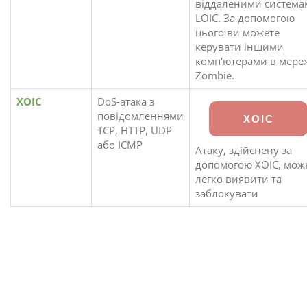
віддаленими система
LOIC. За допомогою
цього ви можете
керувати іншими
комп'ютерами в мере
Zombie.
XOIC
DoS-атака з
повідомленнями
XOIC
TCP, HTTP, UDP
або ICMP
Атаку, здійснену за
допомогою XOIC, мож
легко виявити та
заблокувати