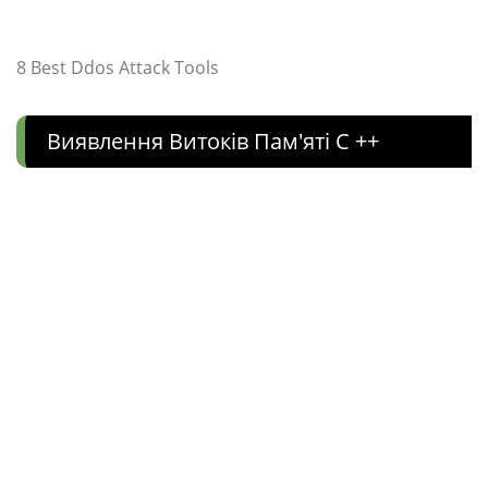
8 Best Ddos Attack Tools
Виявлення Витоків Пам'яті C ++