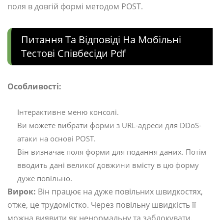
поля в довгій формі методом POST.
Питання Та Відповіді На Мобільні
Тестові Співбесіди Pdf
Особливості:
Інтерактивне меню консолі.
Ви можете вибрати форми з URL-адреси для DDoS-
атаки на основі POST.
Він визначає поля форми для подання даних. Потім
вводить дані великої довжини вмісту в цю форму
дуже повільно.
Вирок:
Він працює на дуже повільних швидкостях,
отже, це трудомістко. Через повільну швидкість її
можна виявити як ненормальну та заблокувати.