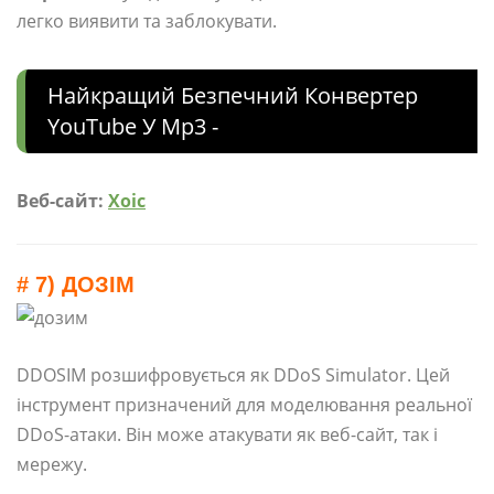
легко виявити та заблокувати.
Найкращий Безпечний Конвертер
YouTube У Mp3 -
Веб-сайт:
Xoic
# 7) ДОЗІМ
DDOSIM розшифровується як DDoS Simulator. Цей
інструмент призначений для моделювання реальної
DDoS-атаки. Він може атакувати як веб-сайт, так і
мережу.