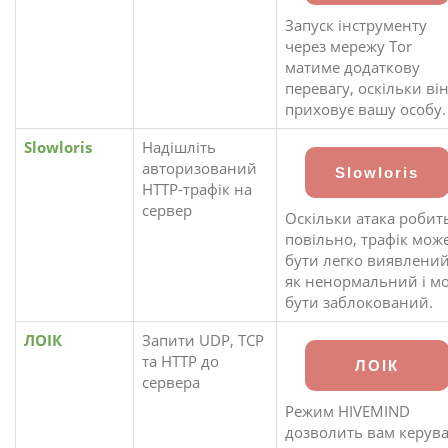
Запуск інструменту
через мережу Tor
матиме додаткову
перевагу, оскільки ві
приховує вашу особу.
Slowloris
Надішліть
авторизований
Slowloris
HTTP-трафік на
сервер
Оскільки атака робит
повільно, трафік мож
бути легко виявлени
як ненормальний і м
бути заблокований.
ЛОІК
Запити UDP, TCP
та HTTP до
ЛОІК
сервера
Режим HIVEMIND
дозволить вам керув