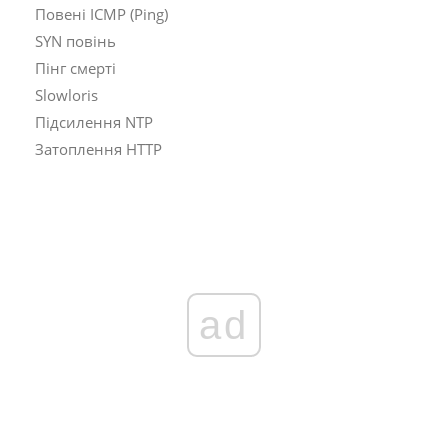
Повені ICMP (Ping)
SYN повінь
Пінг смерті
Slowloris
Підсилення NTP
Затоплення HTTP
ad