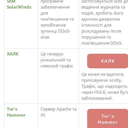
SEM
програмне
застосовується SEM д
SolarWinds
забезпечення
ведення журналів та
для
подій, зробить його
пом’якшення та
єдиним джерелом
запобігання
істинності для
зупинці DDoS-
розслідувань після
атак.
порушення та
пом'якшення DDoS.
ХАЛК
Це генерує
унікальний та
ХАЛК
неясний трафік
Це може не вдатися,
приховуючи особу.
Трафік, що надходить
через HULK, може бут
заблокований.
Tor's
Сервер Apache та
Hammer
IIS
Tor's
Hammer