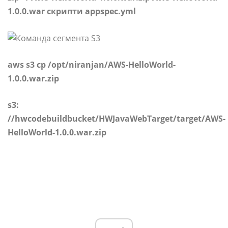
1.0.0.war скрипти appspec.yml
aws s3 cp /opt/niranjan/AWS-HelloWorld-
1.0.0.war.zip
s3:
//hwcodebuildbucket/HWJavaWebTarget/target/AWS-
HelloWorld-1.0.0.war.zip