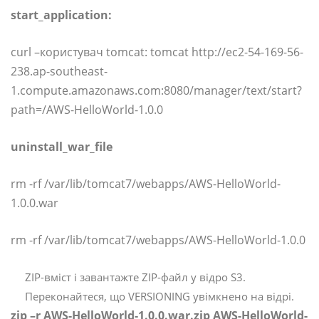
start_application:
curl –користувач tomcat: tomcat http://ec2-54-169-56-
238.ap-southeast-
1.compute.amazonaws.com:8080/manager/text/start?
path=/AWS-HelloWorld-1.0.0
uninstall_war_file
rm -rf /var/lib/tomcat7/webapps/AWS-HelloWorld-
1.0.0.war
rm -rf /var/lib/tomcat7/webapps/AWS-HelloWorld-1.0.0
ZIP-вміст і завантажте ZIP-файл у відро S3.
Переконайтеся, що VERSIONING увімкнено на відрі.
zip –r AWS-HelloWorld-1.0.0.war.zip AWS-HelloWorld-