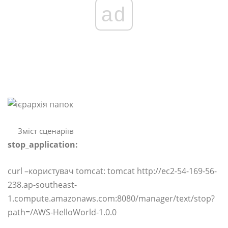
ad
Зміст сценаріїв
stop_application:
curl –користувач tomcat: tomcat http://ec2-54-169-56-
238.ap-southeast-
1.compute.amazonaws.com:8080/manager/text/stop?
path=/AWS-HelloWorld-1.0.0