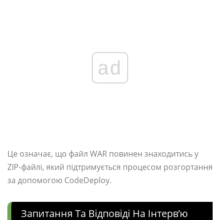
ad
Це означає, що файл WAR повинен знаходитись у
ZIP-файлі, який підтримується процесом розгортання
за допомогою CodeDeploy.
Запитання Та Відповіді На Інтерв’ю