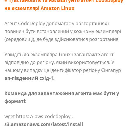
# 1) Встановіть та налаштуйте агент CodeDeploy
на екземплярі Amazon Linux
Агент CodeDeploy допомагає у розгортаннях і
повинен бути встановлений у кожному екземплярі
(середовищі), де буде здійснюватися розгортання.
Увійдіть до екземпляра Linux і завантажте агент
відповідно до регіону, який використовується. У
нашому випадку це ідентифікатор регіону Сінгапур
ап-південний схід-1.
Команда для завантаження агента має бути у
форматі:
wget https: // aws-codedeploy-.
s3.amazonaws.com/latest/install