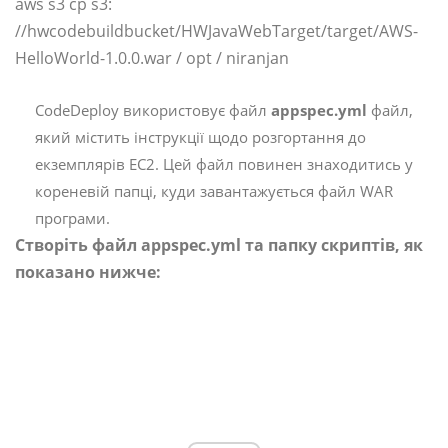
aws s3 cp s3:
//hwcodebuildbucket/HWJavaWebTarget/target/AWS-
HelloWorld-1.0.0.war / opt / niranjan
CodeDeploy використовує файл
appspec.yml
файл,
який містить інструкції щодо розгортання до
екземплярів EC2. Цей файл повинен знаходитись у
кореневій папці, куди завантажується файл WAR
програми.
Створіть файл appspec.yml та папку скриптів, як
показано нижче: