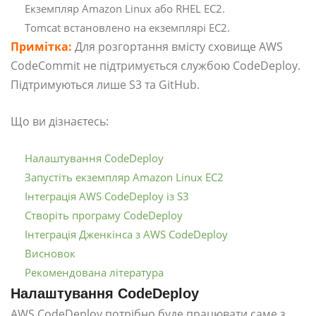
Екземпляр Amazon Linux або RHEL EC2.
Tomcat встановлено на екземплярі EC2.
Примітка:
Для розгортання вмісту сховище AWS
CodeCommit не підтримується службою CodeDeploy.
Підтримуються лише S3 та GitHub.
Що ви дізнаєтесь:
Налаштування CodeDeploy
Запустіть екземпляр Amazon Linux EC2
Інтеграція AWS CodeDeploy із S3
Створіть програму CodeDeploy
Інтеграція Дженкінса з AWS CodeDeploy
Висновок
Рекомендована література
Налаштування CodeDeploy
AWS CodeDeploy потрібно буде працювати саме з