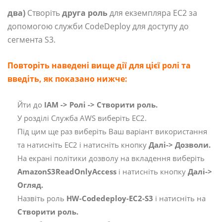
два)
Створіть
друга роль
для екземпляра EC2 за
допомогою служби CodeDeploy для доступу до
сегмента S3.
Повторіть наведені вище дії для цієї ролі та
введіть, як показано нижче:
Йти до
IAM -> Ролі -> Створити роль.
У розділі Служба AWS виберіть EC2.
Під цим ще раз виберіть Ваш варіант використання
та натисніть EC2 і натисніть кнопку
Далі-> Дозволи.
На екрані політики дозволу на вкладення виберіть
AmazonS3ReadOnlyAccess
і натисніть кнопку
Далі->
Огляд.
Назвіть роль
HW-Codedeploy-EC2-S3
і натисніть на
Створити роль.