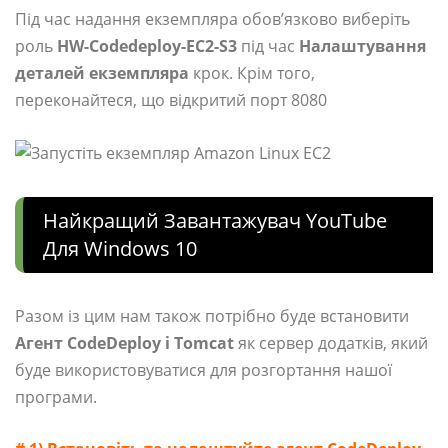
Під час надання екземпляра обов’язково виберіть
роль
HW-Codedeploy-EC2-S3
під час
Налаштування
деталей екземпляра
крок. Крім того,
переконайтеся, що відкритий порт 8080
Найкращий Завантажувач YouTube
Для Windows 10
Разом із цим нам також потрібно буде встановити
Агент CodeDeploy і Tomcat
як сервер додатків, який
буде використовуватися для розгортання нашої
програми.