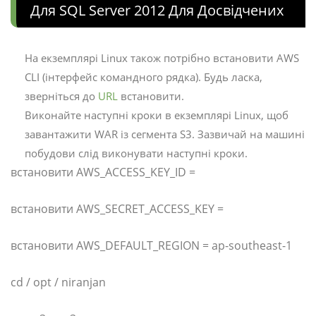
Для SQL Server 2012 Для Досвідчених
На екземплярі Linux також потрібно встановити AWS
CLI (інтерфейс командного рядка). Будь ласка,
зверніться до
URL
встановити.
Виконайте наступні кроки в екземплярі Linux, щоб
завантажити WAR із сегмента S3. Зазвичай на машині
побудови слід виконувати наступні кроки.
встановити AWS_ACCESS_KEY_ID =
встановити AWS_SECRET_ACCESS_KEY =
встановити AWS_DEFAULT_REGION = ap-southeast-1
cd / opt / niranjan