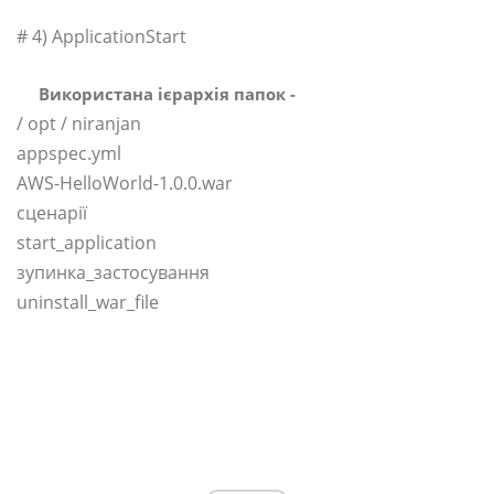
# 4) ApplicationStart
Використана ієрархія папок -
/ opt / niranjan
appspec.yml
AWS-HelloWorld-1.0.0.war
сценарії
start_application
зупинка_застосування
uninstall_war_file