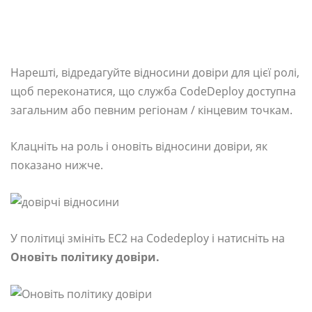
Нарешті, відредагуйте відносини довіри для цієї ролі,
щоб переконатися, що служба CodeDeploy доступна
загальним або певним регіонам / кінцевим точкам.
Клацніть на роль і оновіть відносини довіри, як
показано нижче.
У політиці змініть EC2 на Codedeploy і натисніть на
Оновіть політику довіри.