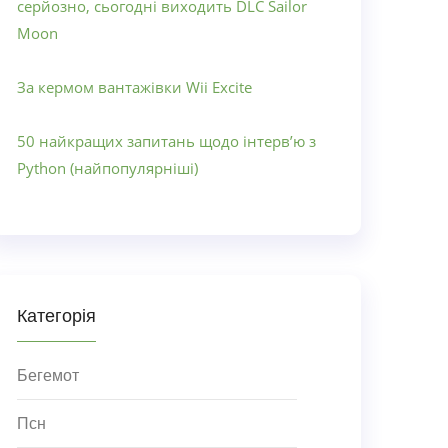
серйозно, сьогодні виходить DLC Sailor
Moon
За кермом вантажівки Wii Excite
50 найкращих запитань щодо інтерв’ю з
Python (найпопулярніші)
Категорія
Бегемот
Псн