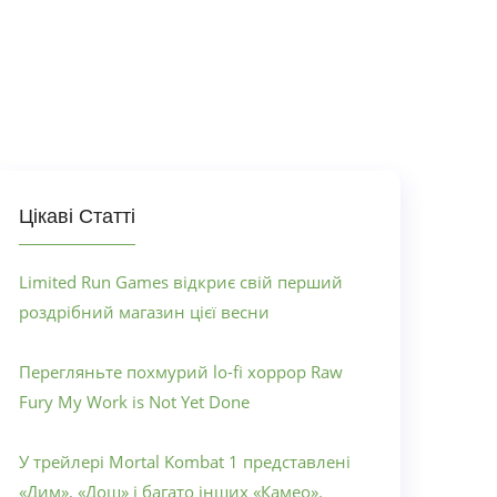
Цікаві Статті
Limited Run Games відкриє свій перший
роздрібний магазин цієї весни
Перегляньте похмурий lo-fi хоррор Raw
Fury My Work is Not Yet Done
У трейлері Mortal Kombat 1 представлені
«Дим», «Дощ» і багато інших «Камео».