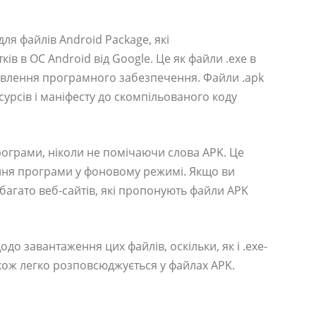
ля файлів Android Package, які
в в ОС Android від Google. Це як файли .exe в
овлення програмного забезпечення. Файли .apk
есурсів і маніфесту до скомпільованого коду
рограми, ніколи не помічаючи слова APK. Це
ння програми у фоновому режимі. Якщо ви
 багато веб-сайтів, які пропонують файли APK
о завантаження цих файлів, оскільки, як і .exe-
ож легко розповсюджується у файлах APK.