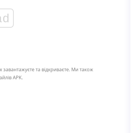
ad
їх завантажуєте та відкриваєте. Ми також
айлів APK.