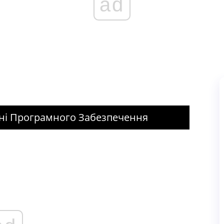
ad
нні Програмного Забезпечення