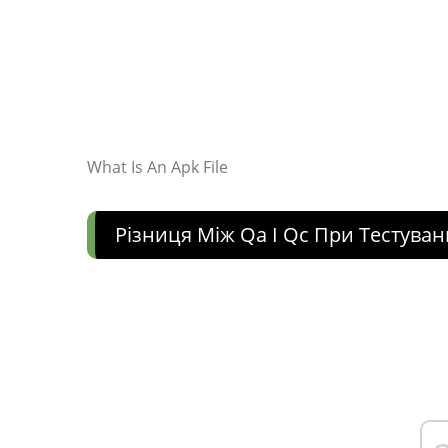
What Is An Apk File
Різниця Між Qa І Qc При Тестува