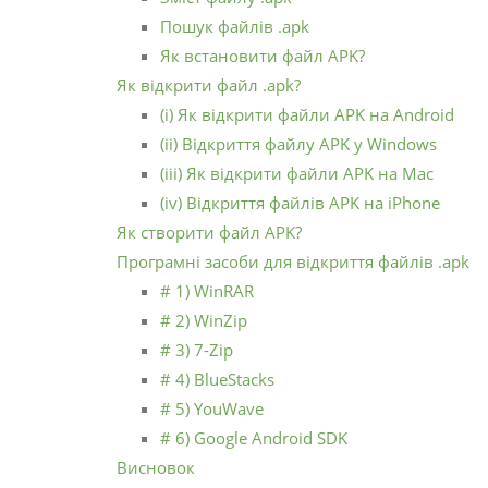
Пошук файлів .apk
Як встановити файл APK?
Як відкрити файл .apk?
(i) Як відкрити файли APK на Android
(ii) Відкриття файлу APK у Windows
(iii) Як відкрити файли APK на Mac
(iv) Відкриття файлів APK на iPhone
Як створити файл APK?
Програмні засоби для відкриття файлів .apk
# 1) WinRAR
# 2) WinZip
# 3) 7-Zip
# 4) BlueStacks
# 5) YouWave
# 6) Google Android SDK
Висновок