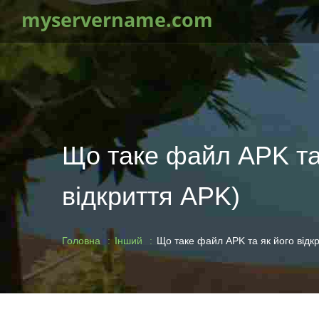
myservername.com
Що таке файл APK та 
відкриття APK)
Головна
Інший
Що таке файл APK та як його відк