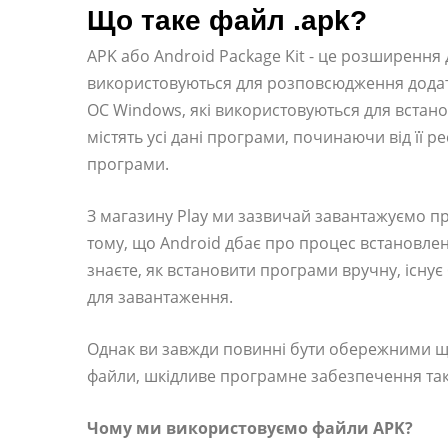
Що таке файл .apk?
APK або Android Package Kit - це розширення д
використовуються для розповсюдження додаткі
ОС Windows, які використовуються для встан
містять усі дані програми, починаючи від її р
програми.
З магазину Play ми зазвичай завантажуємо п
тому, що Android дбає про процес встановле
знаєте, як встановити програми вручну, існує
для завантаження.
Однак ви завжди повинні бути обережними щод
файли, шкідливе програмне забезпечення так
Чому ми використовуємо файли APK?