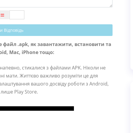
и Відповідь
ке файл .apk, як завантажити, встановити та
id, Mac, iPhone тощо:
 напевно, стикалися з файлами APK. Ніколи не
ні мати. Життєво важливо розуміти це для
алаштування вашого досвіду роботи з Android,
лише Play Store.