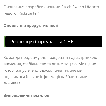
Оновлення розробки - новини Patch Switch і багато
іншого (Kickstarter)
Оновлення продуктивності
Реалізація Сортування C ++
Команди продовжують працювати над затримкою
введення, стабільністю та оптимізацією. Ми ще не
готові випустити ці вдосконалення, але ми
поділимося більше інформації найближчими
тижнями.
Виправлення помилок