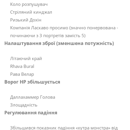
Коло розпушувач
Стріляний кинджал
Ризький Дохін
Компанія Ласкаво просимо (значно понервована -
починаючи з 3 портретів замість 5)
Налаштування зброї (зменшена потужність)
Літаючий край
Rhava Bural
Рава Велар
Ворог HP збільшується
Даллахаммер Голова
Злощадність
Регулювання падіння
Збільшився показник падіння «хутра монстра» від