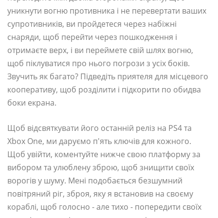
уникнути вогню противника і не перевертати ваших
супротивників, ви пройдетеся через набіжні
снаряди, щоб перейти через пошкодження і
отримаєте верх, і ви переймете свій шлях вогню,
щоб піклуватися про нього погрози з усіх боків.
Звучить як багато? Підведіть приятеля для місцевого
кооперативу, щоб розділити і підкорити по обидва
боки екрана.
Щоб відсвяткувати його останній реліз на PS4 та
Xbox One, ми даруємо п'ять ключів для кожного.
Щоб увійти, коментуйте нижче свою платформу за
вибором та улюблену зброю, щоб знищити своїх
ворогів у шуму. Мені подобається безшумний
повітряний ріг, зброя, яку я встановив на своєму
кораблі, щоб голосно - але тихо - попередити своїх