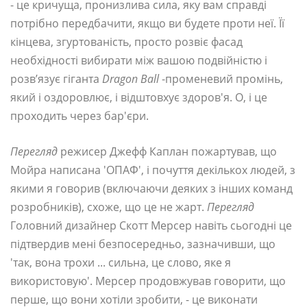
- це кричуща, пронизлива сила, яку вам справді
потрібно передбачити, якщо ви будете проти неї. Її
кінцева, згуртованість, просто розвіє фасад
необхідності вибирати між вашою подвійністю і
розв’язує гіганта
Dragon Ball
-променевий промінь,
який і оздоровлює, і відштовхує здоров'я. О, і це
проходить через бар'єри.
Перегляд
режисер Джефф Каплан пожартував, що
Мойра написана 'ОПАФ', і почуття декількох людей, з
якими я говорив (включаючи деяких з інших команд
розробників), схоже, що це не жарт.
Перегляд
Головний дизайнер Скотт Мерсер навіть сьогодні це
підтвердив мені безпосередньо, зазначивши, що
'так, вона трохи ... сильна, це слово, яке я
використовую'. Мерсер продовжував говорити, що
перше, що вони хотіли зробити, - це виконати