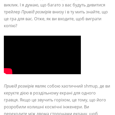
виклик. І я думаю, що багато з вас будуть дивитися
трейлер
Привід розмірів
внизу і в ту мить знайте, що
це гра для вас. Отже, як ви входите, щоб виграти
копію?
Привід розмірів
являє собою хаотичний shmup, де ви
керуєте дією в роздільному екрані для одного
гравця. Якщо це звучить горіхом, це тому, що його
розробили колишні космічні інженери. Ви
переходите між двома сторонами екрану, щоб