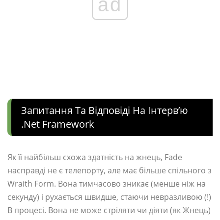
ad
Запитання Та Відповіді На Інтерв’ю
.net Framework
Як її найбільш схожа здатність на жнець, Fade
насправді не є телепорту, але має більше спільного з
Wraith Form. Вона тимчасово зникає (менше ніж на
секунду) і рухається швидше, стаючи невразливою (!)
В процесі. Вона не може стріляти чи діяти (як Жнець)