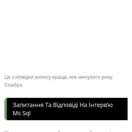
Це з нізвідки анонсу краще, ніж минулого року
Сомбра
Запитання Та Відповіді На Інтерв’ю
Ms Sql