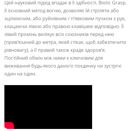
Цей науковий підхід впадає в її здібності. Biotic Grasp,
її основний метод вогню, дозволяє їй стріляти або
зцілюючим, або руйнівним / п’явковим пучком з рук,
клацаючи лівою або правою клавішею відповідно. Її
лівий промінь вилікує всіх союзників перед нею
(прив’язаний до метра, який стікає, щоб забезпечити
рівновагу), а її правий також краде здоров’я.
Постійний обмін між ними є ключовим для
виживання будь-якого даного поєдинку чи зустрічі
один на один.