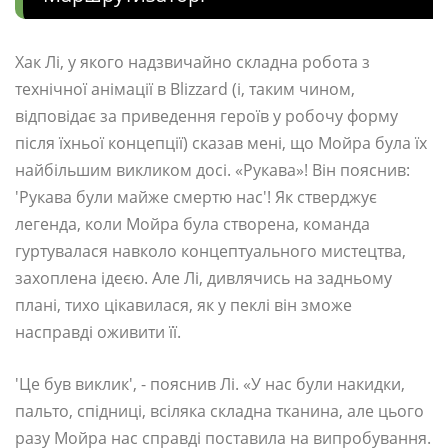
Хак Лі, у якого надзвичайно складна робота з
технічної анімації в Blizzard (і, таким чином,
відповідає за приведення героїв у робочу форму
після їхньої концепції) сказав мені, що Мойра була їх
найбільшим викликом досі. «Рукава»! Він пояснив:
'Рукава були майже смертю нас'! Як стверджує
легенда, коли Мойра була створена, команда
гуртувалася навколо концептуального мистецтва,
захоплена ідеєю. Але Лі, дивлячись на задньому
плані, тихо цікавилася, як у пеклі він зможе
насправді оживити її.
'Це був виклик', - пояснив Лі. «У нас були накидки,
пальто, спідниці, всіляка складна тканина, але цього
разу Мойра нас справді поставила на випробування.