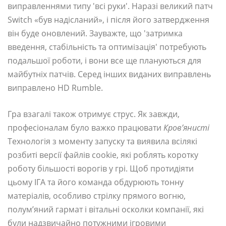
виправленнями типу 'всі руки'. Наразі великий патч
Switch «був надісланий», і після його затвердження
він буде оновлений. Зауважте, що 'затримка
введення, стабільність та оптимізація' потребують
подальшої роботи, і вони все ще плануються для
майбутніх патчів. Серед інших виданих виправлень
виправлено HD Rumble.
Гра взагалі також отримує струс. Як завжди,
професіоналам було важко працювати
Кров’янисті
Технологія з моменту запуску та виявила всілякі
розбиті версії файлів cookie, які роблять коротку
роботу більшості ворогів у грі. Щоб протидіяти
цьому ІГА та його команда обдурюють тонну
матеріалів, особливо стрілку прямого вогню,
полум’яний гармат і вітальні осколки компанії, які
були надзвичайно потужними ігровими