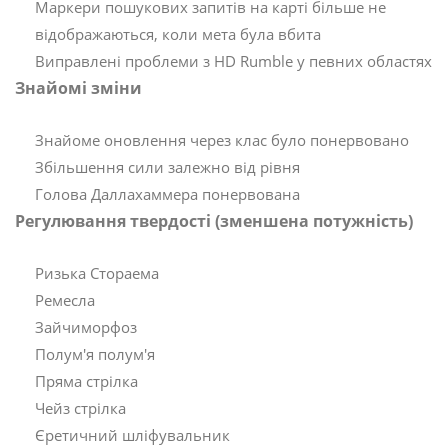
Маркери пошукових запитів на карті більше не
відображаються, коли мета була вбита
Виправлені проблеми з HD Rumble у певних областях
Знайомі зміни
Знайоме оновлення через клас було понервовано
Збільшення сили залежно від рівня
Голова Даллахаммера понервована
Регулювання твердості (зменшена потужність)
Ризька Стораема
Ремесла
Зайчиморфоз
Полум'я полум'я
Пряма стрілка
Чейз стрілка
Єретичний шліфувальник