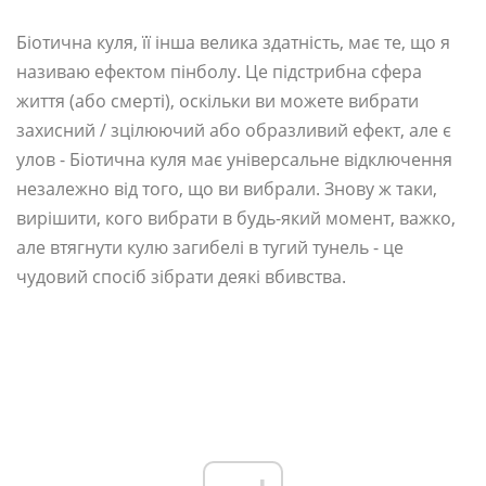
Біотична куля, її інша велика здатність, має те, що я
називаю ефектом пінболу. Це підстрибна сфера
життя (або смерті), оскільки ви можете вибрати
захисний / зцілюючий або образливий ефект, але є
улов - Біотична куля має універсальне відключення
незалежно від того, що ви вибрали. Знову ж таки,
вирішити, кого вибрати в будь-який момент, важко,
але втягнути кулю загибелі в тугий тунель - це
чудовий спосіб зібрати деякі вбивства.