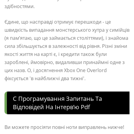
здібностями.
Єдине, що насправді отримує перешкоди - це
швидкість випадання монстерського хутра у симійців
(я пам’ятаю, що це займається століттями), і знайома
сила збільшується в залежності від рівня. Різні зміни
якості життя на карті є, і кредити також були
зароблені, ймовірно, видаливши принаймні одне з
цих назв. О, і досягнення Xbox One Overlord
фіксується 'в найближчі два тижні'.
C Програмування Запитань Та
Відповідей На Інтерв’ю Pdf
Ви можете просіяти повні ноти виправлень нижче!