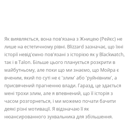
Як виявляється, вона пов'язана з Жницею (Рейєс) не
лише на естетичному рівні. Blizzard зазначає, що їхні
історії невід'ємно пов'язані з історією як у Blackwatch,
так і в Talon. Більше цього планується розкрити в
майбутньому, але поки що ми знаємо, що Мойра є
вченим, який по суті не є 'злим' або 'руйнівним', а
присвячений прагненню влади. Гаразд, це здається
мені трохи злим, але я впевнений, що її історія з
часом розгорнеться, і ми можемо почати бачити
деякі різні мотивації. Я відзначаю її як
нюансированного зухвальника для збільшення.