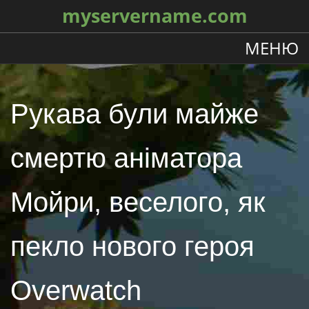
myservername.com
МЕНЮ
Рукава були майже
смертю аніматора
Мойри, веселого, як
пекло нового героя
Overwatch