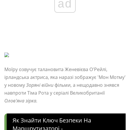
ad
Моїру озвучує талановита Женевієва О'Рейлі,
ірландська актриса, яка наразі зображує 'Мон Мотму'
у новому
Зоряні війни
фільми, а нещодавно знявся
навпроти Тіма Рота у серіалі Великобританії
Олов'яна зірка.
Як Знайти Ключ Безпеки На
Маршрутизаторі -