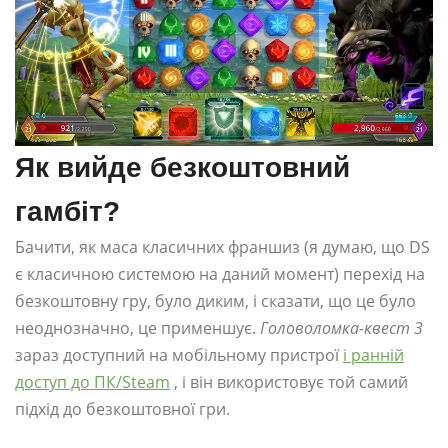
Як вийде безкоштовний
гамбіт?
Бачити, як маса класичних франшиз (я думаю, що DS
є класичною системою на даний момент) перехід на
безкоштовну гру, було диким, і сказати, що це було
неоднозначно, це применшує.
Головоломка-квест 3
зараз доступний на мобільному пристрої
і ранній
доступ до ПК/Steam
, і він використовує той самий
підхід до безкоштовної гри.