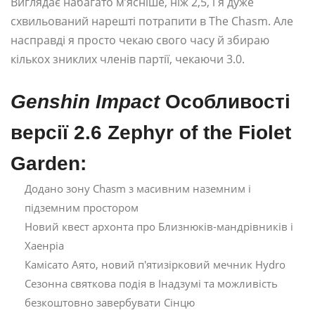
Виглядає набагато м’ясніше, ніж 2,5, і я дуже
схвильований нарешті потрапити в The Chasm. Але
насправді я просто чекаю свого часу й збираю
кількох зниклих членів партії, чекаючи 3.0.
Genshin Impact
Особливості
версії 2.6 Zephyr of the Fiolet
Garden:
Додано зону Chasm з масивним наземним і
підземним простором
Новий квест архонта про Близнюків-мандрівників і
Хаенріа
Камісато Аято, новий п'ятизірковий мечник Hydro
Сезонна святкова подія в Інадзумі та можливість
безкоштовно завербувати Сінцю