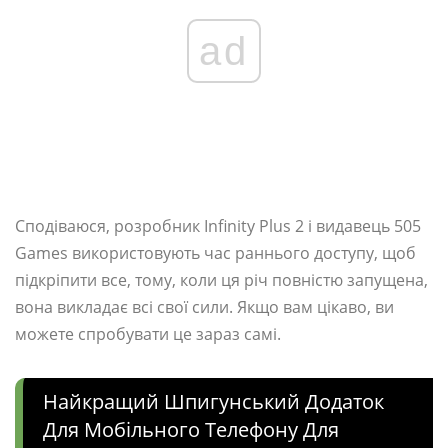
ad
Сподіваюся, розробник Infinity Plus 2 і видавець 505
Games використовують час раннього доступу, щоб
підкріпити все, тому, коли ця річ повністю запущена,
вона викладає всі свої сили. Якщо вам цікаво, ви
можете спробувати це зараз самі.
Найкращий Шпигунський Додаток
Для Мобільного Телефону Для