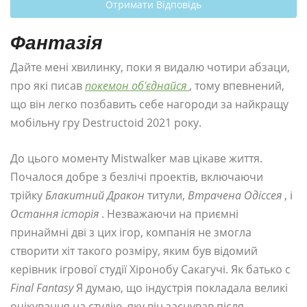
Отримати Відповідь
Фантазія
Дайте мені хвилинку, поки я видалю чотири абзаци,
про які писав
покемон об'єднайся
, тому впевнений,
що він легко позбавить себе нагороди за найкращу
мобільну гру Destructoid 2021 року.
До цього моменту Mistwalker мав цікаве життя.
Почалося добре з безлічі проектів, включаючи
трійку
Блакитний Дракон
титули,
Втрачена Одіссея
, і
Остання історія
. Незважаючи на приємні
принаймні дві з цих ігор, компанія не змогла
створити хіт такого розміру, яким був відомий
керівник ігрової студії Хіронобу Сакагучі. Як батько с
Final Fantasy
Я думаю, що індустрія покладала великі
очікування на студію, яку він заснував після