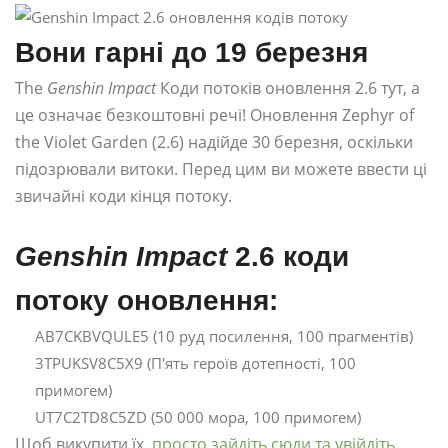
Вони гарні до 19 березня
The
Genshin Impact
Коди потоків оновлення 2.6 тут, а
це означає безкоштовні речі! Оновлення Zephyr of
the Violet Garden (2.6) надійде 30 березня, оскільки
підозрювали витоки. Перед цим ви можете ввести ці
звичайні коди кінця потоку.
Genshin Impact
2.6 коди
потоку оновлення:
AB7CKBVQULE5 (10 руд посилення, 100 прагментів)
3TPUKSV8C5X9 (П'ять героїв дотепності, 100
примогем)
UT7C2TD8C5ZD (50 000 мора, 100 примогем)
Щоб викупити їх,
просто зайдіть сюди та увійдіть
,