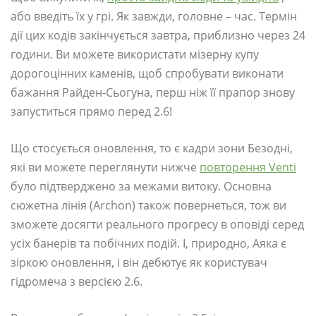
або введіть їх у грі. Як завжди, головне – час. Термін
дії цих кодів закінчується завтра, приблизно через 24
години. Ви можете використати мізерну купу
дорогоцінних каменів, щоб спробувати виконати
бажання Райден-Сьогуна, перш ніж її прапор знову
запуститься прямо перед 2.6!
Що стосується оновлення, то є кадри зони Безодні,
які ви можете переглянути нижче
повторення Venti
було підтверджено за межами витоку. Основна
сюжетна лінія (Archon) також повернеться, тож ви
зможете досягти реального прогресу в оповіді серед
усіх банерів та побічних подій. І, природно, Аяка є
зіркою оновлення, і він дебютує як користувач
гідромеча з версією 2.6.