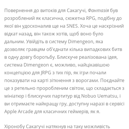
Повернення до витоків для Сакагучі,
Фантазія
був
розроблений як класична, сюжетна RPG, подібну до
якої він удосконалив ще на SNES. Хоча це наскрізний
відкат назад, він також хотів, щоб воно було
дальним. Увійдіть в систему Dimengeon, яка
дозволяє гравцям об’єднати кілька випадкових битв
в одну довгу боротьбу. Блискуче реалізована ідея,
система Dimengeon є, можливо, найцікавішою
концепцією для JRPG з тих пір, як ігри почали
показувати на карті зіткнення з ворогами. Поєднайте
це з ретельно проробленим світом, що складається з
мініатюр і блискучих партитур від Nobuo Uematsu, і
ви отримаєте найкращу гру, доступну наразі в сервісі
Apple Arcade для класичних геймерів, як я.
Хіронобу Сакагучі натякнув на таку можливість