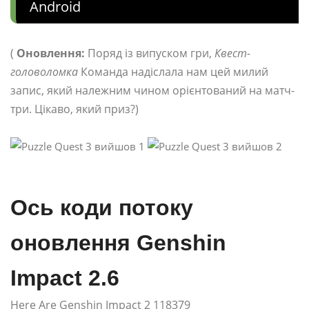
Android
(
Оновлення:
Поряд із випуском гри,
Квест-
головоломка
Команда надіслала нам цей милий
запис, який належним чином орієнтований на матч-
три. Цікаво, який приз?)
Ось коди потоку
оновлення Genshin
Impact 2.6
Here Are Genshin Impact 2 118379