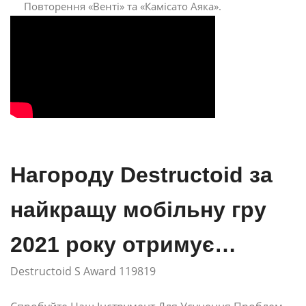
Повторення «Венті» та «Камісато Аяка».
Нагороду Destructoid за
найкращу мобільну гру
2021 року отримує…
Destructoid S Award 119819