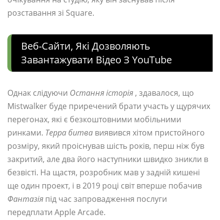
розставання зі Square.
Веб-Сайти, Які Дозволяють
Завантажувати Відео З YouTube
Однак слідуючи
Остання історія
, здавалося, що
Mistwalker буде приречений брати участь у щурячих
перегонах, які є безкоштовними мобільними
ринками.
Терра битва
виявився хітом пристойного
розміру, який проіснував шість років, перш ніж був
закритий, але два його наступники швидко зникли в
безвісті. На щастя, розробник мав у задній кишені
ще один проект, і в 2019 році світ вперше побачив
Фантазія
під час запровадження послуги
передплати Apple Arcade.