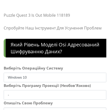
Puzzle Quest 3 Is Out Mobile 118189
Спробуйте Наш Інструмент Для Усунення Проблем
Який Рівень Моделі Osi Адресований
Шифруванню Даних?
Виберіть Операційну Систему
Виберіть Програму Проекції (Необов'Язково)
Опишіть Свою Проблему