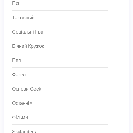
Псн
Тактичний
Соціальні Ігри
Бічний Кружок
Пвп
Факел
Основи Geek
Останнім
Фільми
Skylanders