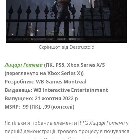
Скріншот від Destructoid
Лицарі Готема
(ПК, PS5, Xbox Series X/S
(переглянуто на Xbox Series X))
Розробник: WB Games Montreal
Видавець: WB Interactive Entertainment
Випущено: 21 жовтня 2022 р
MSRP: ,99 (ПК), ,99 (консолі)
Як тільки я побачив елементи RPG
Лицарі Готема
у
першій демонстрації ігрового процесу я почувався