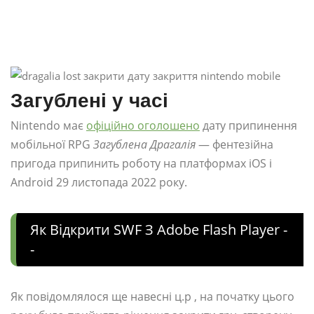
Загублені у часі
Nintendo має
офіційно оголошено
дату припинення
мобільної RPG
Загублена Драгалія
— фентезійна
пригода припинить роботу на платформах iOS і
Android 29 листопада 2022 року.
Як Відкрити SWF З Adobe Flash Player -
-
Як повідомлялося ще навесні ц.р , на початку цього