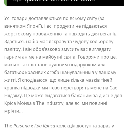
Усі товари доставляються по всьому світу (за
винятком Японії), і всі продукти не піддаються
жорстокому поводженню та підходять для веганів.
Здається, набір має яскраву та чудову кольорову
палітру, і він обов’язково змусить вас виглядати
гарним аніме на майбутні свята. Говорячи про це,
макіяж також стане чудовим подарунком для
багатьох красивих
особа
шанувальників у вашому
житті. Я сподіваюся, що лише кілька мазків тіней і
крапка підводки миттєво перетворять мене на Сае
Ніідзіму. Це може видаватися бажаним за дійсне для
Кріса Мойза з The Industry, але всі ми повинні
мріяти…
The
Persona x Гра Краса
колекція доступна зараз у