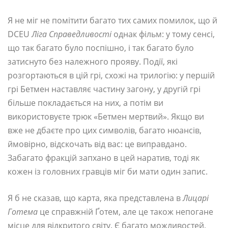
Я не міг не помітити багато тих самих помилок, що й
DCEU
Ліга Справедливості
однак фільм: у тому сенсі,
що так багато було поспішно, і так багато було
затиснуто без належного прояву. Події, які
розгортаються в цій грі, схожі на трилогію: у першій
грі Бетмен наставляє частину загону, у другій грі
більше покладається на них, а потім ви
використовуєте трюк «Бетмен мертвий». Якщо ви
вже не дбаєте про цих символів, багато нюансів,
ймовірно, відскочать від вас: це виправдано.
Забагато фракцій запхано в цей наратив, тоді як
кожен із головних гравців міг би мати один запис.
Я б не сказав, що карта, яка представлена ​​в
Лицарі
Готема
це справжній Ґотем, але це також непогане
місце для відкритого світу. Є багато можливостей,