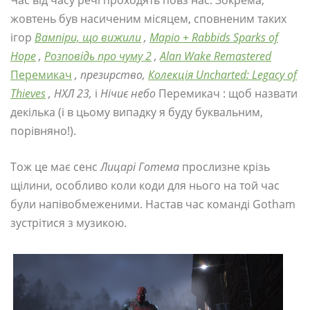
жовтень був насиченим місяцем, сповненим таких
ігор
Вампіри, що вижили
,
Маріо + Rabbids Sparks of
Hope
,
Розповідь про чуму 2
,
Alan Wake Remastered
Перемикач
, презирство,
Колекція Uncharted: Legacy of
Thieves
, НХЛ 23,
і
Нічиє небо
Перемикач : щоб назвати
декілька (і в цьому випадку я буду буквальним,
порівняно!).
Тож це має сенс
Лицарі Готема
прослизне крізь
щілини, особливо коли коди для нього на той час
були напівобмеженими. Настав час команді Gotham
зустрітися з музикою.