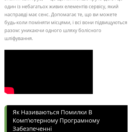
один із небагатьох живих елементів сервісу, який
насправді має сенс. Допомагає те, що ви можете
будь-коли поміняти місцями, і всі вони підвищуються
разом: уникаючи одного шляху болісного
шліфування.
Як Називаються Помилки В
Комп'ютерному Програмному
Забезпеченні