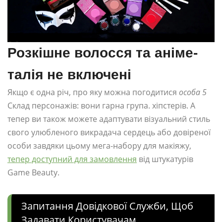
Розкішне волосся та аніме-
талія не включені
Якщо є одна річ, про яку можна погодитися
особа 5
Склад персонажів: вони гарна група. хіпстерів. А
тепер ви також можете адаптувати візуальний стиль
свого улюбленого викрадача сердець або довіреної
особи завдяки цьому мега-набору для макіяжу,
тепер доступний для замовлення
від штукатурів
Game Beauty.
Запитання Довідкової Служби, Щоб
Задавати Користувачам