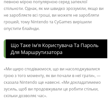
певною мірою популярною серед запеклої
спільноти. Однак, як ми швидко зрозуміли, якщо ви
не заробляєте всі гроші, ви можете не заробляти
грошей, тому Nintendo та CyGames вирішили
опустити блайнди.
Що Таке Ім'я Користувача Та Пароль
Для Маршрутизатора
«Ми щиро сподіваємося, що ви насолоджувалися
грою з того моменту, як ви почали в неї грати», —
сказала Nintendo ще навесні. «Ми докладатимемо
зусиль, щоб ви продовжували це робити стільки,
скільки дозволяє час».