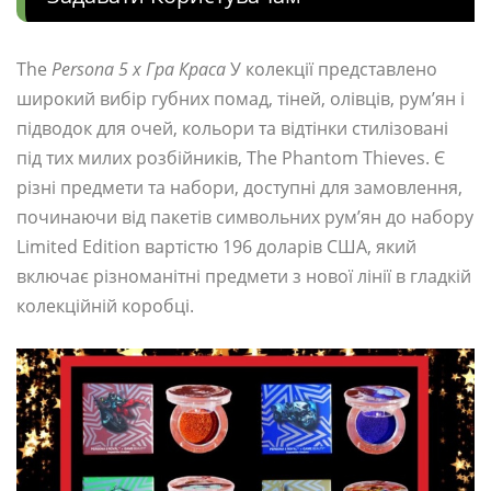
The
Persona 5 x Гра Краса
У колекції представлено
широкий вибір губних помад, тіней, олівців, рум’ян і
підводок для очей, кольори та відтінки стилізовані
під тих милих розбійників, The Phantom Thieves. Є
різні предмети та набори, доступні для замовлення,
починаючи від пакетів символьних рум’ян до набору
Limited Edition вартістю 196 доларів США, який
включає різноманітні предмети з нової лінії в гладкій
колекційній коробці.