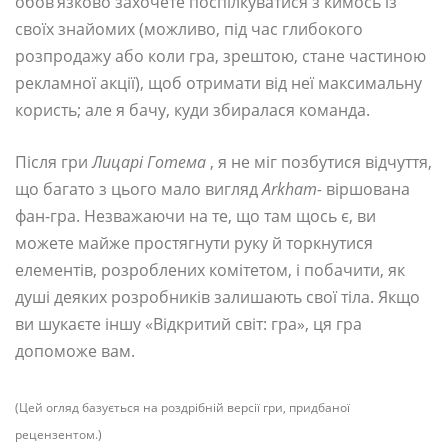
обов’язково захочете поспілкуватися з кимось із
своїх знайомих (можливо, під час глибокого
розпродажу або коли гра, зрештою, стане частиною
рекламної акції), щоб отримати від неї максимальну
користь; але я бачу, куди збиралася команда.
Після гри
Лицарі Готема
, я не міг позбутися відчуття,
що багато з цього мало вигляд
Arkham-
віршована
фан-гра. Незважаючи на те, що там щось є, ви
можете майже простягнути руку й торкнутися
елементів, розроблених комітетом, і побачити, як
душі деяких розробників залишають свої тіла. Якщо
ви шукаєте іншу «Відкритий світ: гра», ця гра
допоможе вам.
(Цей огляд базується на роздрібній версії гри, придбаної
рецензентом.)