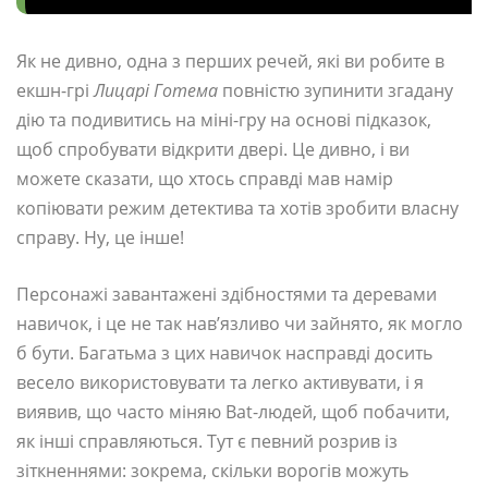
Як не дивно, одна з перших речей, які ви робите в
екшн-грі
Лицарі Готема
повністю зупинити згадану
дію та подивитись на міні-гру на основі підказок,
щоб спробувати відкрити двері. Це дивно, і ви
можете сказати, що хтось справді мав намір
копіювати режим детектива та хотів зробити власну
справу. Ну, це інше!
Персонажі завантажені здібностями та деревами
навичок, і це не так нав’язливо чи зайнято, як могло
б бути. Багатьма з цих навичок насправді досить
весело використовувати та легко активувати, і я
виявив, що часто міняю Bat-людей, щоб побачити,
як інші справляються. Тут є певний розрив із
зіткненнями: зокрема, скільки ворогів можуть