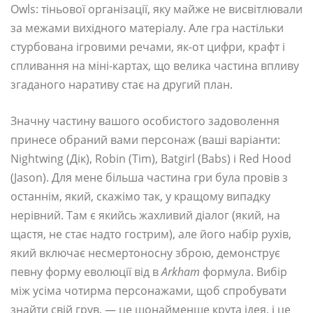
Owls: тіньової організації, яку майже не висвітлювали
за межами вихідного матеріалу. Але гра настільки
стурбована ігровими речами, як-от цифри, крафт і
спливання на міні-картах, що велика частина впливу
згаданого наративу стає на другий план.
Значну частину вашого особистого задоволення
принесе обраний вами персонаж (ваші варіанти:
Nightwing (Дік), Robin (Tim), Batgirl (Babs) і Red Hood
(Jason). Для мене більша частина гри була провів з
останнім, який, скажімо так, у кращому випадку
нерівний. Там є якийсь жахливий діалог (який, на
щастя, не стає надто гострим), але його набір рухів,
який включає несмертоносну зброю, демонструє
певну форму еволюції від в
Arkham
формула. Вибір
між усіма чотирма персонажами, щоб спробувати
знайти свій грув, — це щонайменше крута ідея, і це