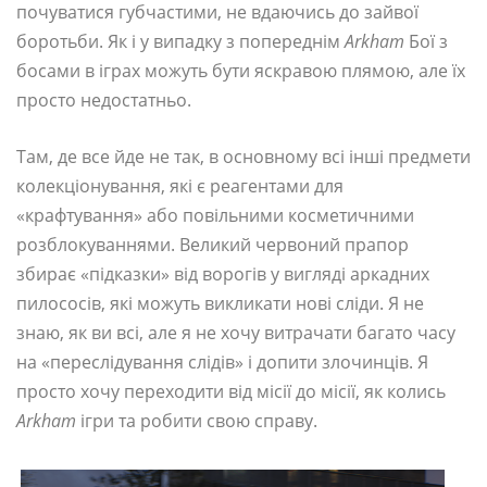
почуватися губчастими, не вдаючись до зайвої
боротьби. Як і у випадку з попереднім
Arkham
Бої з
босами в іграх можуть бути яскравою плямою, але їх
просто недостатньо.
Там, де все йде не так, в основному всі інші предмети
колекціонування, які є реагентами для
«крафтування» або повільними косметичними
розблокуваннями. Великий червоний прапор
збирає «підказки» від ворогів у вигляді аркадних
пилососів, які можуть викликати нові сліди. Я не
знаю, як ви всі, але я не хочу витрачати багато часу
на «переслідування слідів» і допити злочинців. Я
просто хочу переходити від місії до місії, як колись
Arkham
ігри та робити свою справу.