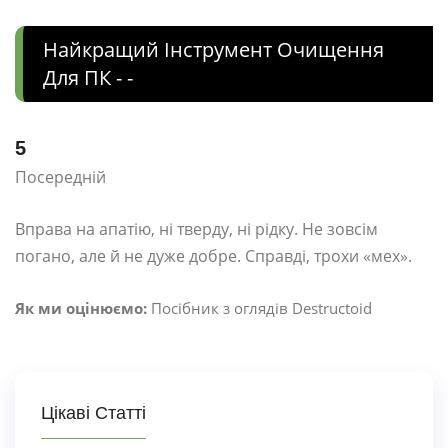
Найкращий Інструмент Очищення
Для ПК - -
5
Посередній
Вправа на апатію, ні тверду, ні рідку. Не зовсім
погано, але й не дуже добре. Справді, трохи «мех».
Як ми оцінюємо:
Посібник з оглядів Destructoid
Цікаві Статті