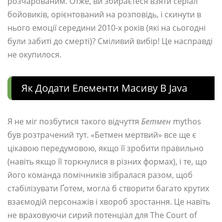
розчарованим. Отже, ви збираєтеся взяти серіал
бойовиків, орієнтований на розповідь, і скинути в
нього емоції середини 2010-х років (які на сьогодні
були забиті до смерті)? Сміливий вибір! Це насправді
не окупилося.
Як Додати Елементи Масиву В Java
Я не міг позбутися такого відчуття
Бетмен
mythos
був розтрачений тут. «Бетмен мертвий» все ще є
цікавою передумовою, якщо її зробити правильно
(навіть якщо її торкнулися в різних формах), і те, що
його команда помічників зібралася разом, щоб
стабілізувати Ґотем, могла б створити багато крутих
взаємодій персонажів і хвороб зростання. Це навіть
не враховуючи сирий потенціал для The Court of