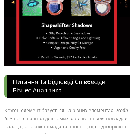
Питання Та Відповіді Співбесіди
Бізнес-Аналітика
Кожен елемент базується на різних елементах
Особа
5.
У нас є палітра для самих злодіїв, тіні для повік для
палаців, а також помада та інші тіні, що відтворюють