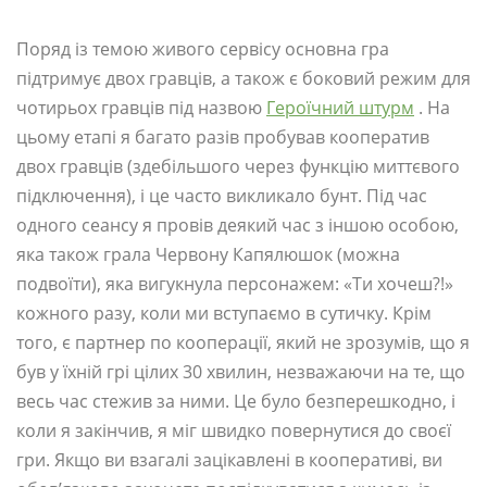
Поряд із темою живого сервісу основна гра
підтримує двох гравців, а також є боковий режим для
чотирьох гравців під назвою
Героїчний штурм
. На
цьому етапі я багато разів пробував кооператив
двох гравців (здебільшого через функцію миттєвого
підключення), і це часто викликало бунт. Під час
одного сеансу я провів деякий час з іншою особою,
яка також грала Червону Капялюшок (можна
подвоїти), яка вигукнула персонажем: «Ти хочеш?!»
кожного разу, коли ми вступаємо в сутичку. Крім
того, є партнер по кооперації, який не зрозумів, що я
був у їхній грі цілих 30 хвилин, незважаючи на те, що
весь час стежив за ними. Це було безперешкодно, і
коли я закінчив, я міг швидко повернутися до своєї
гри. Якщо ви взагалі зацікавлені в кооперативі, ви