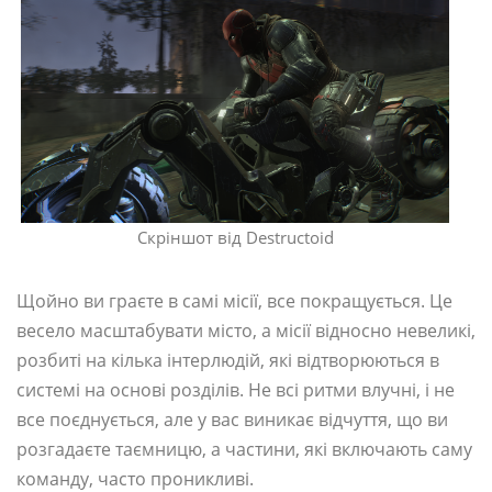
Скріншот від Destructoid
Щойно ви граєте в самі місії, все покращується. Це
весело масштабувати місто, а місії відносно невеликі,
розбиті на кілька інтерлюдій, які відтворюються в
системі на основі розділів. Не всі ритми влучні, і не
все поєднується, але у вас виникає відчуття, що ви
розгадаєте таємницю, а частини, які включають саму
команду, часто проникливі.