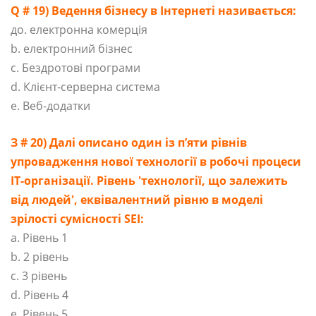
Q # 19) Ведення бізнесу в Інтернеті називається:
до. електронна комерція
b. електронний бізнес
c. Бездротові програми
d. Клієнт-серверна система
e. Веб-додатки
З # 20) Далі описано один із п’яти рівнів
упровадження нової технології в робочі процеси
ІТ-організації. Рівень 'технології, що залежить
від людей', еквівалентний рівню в моделі
зрілості сумісності SEI:
a. Рівень 1
b. 2 рівень
c. 3 рівень
d. Рівень 4
e. Рівень 5