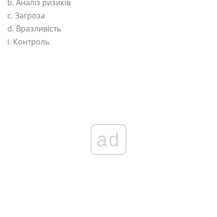
b. Аналіз ризиків
c. Загроза
d. Вразливість
і. Контроль
ad