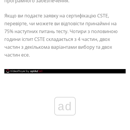
програмного забезпечення.
Якщо ви подаєте заявку на сертифікацію CSTE,
перевірте, чи можете ви відповісти принаймні на
75% наступних питань тесту. Чотири з половиною
години іспит CSTE складається з 4 частин, двох
частин з декількома варіантами вибору та двох
частин есе.
ad