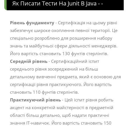
Як Писати Тести На Junit В Java - -
Рівень фундаменту
- Сертифікація на цьому рівні
забезпечує широке охоплення певної території. Це
спеціально розроблено для розширення набору
знань та майбутньої сфери діяльності менеджерів.
Його вартість становить 130 фунтів стерлінгів.
Середній рівень
- Сертифікаційний іспит
середнього рівня зосереджений на більш
детальному вивченні предмета, який є основою для
сертифікації рівня практикуючого. Його вартість
становить 110 фунтів стерлінгів.
Практикуючий рівень
- Цей іспит рівня робить
акцент на конкретній майстерності в предметній
області більш детально, щоб надати практичні
знання ІТ-навичок. Його вартість становить 150