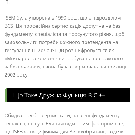
ІТ.
ISEM була утворена в 1990 році, що є підрозділом
BCS. Ця професійна сертифікація доступна на базі
фундаменту, спеціаліста та просунутого рівня, щоб
задовольнити потреби кожного претендента на
тестування ІТ. Хоча ISTQB розшифровується як
«Міжнародна комісія з випробувань програмного
забезпечення», і вона була сформована наприкінці
2002 року.
Що Таке Дружна Функція В C ++
Обидва подібні сертифікати, на рівні фундаменту
однакові, по суті. Єдиним відмінним фактором є те,
що ISEB є специфічним для Великобританії, тоді як