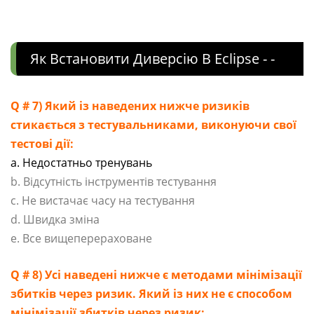
Як Встановити Диверсію В Eclipse - -
Q # 7) Який із наведених нижче ризиків
стикається з тестувальниками, виконуючи свої
тестові дії:
a. Недостатньо тренувань
b. Відсутність інструментів тестування
c. Не вистачає часу на тестування
d. Швидка зміна
e. Все вищеперераховане
Q # 8) Усі наведені нижче є методами мінімізації
збитків через ризик. Який із них не є способом
мінімізації збитків через ризик: