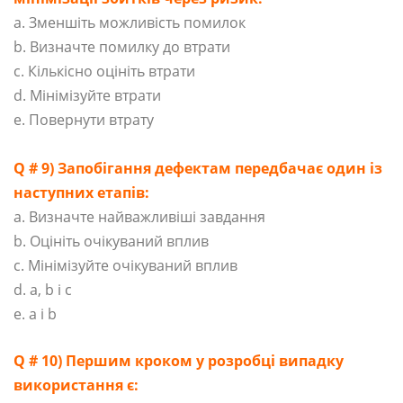
a. Зменшіть можливість помилок
b. Визначте помилку до втрати
c. Кількісно оцініть втрати
d. Мінімізуйте втрати
e. Повернути втрату
Q # 9) Запобігання дефектам передбачає один із
наступних етапів:
a. Визначте найважливіші завдання
b. Оцініть очікуваний вплив
c. Мінімізуйте очікуваний вплив
d. a, b і c
e. a і b
Q # 10) Першим кроком у розробці випадку
використання є: