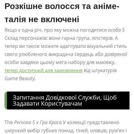
Розкішне волосся та аніме-
талія не включені
Якщо є одна річ, про яку можна погодитися
особа 5
Склад персонажів: вони гарна група. хіпстерів. А
тепер ви також можете адаптувати візуальний стиль
свого улюбленого викрадача сердець або довіреної
особи завдяки цьому мега-набору для макіяжу,
тепер доступний для замовлення
від штукатурів
Game Beauty.
Запитання Довідкової Служби, Щоб
Задавати Користувачам
The
Persona 5 x Гра Краса
У колекції представлено
широкий вибір губних помад, тіней, олівців, рум’ян і