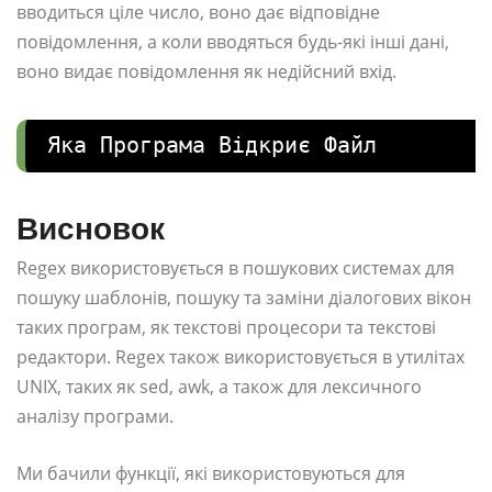
вводиться ціле число, воно дає відповідне
повідомлення, а коли вводяться будь-які інші дані,
воно видає повідомлення як недійсний вхід.
Яка Програма Відкриє Файл
Висновок
Regex використовується в пошукових системах для
пошуку шаблонів, пошуку та заміни діалогових вікон
таких програм, як текстові процесори та текстові
редактори. Regex також використовується в утилітах
UNIX, таких як sed, awk, а також для лексичного
аналізу програми.
Ми бачили функції, які використовуються для