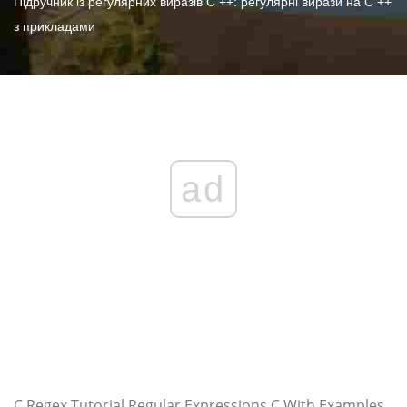
Підручник із регулярних виразів C ++: регулярні вирази на C ++
з прикладами
ad
C Regex Tutorial Regular Expressions C With Examples