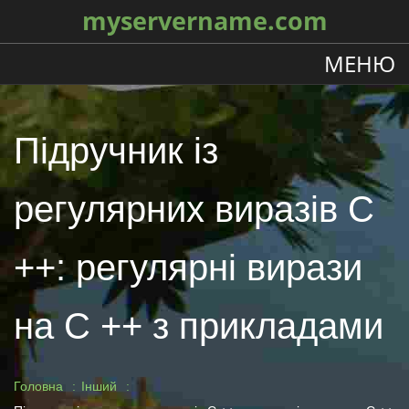
myservername.com
МЕНЮ
Підручник із
регулярних виразів C
++: регулярні вирази
на C ++ з прикладами
Головна
Інший