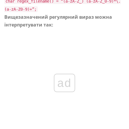
char regex_filename() = “(a-zA-Z_) (a-zA-Z_0-9)*\.
(a-zA-Z0-9)+”;
Вищезазначений регулярний вираз можна
інтерпретувати так:
ad