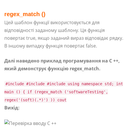
regex_match ()
Цей шаблон функції використовується для
відповідності заданому шаблону. Ця функція
повертає true, якщо заданий вираз відповідає рядку.
В іншому випадку функція повертає false.
Далі наведено приклад програмування на C ++,
який демонструє функцію regex_match.
#include #include #include using namespace std; int
main () { if (regex_match ('softwareTesting',
regex('(soft)(.*)') )) cout
Вихід: