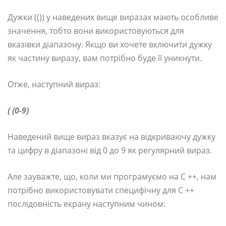
Дужки (()) у наведених вище виразах мають особливе
значення, тобто вони використовуються для
вказівки діапазону. Якщо ви хочете включити дужку
як частину виразу, вам потрібно буде її уникнути.
Отже, наступний вираз:
( (0-9)
Наведений вище вираз вказує на відкриваючу дужку
та цифру в діапазоні від 0 до 9 як регулярний вираз.
Але зауважте, що, коли ми програмуємо на C ++, нам
потрібно використовувати специфічну для C ++
послідовність екрану наступним чином: