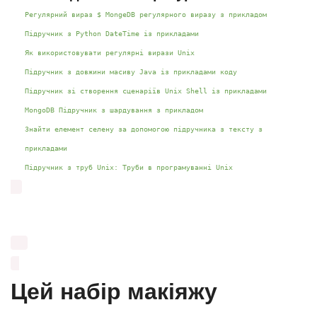
Регулярний вираз $ MongeDB регулярного виразу з прикладом
Підручник з Python DateTime із прикладами
Як використовувати регулярні вирази Unix
Підручник з довжини масиву Java із прикладами коду
Підручник зі створення сценаріїв Unix Shell із прикладами
MongoDB Підручник з шардування з прикладом
Знайти елемент селену за допомогою підручника з тексту з
прикладами
Підручник з труб Unix: Труби в програмуванні Unix
Цей набір макіяжу