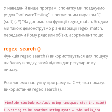
У наведеній вище програмі спочатку ми поєднуємо
рядок “softwareTesting” із регулярним виразом “(“
(soft) (. *) ”За допомогою функції regex_match. Згодом
ми також демонструємо різні варіації regex_match,
передаючи йому рядовий об’єкт, асортимент тощо.
regex_search ()
Функція regex_search () використовується для пошуку
шаблону в рядку, який відповідає регулярному
виразу.
Розглянемо наступну програму на C ++, яка показує
використання regex_search ().
#include #include #include using namespace std; int main()
{ //string to be searched string mystr = 'She sells_sea