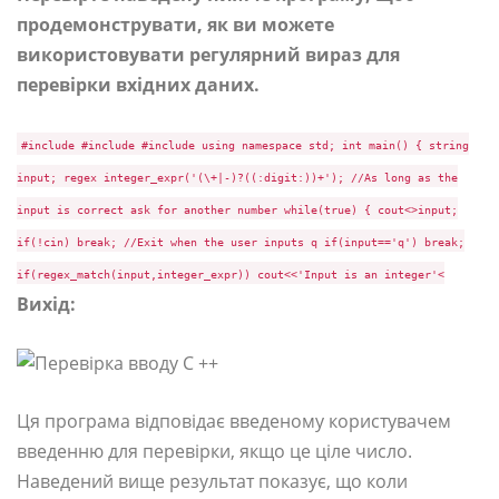
продемонструвати, як ви можете
використовувати регулярний вираз для
перевірки вхідних даних.
#include #include #include using namespace std; int main() { string
input; regex integer_expr('(\+|-)?((:digit:))+'); //As long as the
input is correct ask for another number while(true) { cout<>input;
if(!cin) break; //Exit when the user inputs q if(input=='q') break;
if(regex_match(input,integer_expr)) cout<<'Input is an integer'<
Вихід:
Ця програма відповідає введеному користувачем
введенню для перевірки, якщо це ціле число.
Наведений вище результат показує, що коли