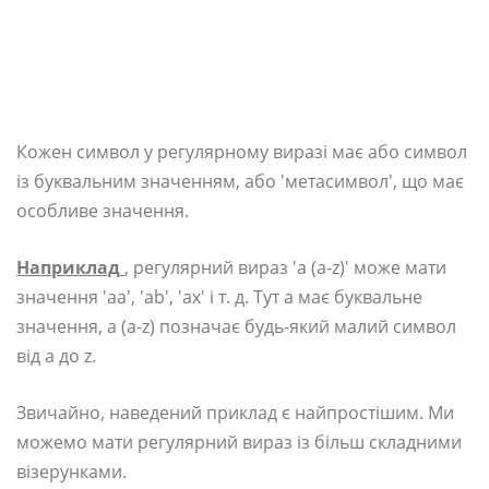
Кожен символ у регулярному виразі має або символ
із буквальним значенням, або 'метасимвол', що має
особливе значення.
Наприклад
, регулярний вираз 'a (a-z)' може мати
значення 'aa', 'ab', 'ax' і т. д. Тут a має буквальне
значення, а (a-z) позначає будь-який малий символ
від a до z.
Звичайно, наведений приклад є найпростішим. Ми
можемо мати регулярний вираз із більш складними
візерунками.