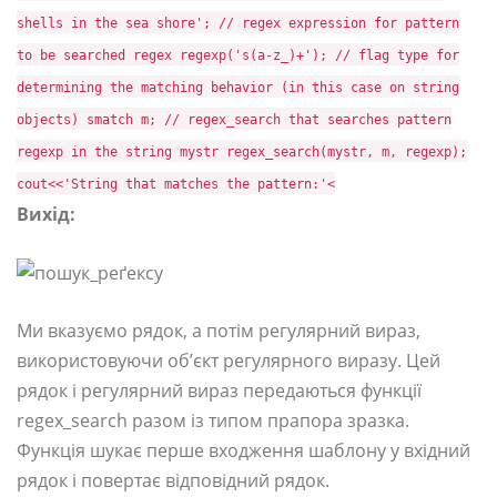
shells in the sea shore'; // regex expression for pattern
to be searched regex regexp('s(a-z_)+'); // flag type for
determining the matching behavior (in this case on string
objects) smatch m; // regex_search that searches pattern
regexp in the string mystr regex_search(mystr, m, regexp);
cout<<'String that matches the pattern:'<
Вихід:
Ми вказуємо рядок, а потім регулярний вираз,
використовуючи об’єкт регулярного виразу. Цей
рядок і регулярний вираз передаються функції
regex_search разом із типом прапора зразка.
Функція шукає перше входження шаблону у вхідний
рядок і повертає відповідний рядок.