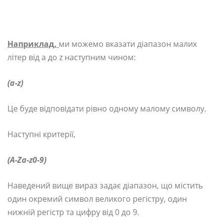
Наприклад,
ми можемо вказати діапазон малих
літер від a до z наступним чином:
(a-z)
Це буде відповідати рівно одному малому символу.
Наступні критерії,
(A-Za-z0-9)
Наведений вище вираз задає діапазон, що містить
один окремий символ великого регістру, один
нижній регістр та цифру від 0 до 9.