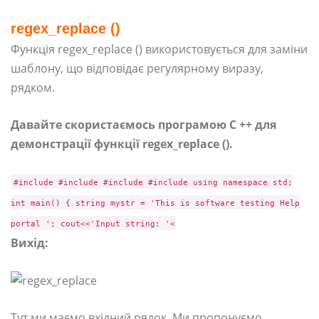
regex_replace ()
Функція regex_replace () використовується для заміни
шаблону, що відповідає регулярному виразу,
рядком.
Давайте скористаємось програмою C ++ для
демонстрації функції regex_replace ().
#include #include #include #include using namespace std;
int main() { string mystr = 'This is software testing Help
portal '; cout<<'Input string: '<
Вихід:
Тут ми маємо вхідний рядок. Ми пропонуємо