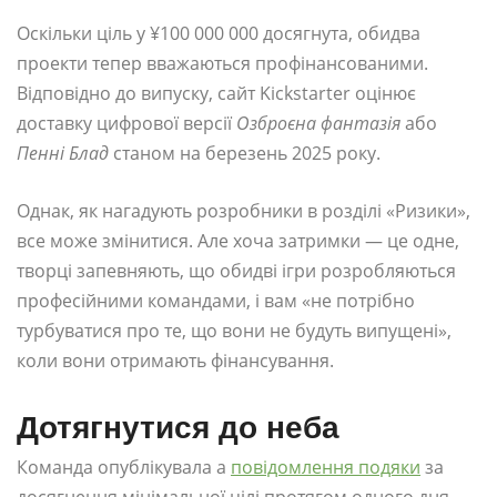
Оскільки ціль у ¥100 000 000 досягнута, обидва
проекти тепер вважаються профінансованими.
Відповідно до випуску, сайт Kickstarter оцінює
доставку цифрової версії
Озброєна фантазія
або
Пенні Блад
станом на березень 2025 року.
Однак, як нагадують розробники в розділі «Ризики»,
все може змінитися. Але хоча затримки — це одне,
творці запевняють, що обидві ігри розробляються
професійними командами, і вам «не потрібно
турбуватися про те, що вони не будуть випущені»,
коли вони отримають фінансування.
Дотягнутися до неба
Команда опублікувала а
повідомлення подяки
за
досягнення мінімальної цілі протягом одного дня.