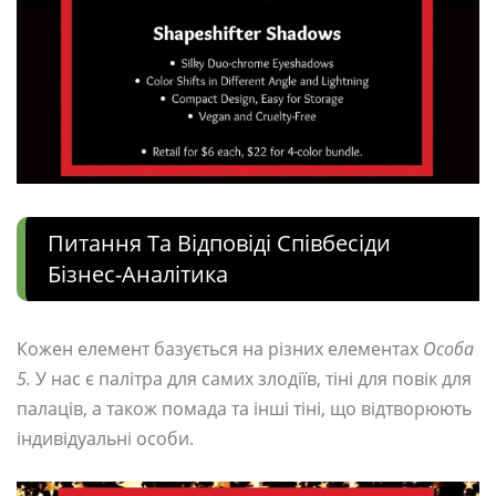
Питання Та Відповіді Співбесіди
Бізнес-Аналітика
Кожен елемент базується на різних елементах
Особа
5.
У нас є палітра для самих злодіїв, тіні для повік для
палаців, а також помада та інші тіні, що відтворюють
індивідуальні особи.