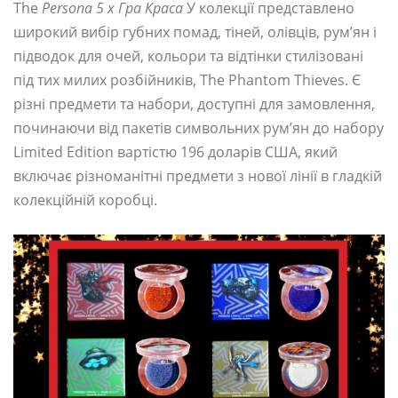
The
Persona 5 x Гра Краса
У колекції представлено
широкий вибір губних помад, тіней, олівців, рум’ян і
підводок для очей, кольори та відтінки стилізовані
під тих милих розбійників, The Phantom Thieves. Є
різні предмети та набори, доступні для замовлення,
починаючи від пакетів символьних рум’ян до набору
Limited Edition вартістю 196 доларів США, який
включає різноманітні предмети з нової лінії в гладкій
колекційній коробці.