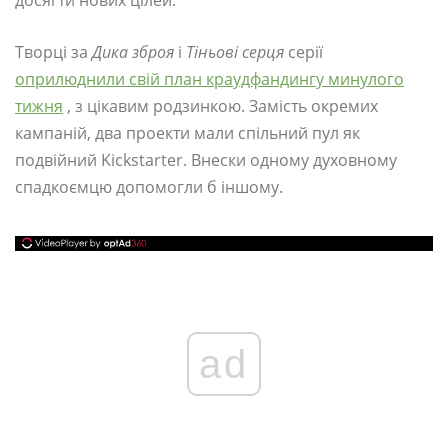
досягти нових цілей.
Творці за
Дика зброя
і
Тіньові серця
серії
оприлюднили свій план краудфандингу минулого
тижня
, з цікавим родзинкою. Замість окремих
кампаній, два проекти мали спільний пул як
подвійний Kickstarter. Внески одному духовному
спадкоємцю допомогли б іншому.
ad