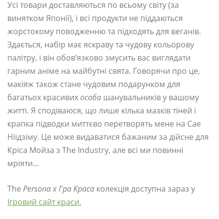
Усі товари доставляються по всьому світу (за
винятком Японії), і всі продукти не піддаються
жорстокому поводженню та підходять для веганів.
Здається, набір має яскраву та чудову кольорову
палітру, і він обов’язково змусить вас виглядати
гарним аніме на майбутні свята. Говорячи про це,
макіяж також стане чудовим подарунком для
багатьох красивих
особа
шанувальників у вашому
житті. Я сподіваюся, що лише кілька мазків тіней і
крапка підводки миттєво перетворять мене на Сае
Ніідзіму. Це може видаватися бажаним за дійсне для
Кріса Мойза з The Industry, але всі ми повинні
мріяти…
The
Persona x Гра Краса
колекція доступна зараз у
Ігровий сайт краси.