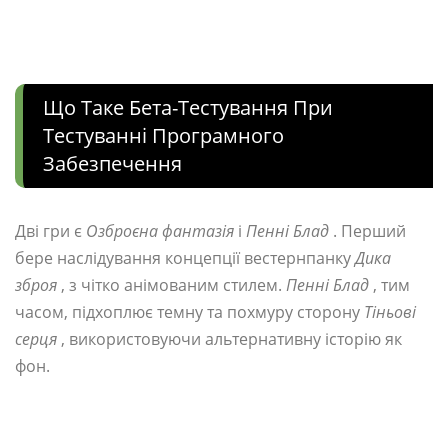
Що Таке Бета-Тестування При
Тестуванні Програмного
Забезпечення
Дві гри є
Озброєна фантазія
і
Пенні Блад
. Перший
бере наслідування концепції вестернпанку
Дика
зброя
, з чітко анімованим стилем.
Пенні Блад
, тим
часом, підхоплює темну та похмуру сторону
Тіньові
серця
, використовуючи альтернативну історію як
фон.