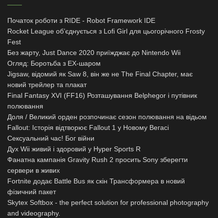
Початок роботи з RIDE - Robot Framework IDE
Rocket League об’єднується з Lofi Girl для цьогорічного Frosty
Fest
Без жарту, Just Dance 2020 приїжджає до Nintendo Wii
Огляд: Боротьба з EX-шаром
Jigsaw, відомий як Saw 8, він же не The Final Chapter, має
новий трейлер та плакат
Final Fantasy XVI (FF16) Розташування Belphegor і путівник
полювання
Доля / Великий орден розпочинає сезон полювання на відьом
Fallout: Історія відтворює Fallout 1 у Новому Вегасі
Сексуальний час! Бог війни
Дух Wii живий і здоровий у Hyper Sports R
Фанатна кампанія Gravity Rush 2 просить Sony зберегти
сервери в живих
Fortnite додає Battle Bus як скін Трансформера в новий
фізичний пакет
Skytex Softbox - the perfect solution for professional photography
and videography.