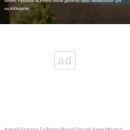
Armed Fantasia та Penny Blood досягли своєї мінімальної цілі
на Kickstarter
ad
Armed Fantasia Ta Penny Blood Dosagli Svoei Minimal