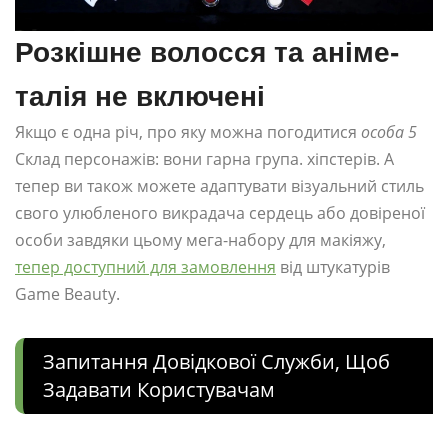
Розкішне волосся та аніме-
талія не включені
Якщо є одна річ, про яку можна погодитися
особа 5
Склад персонажів: вони гарна група. хіпстерів. А
тепер ви також можете адаптувати візуальний стиль
свого улюбленого викрадача сердець або довіреної
особи завдяки цьому мега-набору для макіяжу,
тепер доступний для замовлення
від штукатурів
Game Beauty.
Запитання Довідкової Служби, Щоб
Задавати Користувачам