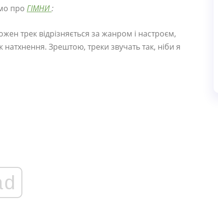
имо про
ГІМНИ
:
Кожен трек відрізняється за жанром і настроєм,
к натхнення. Зрештою, треки звучать так, ніби я
ad