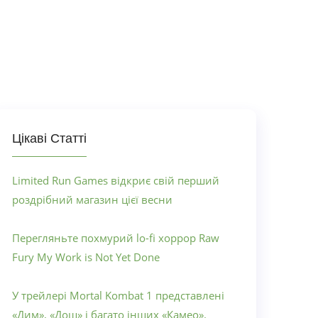
Цікаві Статті
Limited Run Games відкриє свій перший
роздрібний магазин цієї весни
Перегляньте похмурий lo-fi хоррор Raw
Fury My Work is Not Yet Done
У трейлері Mortal Kombat 1 представлені
«Дим», «Дощ» і багато інших «Камео».