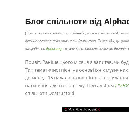
Блог спільноти від Alpha
(
Талановитий композитор і давній учасник спільноти
Альфа
деякими ветеранами спільноти Destructoid. Як завжди, це фан
Альфадея на
Bandcamp
, (і, можливо, скиньте їм кілька доларів
Привіт. Раніше цього місяця я запитав, чи буд
Тип тематичної пісні на основі їхніх музичних
до мене, і 15 надали назви пісень і посилання
натхнення для свого треку. Цей альбом
ГІМНИ
спільноти Destructoid.