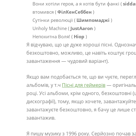
Вони хотіли героя, а я хотів бути фанкі (
sidda
втомився (
ФілКенСеббен
)
Сутінки революції (
Шимпомаджі
)
Unholy Machine (
JustAaron
)
Непохитна Воля! (
Ніор
)
Я відчуваю, що це дуже хороші пісні. Однозн
безкоштовно, можливо, це навіть коштує гро
завантаження — чудовий варіант).
Якщо вам подобається те, що ви чуєте, перег
альбомів, у т.ч
Пісні для геймерів
— оригіналь
році. Усі альбоми, крім одного, безкоштовні 
дискографії), тому, якщо хочете, завантажуйте
завантажуєте безкоштовно, я бачу це лише ст
завантажив.
Я пишу музику з 1996 року. Серйозно почав за