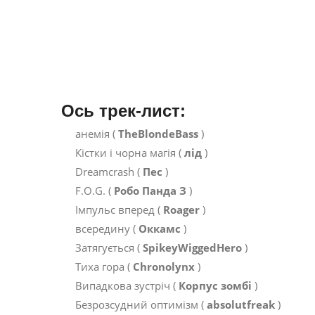
Ось трек-лист:
анемія (
TheBlondeBass
)
Кістки і чорна магія (
лід
)
Dreamcrash (
Пес
)
F.O.G. (
Робо Панда З
)
Імпульс вперед (
Roager
)
всередину (
Оккамс
)
Затягується (
SpikeyWiggedHero
)
Тиха гора (
Chronolynx
)
Випадкова зустріч (
Корпус зомбі
)
Безрозсудний оптимізм (
absolutfreak
)