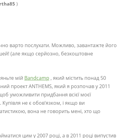
rtha85
)
ачно варто послухати. Можливо, завантажте його
шей! (але якщо серйозно, безкоштовне
ляньте мій
Bandcamp
, який містить понад 50
ний проект ANTHEMS, який я розпочав у 2011
(щоб уможливити придбання всієї моєї
. Купівля не є обов’язком, і якщо ви
атистикою, вона не говорить мені, хто що
йматися цим у 2007 році, а в 2011 році випустив