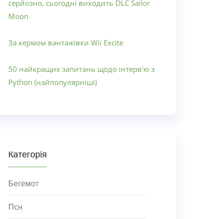
серйозно, сьогодні виходить DLC Sailor
Moon
За кермом вантажівки Wii Excite
50 найкращих запитань щодо інтерв’ю з
Python (найпопулярніші)
Категорія
Бегемот
Псн