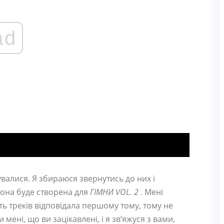
ad
увалися. Я збираюся звернутись до них і
 вона буде створена для
ГІМНИ VOL. 2
. Мені
ть треків відповідала першому тому, тому не
ені, що ви зацікавлені, і я зв’яжуся з вами,