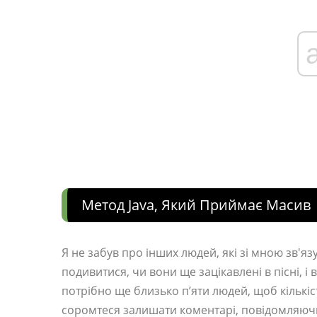
Метод Java, Який Приймає Масив
Я не забув про інших людей, які зі мною зв'яз
подивитися, чи вони ще зацікавлені в пісні, і
потрібно ще близько п’яти людей, щоб кількіс
соромтеся залишати коментарі, повідомляючи м