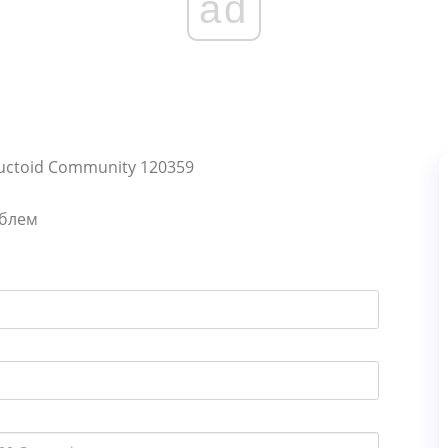
ad
ructoid Community 120359
облем