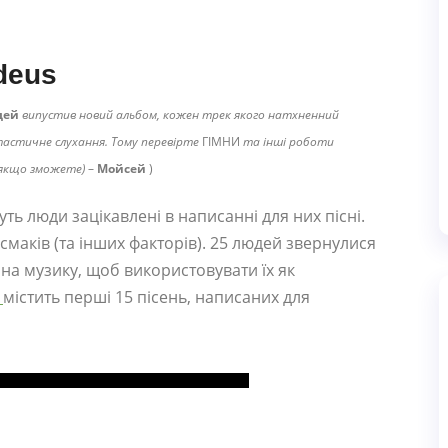
deus
дей
випустив новий альбом, кожен трек якого натхненний
тастичне слухання. Тому перевірте
ГІМНИ
та інші роботи
, якщо зможете)
–
Мойсей
)
уть люди зацікавлені в написанні для них пісні.
 смаків (та інших факторів). 25 людей звернулися
 на музику, щоб використовувати їх як
містить перші 15 пісень, написаних для