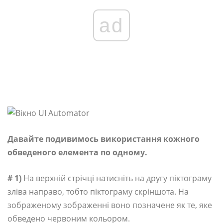
ad
Давайте подивимось використання кожного
обведеного елемента по одному.
# 1)
На верхній стрічці натисніть на другу піктограму
зліва направо, тобто піктограму скріншота. На
зображеному зображенні воно позначене як те, яке
обведено червоним кольором.