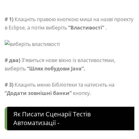
# 1)
Клацніть правою кнопкою миші на назві проекту
в Eclipse, а потім виберіть
“Властивості”
.
# два)
З'явиться нове вікно із властивостями,
виберіть
“Шлях побудови Java”.
# 3)
Клацніть меню Бібліотеки та натисніть на
“Додати зовнішні банки”
кнопку.
Як Писати Сценарії Тестів
Автоматизації -