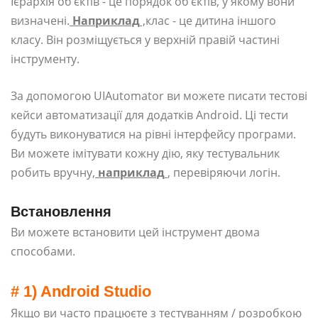
Ієрархія об’єктів - це порядок об’єктів, у якому вони
визначені.
Наприклад
,
клас - це дитина іншого
класу. Він розміщується у верхній правій частині
інструменту.
За допомогою UIAutomator ви можете писати тестові
кейси автоматизації для додатків Android. Ці тести
будуть виконуватися на рівні інтерфейсу програми.
Ви можете імітувати кожну дію, яку тестувальник
робить вручну,
наприклад
, перевіряючи логін.
Встановлення
Ви можете встановити цей інструмент двома
способами.
# 1) Android Studio
Якщо ви часто працюєте з тестуванням / розробкою