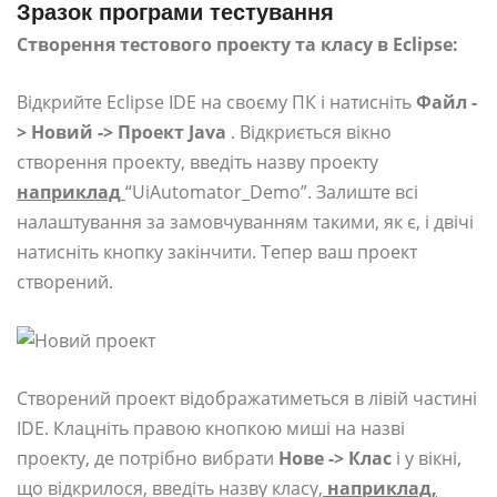
Зразок програми тестування
Створення тестового проекту та класу в Eclipse:
Відкрийте Eclipse IDE на своєму ПК і натисніть
Файл -
> Новий -> Проект Java
. Відкриється вікно
створення проекту, введіть назву проекту
наприклад
“UiAutomator_Demo”. Залиште всі
налаштування за замовчуванням такими, як є, і двічі
натисніть кнопку закінчити. Тепер ваш проект
створений.
Створений проект відображатиметься в лівій частині
IDE. Клацніть правою кнопкою миші на назві
проекту, де потрібно вибрати
Нове -> Клас
і у вікні,
що відкрилося, введіть назву класу,
наприклад,