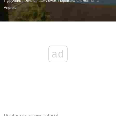
Підручник з UIAutomatorViewer: Перевірка елементів на
Android
ad
Uiautomatorviewer Tutorial