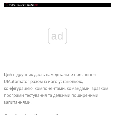
ad
Цей підручник дасть вам детальне пояснення
UIAutomator разом із його установкою,
конфігурацією, компонентами, командами, зразком
програми тестування та деякими поширеними
запитаннями.