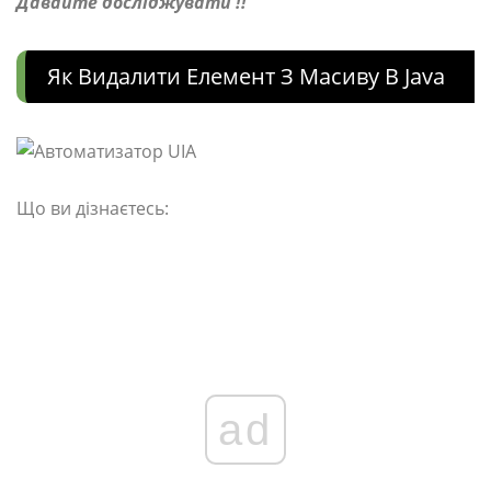
Давайте досліджувати !!
Як Видалити Елемент З Масиву В Java
Що ви дізнаєтесь:
ad