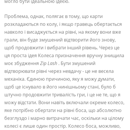
могло бути ідеальною ідеєю.
Проблема, однак, полягає в тому, що карти
розкладаються по колу, і якщо гравець обертається
навколо і висаджується на рівні, на якому вони вже
грали, він буде змушений відтворити його знову,
щоб продовжити і вибрати інший рівень. Через це
ця проста ідея Колеса призначення вручну знищила
моє збудження
Zip Lash
. Бути змушений
відтворювати рівні через невдачу - це не весела
механіка. Єдиною причиною, яку я можу думати,
щоб це існувало в його нинішньому стані, було б
штучно продовжити тривалість гри, і це не те, що я
можу відстати. Вони навіть включали окреме колесо,
яке потрібно обертати на рівні боса, що абсолютно
безглуздо і марно витрачати час, оскільки на цілому
колесі є лише один простір. Колесо боса, можливо,