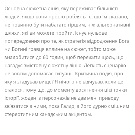
Основна сюжетна лінія, яку переживає більшість
людей, якщо вони просто роблять те, що їм сказано,
не повинно бути набагато гіршим, ніж альтернативні
шляхи, які ви можете пройти. Існує нульове
попередження про те, як стратегія відродження Бога
чи Богині гравця вплине на сюжет, тобто може
знадобитися до 60 годин, щоб пережити щось, що
нагадує змістовну сюжетну лінію. Легкість сценарію
не зовсім допомагає ситуації. Критична подія, про
яку я згадував вище? Я нічого не відчував, коли це
сталося, тому що, до моменту досягнення цієї точки
історії, жоден із персонажів не дав мені приводу
зв’язатися з ними, поза Галдо, з його дурно смішним
стереотипним канадським акцентом.