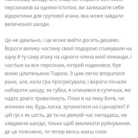
персонажів за однією істотою, ви залишаєте себе
відкритими для групової атаки, яка може завдати
величезної шкоди.
Це не ідеально, і це може вийти досить дешево.
Вороги велику частину своєї подорожі спамували на
одну й ту саму атаку на одного члена моєї команди, і
частіше за все персонаж, котрий надихався, був
моєю цілителькою Тіарою. З цим легко впоратися
рано, але, коли гра прогресувала, і вороги почали
набирати шкоду, як губка, я опинився в сутичках, які
надто довго триватимуть. Поки я на тему битв, чи
можемо ми, будь ласка, зупинитися на сценаріях? У
цій грі є як шість, де ти на деякий час нападаєш, не
завдаючи шкоди, тільки щоб викликати руйнування,
де це пояснено, ти тепер якось маєш сили