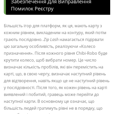
Забезпечення Для Виправлення
Помилок Реєстру
Більшість ігор для платформ, як ця, мають карту з
кожним рівнем, викладеним на контуру, який потім
грають послідовно.
Zip Lash
намагається підірвати
цю загальну особливість, реалізуючи «Колесо
призначення». Після кожного рівня Chibi-Robo буде
крутити колесо, щоб вибрати номер. Це число
визначає кількість пробілів, які він перемістить на
карті, що, в свою чергу, визначає наступний рівень
для відтворення, навіть якщо це не наступний рівень
у послідовності. Після того, як кожен рівень на карті
виявлений і побитий, гравець може перейти до
наступної карти. В основному це означає, що
більшість людей гратимуть рівні не в порядку, що