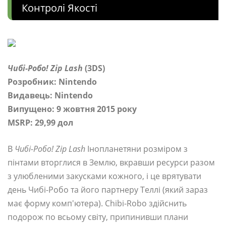
Контролі Якості
Чибі-Робо! Zip Lash
(3DS)
Розробник: Nintendo
Видавець: Nintendo
Випущено: 9 жовтня 2015 року
MSRP: 29,99 дол
В
Чибі-Робо! Zip Lash
Інопланетяни розміром з
пінтами вторглися в Землю, вкравши ресурси разом
з улюбленими закусками кожного, і це врятувати
день Чибі-Робо та його партнеру Теллі (який зараз
має форму комп'ютера). Chibi-Robo здійснить
подорож по всьому світу, припинивши плани