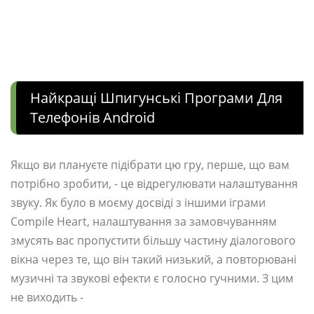
Найкращі Шпигунські Програми Для
Телефонів Android
Якщо ви плануєте підібрати цю гру, перше, що вам
потрібно зробити, - це відрегулювати налаштування
звуку. Як було в моєму досвіді з іншими іграми
Compile Heart, налаштування за замовчуванням
змусять вас пропустити більшу частину діалогового
вікна через те, що він такий низький, а повторювані
музичні та звукові ефекти є голосно гучними. З цим
не виходить -