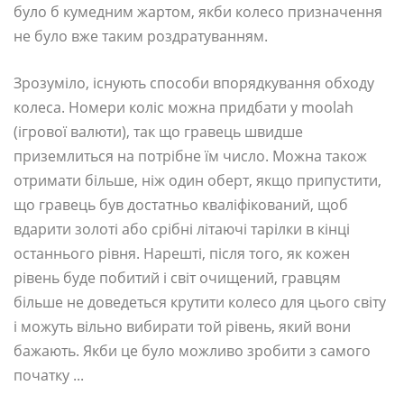
було б кумедним жартом, якби колесо призначення
не було вже таким роздратуванням.
Зрозуміло, існують способи впорядкування обходу
колеса. Номери коліс можна придбати у moolah
(ігрової валюти), так що гравець швидше
приземлиться на потрібне їм число. Можна також
отримати більше, ніж один оберт, якщо припустити,
що гравець був достатньо кваліфікований, щоб
вдарити золоті або срібні літаючі тарілки в кінці
останнього рівня. Нарешті, після того, як кожен
рівень буде побитий і світ очищений, гравцям
більше не доведеться крутити колесо для цього світу
і можуть вільно вибирати той рівень, який вони
бажають. Якби це було можливо зробити з самого
початку ...