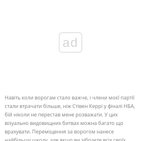
ad
Навіть коли ворогам стало важче, і члени моєї партії
стали втрачати більше, ніж Стівен Керрі у фіналі НБА,
бій ніколи не перестав мене розважати. У цих
візуально видовищних битвах можна багато що
врахувати. Переміщення за ворогом нанесе
найбільшу шкоду, але якщо ви зібраєте всіх своїх