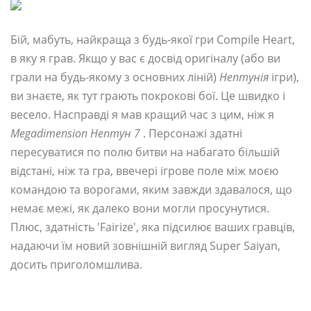
Бій, мабуть, найкраща з будь-якої гри Compile Heart,
в яку я грав. Якщо у вас є досвід оригіналу (або ви
грали на будь-якому з основних ліній)
Нептунія
ігри),
ви знаєте, як тут грають покрокові бої. Це швидко і
весело. Насправді я мав кращий час з цим, ніж я
Megadimension Нептун 7
. Персонажі здатні
пересуватися по полю битви на набагато більшій
відстані, ніж та гра, ввечері ігрове поле між моєю
командою та ворогами, яким завжди здавалося, що
немає межі, як далеко вони могли просунутися.
Плюс, здатність 'Fairize', яка підсилює ваших гравців,
надаючи їм новий зовнішній вигляд Super Saiyan,
досить приголомшлива.