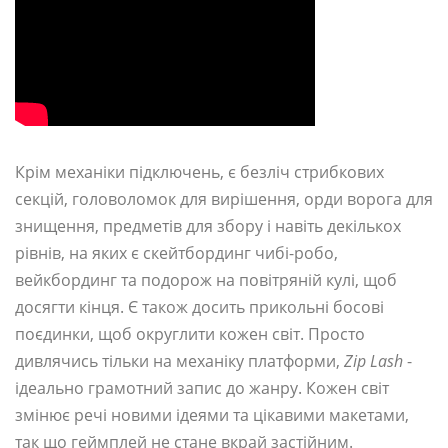
Крім механіки підключень, є безліч стрибкових
секцій, головоломок для вирішення, орди ворога для
знищення, предметів для збору і навіть декількох
рівнів, на яких є скейтбординг чибі-робо,
вейкбординг та подорож на повітряній кулі, щоб
досягти кінця. Є також досить прикольні босові
поєдинки, щоб округлити кожен світ. Просто
дивлячись тільки на механіку платформи,
Zip Lash
-
ідеально грамотний запис до жанру. Кожен світ
змінює речі новими ідеями та цікавими макетами,
так що геймплей не стане вкрай застійним.