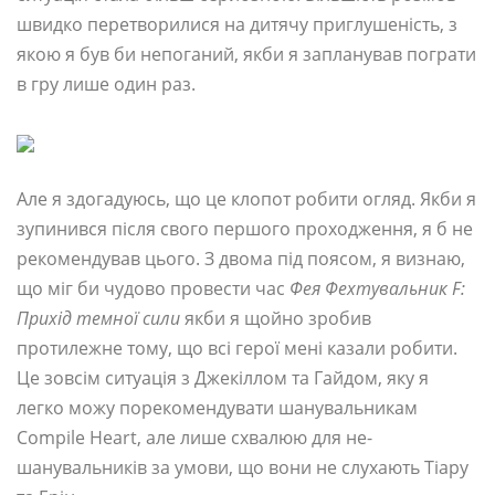
швидко перетворилися на дитячу приглушеність, з
якою я був би непоганий, якби я запланував пограти
в гру лише один раз.
Але я здогадуюсь, що це клопот робити огляд. Якби я
зупинився після свого першого проходження, я б не
рекомендував цього. З двома під поясом, я визнаю,
що міг би чудово провести час
Фея Фехтувальник F:
Прихід темної сили
якби я щойно зробив
протилежне тому, що всі герої мені казали робити.
Це зовсім ситуація з Джекіллом та Гайдом, яку я
легко можу порекомендувати шанувальникам
Compile Heart, але лише схвалюю для не-
шанувальників за умови, що вони не слухають Тіару