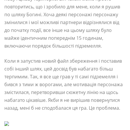
повторитись, що і зробило для мене, коли я рушив
по шляху Богині. Хоча деякі персонажі персонажу
змінилися і мої можливі партнери відрізнялися від
до початку події, все інше на цьому шляху було
майже ідентичним попереднім 15 годинам,
включаючи порядок більшості підземелля.
Коли я запустив новий файл збереження і поставив
собі інший шлях, цей досвід був набагато більш
терпимим. Так, я все ще грав у ті самі підземелля і
бився з тими ж ворогами, але мотивація персонажа
змістилася, перетворивши сюжетну лінію на щось
набагато цікавіше. Якби я не вирішив повернутися
назад, мені б не сподобалася ця гра. Це проблема.