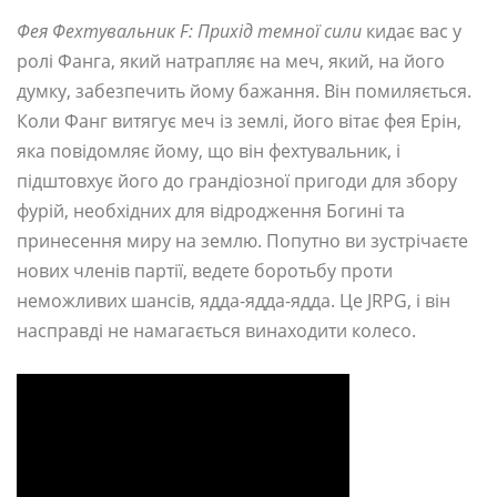
Фея Фехтувальник F: Прихід темної сили
кидає вас у
ролі Фанга, який натрапляє на меч, який, на його
думку, забезпечить йому бажання. Він помиляється.
Коли Фанг витягує меч із землі, його вітає фея Ерін,
яка повідомляє йому, що він фехтувальник, і
підштовхує його до грандіозної пригоди для збору
фурій, необхідних для відродження Богині та
принесення миру на землю. Попутно ви зустрічаєте
нових членів партії, ведете боротьбу проти
неможливих шансів, ядда-ядда-ядда. Це JRPG, і він
насправді не намагається винаходити колесо.