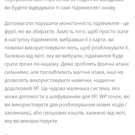
ви будете відвідувати ті самі підземелля і знову.
Допомагати порушити монотонність підземелля - це
фурії, які ви збираєте. Замість того, щоб просто їхати
в наступну підземелля, вибравши її з карти, ви
повинні використовувати лють, щоб розблокувати її.
Залежно від люті, яку ви вибрали, підземелля буде
грати трохи по-іншому. Деякі зроблять фізичні атаки
сильними, але послаблюють магічні атаки, інші не
дозволять використовувати навички, надаючи
додатковий XP. Це чудова маленька система, яка
може допомогти з шліфуванням для XP, WP (очок, які
ви використовуєте для розблокування нових ходів /
заклинань), або грошових коштів, залежно від люті,
яку ви використовуєте.