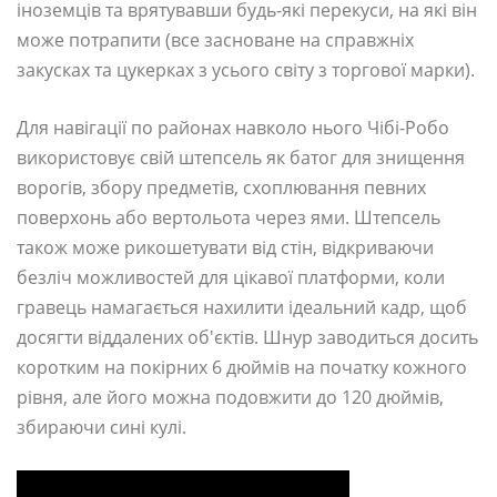
іноземців та врятувавши будь-які перекуси, на які він
може потрапити (все засноване на справжніх
закусках та цукерках з усього світу з торгової марки).
Для навігації по районах навколо нього Чібі-Робо
використовує свій штепсель як батог для знищення
ворогів, збору предметів, схоплювання певних
поверхонь або вертольота через ями. Штепсель
також може рикошетувати від стін, відкриваючи
безліч можливостей для цікавої платформи, коли
гравець намагається нахилити ідеальний кадр, щоб
досягти віддалених об'єктів. Шнур заводиться досить
коротким на покірних 6 дюймів на початку кожного
рівня, але його можна подовжити до 120 дюймів,
збираючи сині кулі.