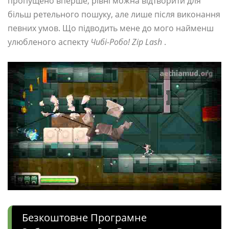
пропущено вперше, рівні можна відтворити для
більш ретельного пошуку, але лише після виконання
певних умов. Що підводить мене до мого найменш
улюбленого аспекту
Чибі-Робо! Zip Lash
.
Безкоштовне Програмне