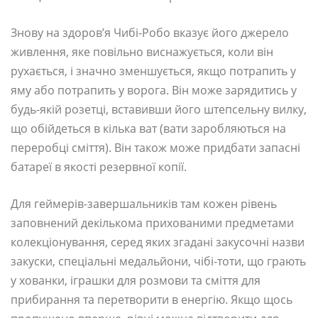
Знову на здоров’я Чибі-Робо вказує його джерело
живлення, яке повільно виснажується, коли він
рухається, і значно зменшується, якщо потрапить у
яму або потрапить у ворога. Він може зарядитись у
будь-якій розетці, вставивши його штепсельну вилку,
що обійдеться в кілька ват (вати заробляються на
переробці сміття). Він також може придбати запасні
батареї в якості резервної копії.
Для геймерів-завершальників там кожен рівень
заповнений декількома прихованими предметами
колекціонування, серед яких згадані закусочні назви
закуски, спеціальні медальйони, чібі-тоти, що грають
у хованки, іграшки для розмови та сміття для
прибирання та перетворити в енергію. Якщо щось