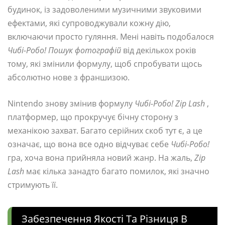
будинок, із задоволеними музичними звуковими
ефектами, які супроводжували кожну дію,
включаючи просто гуляння. Мені навіть подобалося
Чибі-Робо! Пошук фотографій
від декількох років
тому, які змінили формулу, щоб спробувати щось
абсолютно нове з франшизою.
Nintendo знову змінив формулу
Чибі-Робо! Zip Lash
,
платформер, що прокручує бічну сторону з
механікою захват. Багато серійних скоб тут є, а це
означає, що вона все одно відчуває себе
Чибі-Робо!
гра, хоча вона прийняла новий жанр. На жаль,
Zip
Lash
має кілька занадто багато помилок, які значно
стримують її.
Забезпечення Якості Та Різниця В