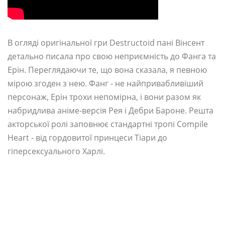
В огляді оригінальної гри Destructoid пані Вінсент
детально писала про свою неприємність до Фанга та
Ерін. Переглядаючи те, що вона сказала, я певною
мірою згоден з нею. Фанг - не найпривабливіший
персонаж, Ерін трохи непомірна, і вони разом як
набридлива аніме-версія Рея і Дебри Бароне. Решта
акторської ролі заповнює стандартні тропі Compile
Heart - від гордовитої принцеси Тіари до
гіперсексуального Харлі.