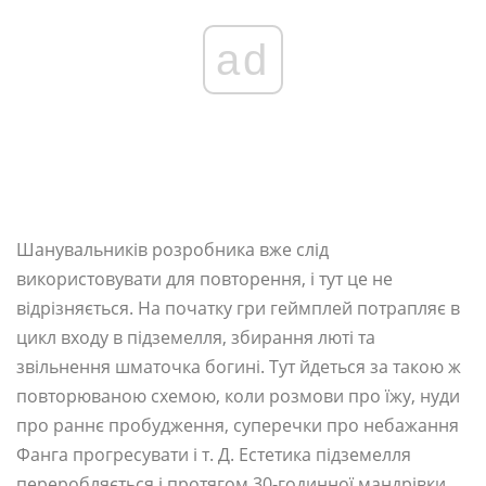
ad
Шанувальників розробника вже слід
використовувати для повторення, і тут це не
відрізняється. На початку гри геймплей потрапляє в
цикл входу в підземелля, збирання люті та
звільнення шматочка богині. Тут йдеться за такою ж
повторюваною схемою, коли розмови про їжу, нуди
про раннє пробудження, суперечки про небажання
Фанга прогресувати і т. Д. Естетика підземелля
переробляється і протягом 30-годинної мандрівки