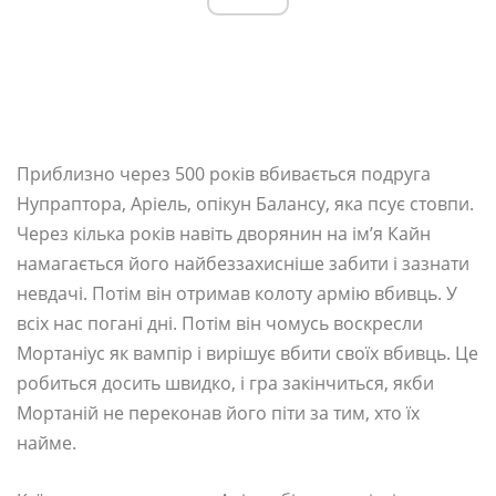
Приблизно через 500 років вбивається подруга
Нупраптора, Аріель, опікун Балансу, яка псує стовпи.
Через кілька років навіть дворянин на ім’я Кайн
намагається його найбеззахисніше забити і зазнати
невдачі. Потім він отримав колоту армію вбивць. У
всіх нас погані дні. Потім він чомусь воскресли
Мортаніус як вампір і вирішує вбити своїх вбивць. Це
робиться досить швидко, і гра закінчиться, якби
Мортаній не переконав його піти за тим, хто їх
найме.