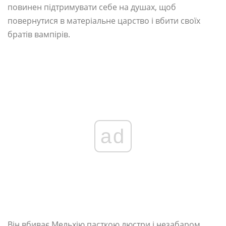
повинен підтримувати себе на душах, щоб
повернутися в матеріальне царство і вбити своїх
братів вампірів.
ad
Він вбиває Мельхію пасткою люстри і незабаром