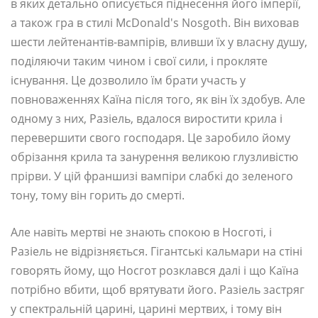
в яких детально описується піднесення його імперії,
а також гра в стилі McDonald's Nosgoth. Він виховав
шести лейтенантів-вампірів, вливши їх у власну душу,
поділяючи таким чином і свої сили, і прокляте
існування. Це дозволило їм брати участь у
повноваженнях Каїна після того, як він їх здобув. Але
одному з них, Разіель, вдалося виростити крила і
перевершити свого господаря. Це заробило йому
обрізання крила та занурення великою глузливістю
прірви. У цій франшизі вампіри слабкі до зеленого
тону, тому він горить до смерті.
Але навіть мертві не знають спокою в Носготі, і
Разіель не відрізняється. Гігантські кальмари на стіні
говорять йому, що Носгот розклався далі і що Каїна
потрібно вбити, щоб врятувати його. Разіель застряг
у спектральній царині, царині мертвих, і тому він