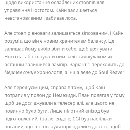
щодо використання ослаблених стовпів для
управління Носготом. Кайн залишається
невстановленим і забиває лоха.
Але стовп рівноваги залишається зіпсованим, і Кайн
розуміє, що він є новим хранителем балансу. Це
залишає йому вибір вбити себе, щоб врятувати
Носгота, або керувати ним залізним кулаком як
останній залишився вампір. Варіант 1 переходить до
Мертве сонце
хронологія, а інша веде до Soul Reaver.
Але перед усім цим, справа в тому, щоб Каїн
потрапив у полон до Немезиди. План полягав у тому,
щоб це досліджували в телесеріалі, але цього не
повинно було бути. Лише пілотний епізод був
підготовлений, і за легендою, CGI був настільки
поганий, що тестові аудиторії вдалися до того, щоб