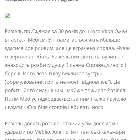
Разіель приїжджає за 30 років до цього
Кров Омен
і
вітається Мебієм. Він намагається якнайбільше
здатися довірливим, але це втрачена справа. Чувак
мізерний як ебать. Разіель виходить на вулицю і
знаходить розбиту душу Вільяма Справедливого і
бере її. Його лезо гніву викликає зустріч
(формулювання гри, а не моє) і відновлює її. Це
робить його сильнішим і майже пожирає Разіеля.
Потім Мебіус підкрадається за ним і каже Разіелю
шукати Каїна біля стовпів і вбивати його.
Разіель досить розчленований усім досвідом і
ударами по Мебію. Але потім гігантські кальмари