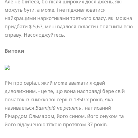
Але не бійтеся, бо після широких досліджень, які
можуть бути, а може, і не підживлюватися
найкращими наркотиками третього класу, які можна
придбати $ 5,67, мені вдалося скласти і пояснити всю
справу. Насолоджуйтесь.
Витоки
Річ про серіал, який може вважати людей
дивовижним, - це те, що вона насправді бере свій
початок із книжкової серії із 1850-х років, яка
називається
Вампірій не решіть
, написаний
Річардом Ольмаром, його сином, його онуком та
його відлученою тіткою протягом 37 років.