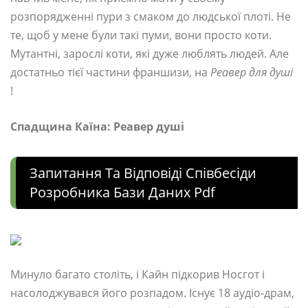
розпорядженні пури з смаком до людської плоті. Не
те, щоб у мене були такі пуми, вони просто коти.
Мутантні, зарослі коти, які дуже люблять людей. Але
достатньо тієї частини франшизи, на
Реавер для душі
!
Спадщина Каїна: Реавер душі
Запитання Та Відповіді Співбесіди
Розробника Бази Даних Pdf
Минуло багато століть, і Кайн підкорив Носгот і
насолоджувався його розпадом. Існує 18 аудіо-драм,