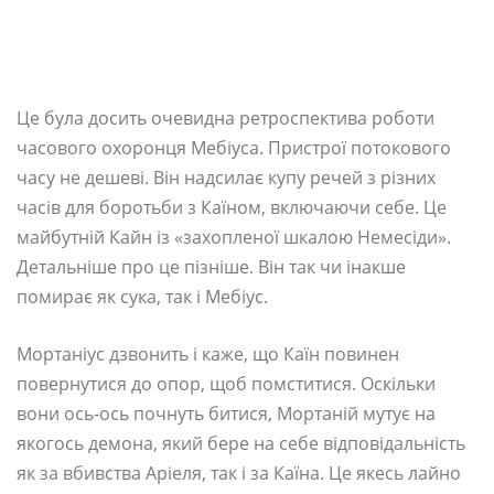
Це була досить очевидна ретроспектива роботи
часового охоронця Мебіуса. Пристрої потокового
часу не дешеві. Він надсилає купу речей з різних
часів для боротьби з Каїном, включаючи себе. Це
майбутній Кайн із «захопленої шкалою Немесіди».
Детальніше про це пізніше. Він так чи інакше
помирає як сука, так і Мебіус.
Мортаніус дзвонить і каже, що Каїн повинен
повернутися до опор, щоб помститися. Оскільки
вони ось-ось почнуть битися, Мортаній мутує на
якогось демона, який бере на себе відповідальність
як за вбивства Аріеля, так і за Каїна. Це якесь лайно