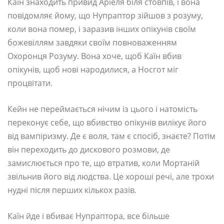
Каїн знаходить привид Аріеля біля стовпів, і вона
повідомляє йому, що Нупраптор зійшов з розуму,
коли вона помер, і заразив інших опікунів своїм
божевіллям завдяки своїм повноваженням
Охоронця Розуму. Вона хоче, щоб Каїн вбив
опікунів, щоб нові народилися, а Носгот міг
процвітати.
Кейн не переймається нічим із цього і натомість
переконує себе, що вбивство опікунів вилікує його
від вампіризму. Де є воля, там є спосіб, знаєте? Потім
він переходить до дискового розмови, де
замислюється про те, що втратив, коли Мортаній
звільнив його від людства. Це хороші речі, але трохи
нудні після перших кількох разів.
Каїн йде і вбиває Нупраптора, все більше