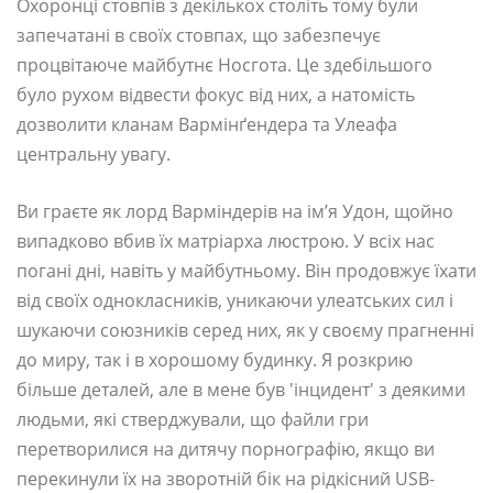
Охоронці стовпів з декількох століть тому були
запечатані в своїх стовпах, що забезпечує
процвітаюче майбутнє Носгота. Це здебільшого
було рухом відвести фокус від них, а натомість
дозволити кланам Вармінґендера та Улеафа
центральну увагу.
Ви граєте як лорд Варміндерів на ім’я Удон, щойно
випадково вбив їх матріарха люстрою. У всіх нас
погані дні, навіть у майбутньому. Він продовжує їхати
від своїх однокласників, уникаючи улеатських сил і
шукаючи союзників серед них, як у своєму прагненні
до миру, так і в хорошому будинку. Я розкрию
більше деталей, але в мене був 'інцидент' з деякими
людьми, які стверджували, що файли гри
перетворилися на дитячу порнографію, якщо ви
перекинули їх на зворотній бік на рідкісний USB-