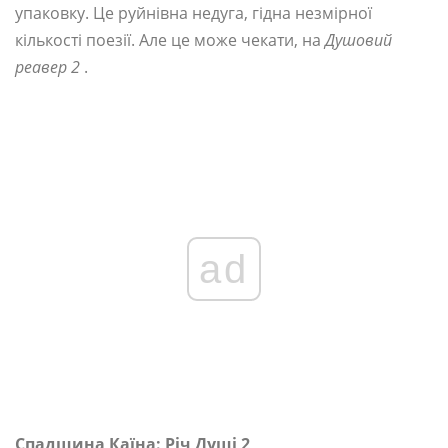
упаковку. Це руйнівна недуга, гідна незмірної
кількості поезії. Але це може чекати, на
Душовий
реавер 2
.
ad
Спадщина Каїна: Річ Душі 2