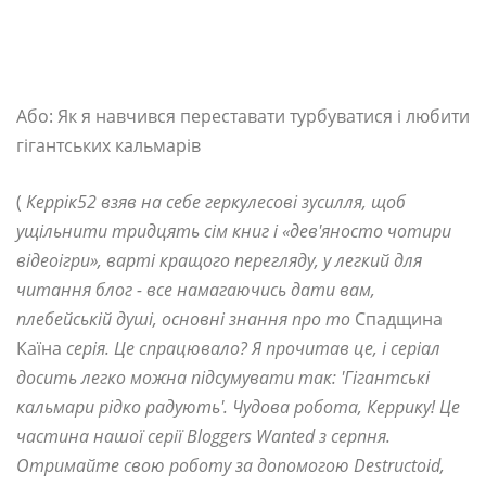
Або: Як я навчився переставати турбуватися і любити
гігантських кальмарів
(
Керрік52 взяв на себе геркулесові зусилля, щоб
ущільнити тридцять сім книг і «дев'яносто чотири
відеоігри», варті кращого перегляду, у легкий для
читання блог - все намагаючись дати вам,
плебейській душі, основні знання про то
Спадщина
Каїна
серія. Це спрацювало? Я прочитав це, і серіал
досить легко можна підсумувати так: 'Гігантські
кальмари рідко радують'. Чудова робота, Керрику! Це
частина нашої серії Bloggers Wanted з серпня.
Отримайте свою роботу за допомогою Destructoid,