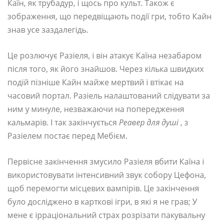
Каїн, як трубадур, і щось про культ. Також є
зображення, що передвіщають події гри, тобто Кайн
знав усе заздалегідь.
Це розлючує Разіеля, і він атакує Каїна незабаром
після того, як його знайшов. Через кілька швидких
подій пізніше Кайн майже мертвий і втікає на
часовий портал. Разіель налаштований слідувати за
ним у минуле, незважаючи на попередження
кальмарів. І так закінчується
Реавер для душі
, з
Разіелем постає перед Мебієм.
Первісне закінчення змусило Разіеля вбити Каїна і
використовувати інтенсивний звук собору Цефона,
щоб перемогти місцевих вампірів. Це закінчення
було досліджено в карткові ігри, в які я не грав; У
мене є ірраціональний страх розрізати пакувальну