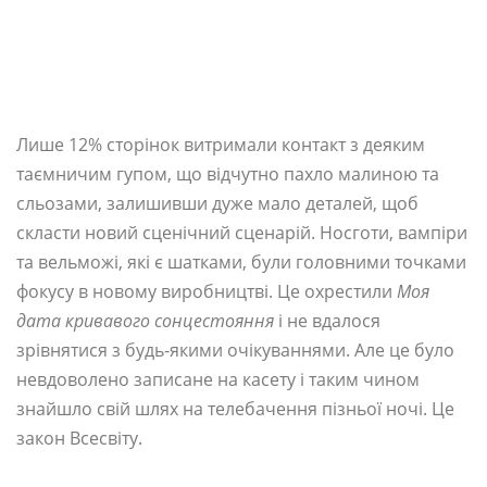
Лише 12% сторінок витримали контакт з деяким
таємничим гупом, що відчутно пахло малиною та
сльозами, залишивши дуже мало деталей, щоб
скласти новий сценічний сценарій. Носготи, вампіри
та вельможі, які є шатками, були головними точками
фокусу в новому виробництві. Це охрестили
Моя
дата кривавого сонцестояння
і не вдалося
зрівнятися з будь-якими очікуваннями. Але це було
невдоволено записане на касету і таким чином
знайшло свій шлях на телебачення пізньої ночі. Це
закон Всесвіту.