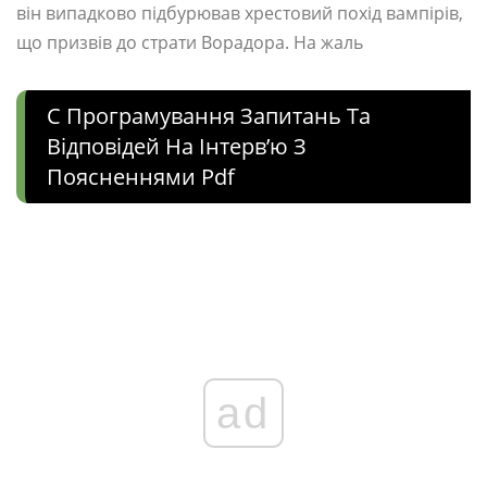
він випадково підбурював хрестовий похід вампірів,
що призвів до страти Ворадора. На жаль
C Програмування Запитань Та
Відповідей На Інтерв’ю З
Поясненнями Pdf
ad