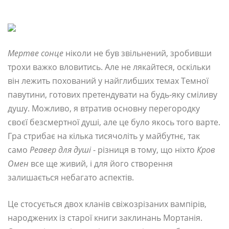
Мертве сонце
ніколи не був звільнений, зробивши
трохи важко вловитись. Але не лякайтеся, оскільки
він лежить похований у найглибших темах Темної
павутини, готових претендувати на будь-яку сміливу
душу. Можливо, я втратив основну перегородку
своєї безсмертної душі, але це було якось того варте.
Гра стрибає на кілька тисячоліть у майбутнє, так
само
Реавер для душі
- різниця в тому, що ніхто
Кров
Омен
все ще живий, і для його створення
залишається небагато аспектів.
Це стосується двох кланів свіжозрізаних вампірів,
народжених із старої книги заклинань Мортанія.