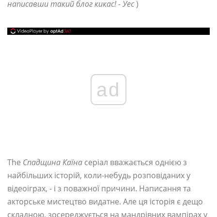
написавши такий блог кикас! - Уес
)
ad
The
Спадщина Каїна
серіал вважається однією з
найбільших історій, коли-небудь розповіданих у
відеоіграх, - і з поважної причини. Написання та
акторське мистецтво видатне. Але ця історія є дещо
складною, зосереджується на мандрівних вампірах у