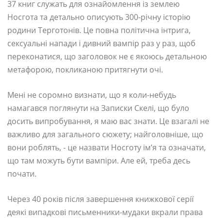
37 книг служать для ознайомлення із землею
Носгота та детально описують 300-річну історію
родини Терготонів. Це повна політична інтрига,
сексуальні напади і дивний вампір раз у раз, щоб
переконатися, що заголовок не є якоюсь детальною
метафорою, покликаною притягнути очі.
Мені не соромно визнати, що я коли-небудь
намагався поглянути на Записки Скелі, що було
досить випробування, я маю вас знати. Це взагалі не
важливо для загального сюжету; найголовніше, що
вони роблять, - це назвати Носготу ім’я та означати,
що там можуть бути вампіри. Але ей, треба десь
почати.
Через 40 років після завершення книжкової серії
деякі випадкові письменники-мудаки вкрали права