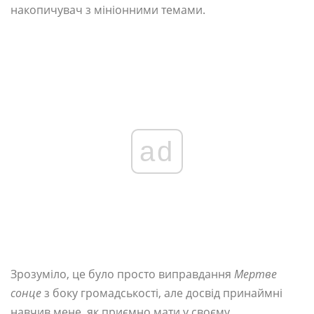
накопичувач з мініонними темами.
ad
Зрозуміло, це було просто виправдання
Мертве
сонце
з боку громадськості, але досвід принаймні
навчив мене, як приємно мати у своєму