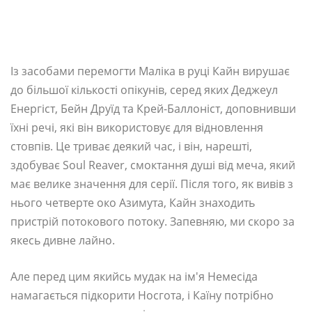
Із засобами перемогти Маліка в руці Кайн вирушає
до більшої кількості опікунів, серед яких Деджеул
Енергіст, Бейн Друїд та Крей-Баллоніст, доповнивши
їхні речі, які він використовує для відновлення
стовпів. Це триває деякий час, і він, нарешті,
здобуває Soul Reaver, смоктання душі від меча, який
має велике значення для серії. Після того, як вивів з
нього четверте око Азимута, Кайн знаходить
пристрій потокового потоку. Запевняю, ми скоро за
якесь дивне лайно.
Але перед цим якийсь мудак на ім'я Немесіда
намагається підкорити Носгота, і Каїну потрібно