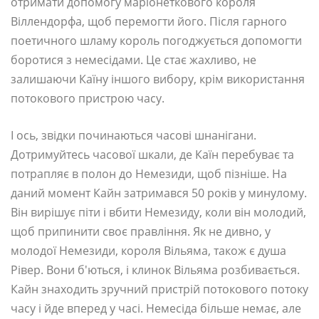
отримати допомогу маріонеткового короля
Віллендорфа, щоб перемогти його. Після гарного
поетичного шламу король погоджується допомогти
боротися з немесідами. Це стає жахливо, не
залишаючи Каїну іншого вибору, крім використання
потокового пристрою часу.
І ось, звідки починаються часові шнанігани.
Дотримуйтесь часової шкали, де Каїн перебуває та
потрапляє в полон до Немезиди, щоб пізніше. На
даний момент Кайн затримався 50 років у минулому.
Він вирішує піти і вбити Немезиду, коли він молодий,
щоб припинити своє правління. Як не дивно, у
молодої Немезиди, короля Вільяма, також є душа
Рівер. Вони б'ються, і клинок Вільяма розбивається.
Кайн знаходить зручний пристрій потокового потоку
часу і йде вперед у часі. Немесіда більше немає, але