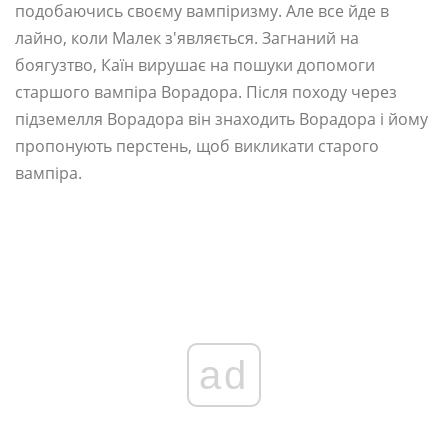
подобаючись своєму вампіризму. Але все йде в
лайно, коли Малек з'являється. Загнаний на
боягузтво, Каїн вирушає на пошуки допомоги
старшого вампіра Ворадора. Після походу через
підземелля Ворадора він знаходить Ворадора і йому
пропонують перстень, щоб викликати старого
вампіра.
ad