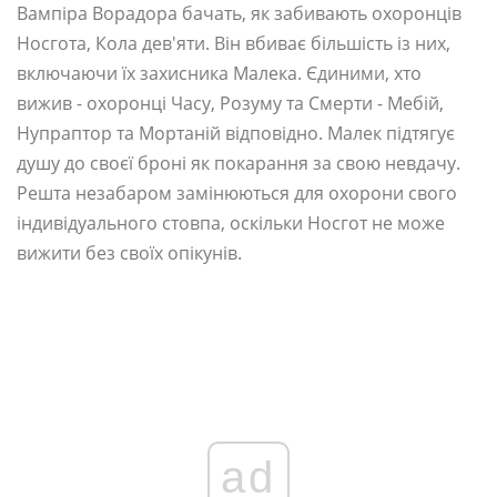
Вампіра Ворадора бачать, як забивають охоронців
Носгота, Кола дев'яти. Він вбиває більшість із них,
включаючи їх захисника Малека. Єдиними, хто
вижив - охоронці Часу, Розуму та Смерти - Мебій,
Нупраптор та Мортаній відповідно. Малек підтягує
душу до своєї броні як покарання за свою невдачу.
Решта незабаром замінюються для охорони свого
індивідуального стовпа, оскільки Носгот не може
вижити без своїх опікунів.
ad