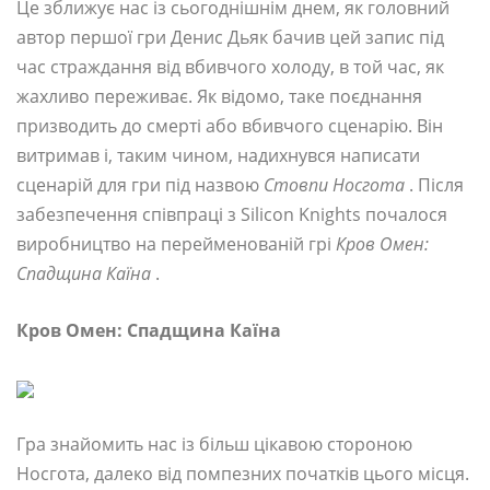
Це зближує нас із сьогоднішнім днем, як головний
автор першої гри Денис Дьяк бачив цей запис під
час страждання від вбивчого холоду, в той час, як
жахливо переживає. Як відомо, таке поєднання
призводить до смерті або вбивчого сценарію. Він
витримав і, таким чином, надихнувся написати
сценарій для гри під назвою
Стовпи Носгота
. Після
забезпечення співпраці з Silicon Knights почалося
виробництво на перейменованій грі
Кров Омен:
Спадщина Каїна
.
Кров Омен: Спадщина Каїна
Гра знайомить нас із більш цікавою стороною
Носгота, далеко від помпезних початків цього місця.