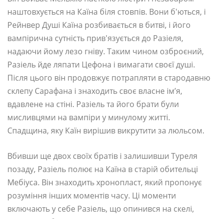
наштовхується на Каїна біля стовпів. Вони б'ються, і
Рейнвер Душі Каїна розбивається в битві, і його
вампірична сутність прив'язується до Разіеля,
надаючи йому лезо гніву. Таким чином озброєний,
Разіель йде ляпати Цефона і вимагати своєї душі.
Після цього він продовжує потрапляти в стародавню
склепу Сарафана і знаходить своє власне ім’я,
вдавлене на стіні. Разіель та його брати були
мисливцями на вампіри у минулому житті.
Спадщина, яку Каїн вирішив викрутити за люльсом.
Вбивши ще двох своїх братів і залишивши Туреля
позаду, Разіель полює на Каїна в старій обительці
Мебіуса. Він знаходить хронопласт, який пропонує
розуміння інших моментів часу. Ці моменти
включають у себе Разіель, що опинився на скелі,